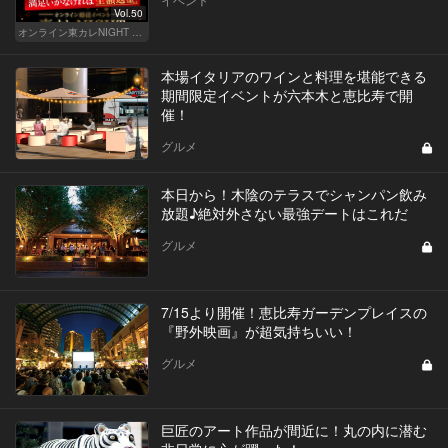
Vol.50
オンライン東カレNIGHT イベント募集
本場イタリアのワインと料理を堪能できる
期間限定イベントが六本木と恵比寿で開
催！
グルメ
本日から！木陰のテラスでシャンパン飲み
放題♪絶対外さない最強デートはこれだ
グルメ
7/15より開催！恵比寿ガーデンプレイスの
『野外映画』が超気持ちいい！
グルメ
巨匠のアート作品が間近に！丸の内に潜む