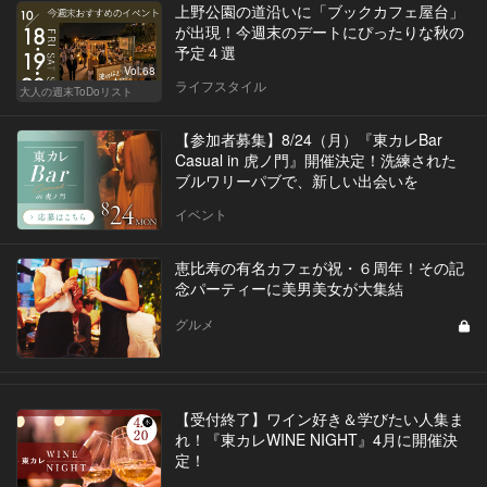
上野公園の道沿いに「ブックカフェ屋台」
が出現！今週末のデートにぴったりな秋の
予定４選
Vol.68
ライフスタイル
大人の週末ToDoリスト
【参加者募集】8/24（月）『東カレBar
Casual in 虎ノ門』開催決定！洗練された
ブルワリーパブで、新しい出会いを
イベント
恵比寿の有名カフェが祝・６周年！その記
念パーティーに美男美女が大集結
グルメ
【受付終了】ワイン好き＆学びたい人集ま
れ！『東カレWINE NIGHT』4月に開催決
定！