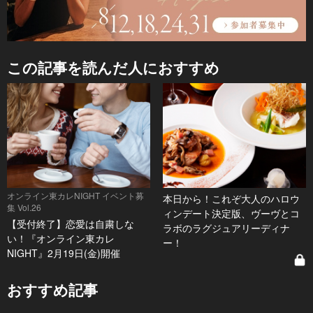
この記事を読んだ人におすすめ
オンライン東カレNIGHT イベント募
本日から！これぞ大人のハロウ
集 Vol.26
ィンデート決定版、ヴーヴとコ
【受付終了】恋愛は自粛しな
ラボのラグジュアリーディナ
い！『オンライン東カレ
ー！
NIGHT』2月19日(金)開催
おすすめ記事