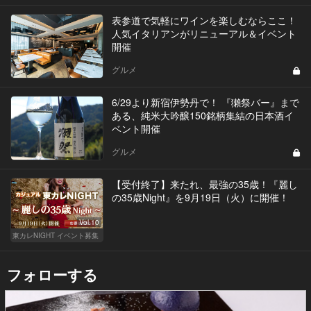
表参道で気軽にワインを楽しむならここ！
人気イタリアンがリニューアル＆イベント
開催
グルメ
6/29より新宿伊勢丹で！ 『獺祭バー』まで
ある、純米大吟醸150銘柄集結の日本酒イ
ベント開催
グルメ
【受付終了】来たれ、最強の35歳！『麗し
の35歳Night』を9月19日（火）に開催！
Vol.10
東カレNIGHT イベント募集
フォローする