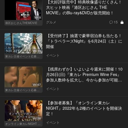
【大好評販売中】特典映像盛りだくさん！
大ヒット映画『港区おじさん THE
MOVIE』のBlu-ray&DVDが販売開始！
Vol.9
グルメ
15
港区おじさんTHEMOVIE
【受付終了】抽選で豪華宿泊券も当たる！
『トラベラーズNight』を6月24日（土）に
開催
Vol.14
イベント
東カレ主催イベント応募詳細記事一覧
【残席わずか】いよいよ今週末に開催！10
月26日(日)『東カレ Premium Wine Fes』
参加人数枠を拡大し、今から参加が可能
に！
Vol.67
イベント
東カレ主催イベント応募詳細記事一覧
【参加者募集】『オンライン東カレ
NIGHT』2022年も2種のイベントを開催決
定！
Vol.58
イベント
オンライン東カレNIGHT イベント募集