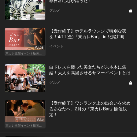
非日常に心が躍った！
グルメ
【受付終了】ホテルラウンジで特別な夜
を！4/11(金)『東カレBar』 in 紀尾井町
イベント
Vol.38
東カレ主催イベント応募詳細記事一覧
白ドレスを纏った美女たちが六本木に集
結！大人を高揚させるサマーイベントとは
グルメ
【受付終了】ワンランク上の出会いを求め
るあなたへ。2月の『東カレBar』開催決
定！
Vol.9
東カレ主催イベント応募詳細記事一覧