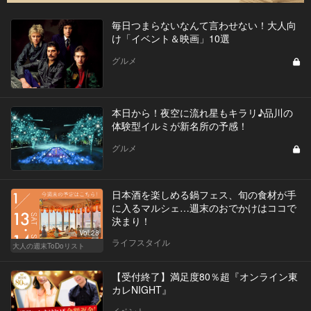
毎日つまらないなんて言わせない！大人向
け「イベント＆映画」10選
グルメ
本日から！夜空に流れ星もキラリ♪品川の
体験型イルミが新名所の予感！
グルメ
日本酒を楽しめる鍋フェス、旬の食材が手
に入るマルシェ…週末のおでかけはココで
決まり！
Vol.28
ライフスタイル
大人の週末ToDoリスト
【受付終了】満足度80％超『オンライン東
カレNIGHT』
イベント