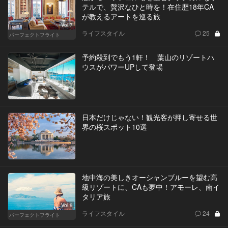
テルで、贅沢なひと時を！在住歴18年CA
が教えるアートを巡る旅
Vol.7
ライフスタイル
25
パーフェクトフライト
予約殺到でもう1軒！ 葉山のリゾートハ
ウスがパワーUPして登場
日本だけじゃない！観光客が押し寄せる世
界の桜スポット10選
地中海の美しきオーシャンブルーを望む高
級リゾートに、CAも夢中！アモーレ、南イ
タリア旅
Vol.9
ライフスタイル
24
パーフェクトフライト