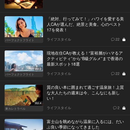
「絶対、行ってみて！」ハワイを愛する美
人CAが選んだ、絶景と美食。心のベスト
17を発表！
Vol.14
ライフスタイル
22
パーフェクトフライト
現地在住CAが教える！“富裕層がハマるア
クティビティ”から“B級グルメ”まで香港の
最新スポット18選
Vol.2
ライフスタイル
22
パーフェクトフライト
質の良い本に囲まれて過ごす温泉旅！上質
な大人たちの週末は今、こんなにも新し
い！
Vol.4
ライフスタイル
2
東カレトラベル
富士山を眺めながら温泉に入るには、だい
ぶ良い季節になってきました