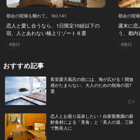
都会の喧噪を離れて。 Vol.141
都会の喧噪を
恋人と愛し合うなら、1日限定10組以下の
週末に恋
宿。人とあわない極上リゾート８選
う、都内
#旅行
#旅行
おすすめ記事
客室露天風呂の前には、海が広がる！開放
感がたまらない、大人のための熱海の宿7
選
1
恋人とお籠り温泉したい！自家製農園の新
鮮食材による「美食」と「美人の湯」三昧
で艶美人に