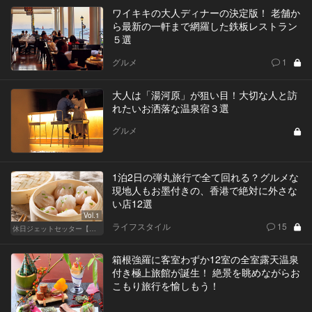
ワイキキの大人ディナーの決定版！ 老舗か
ら最新の一軒まで網羅した鉄板レストラン
５選
グルメ
1
大人は「湯河原」が狙い目！大切な人と訪
れたいお洒落な温泉宿３選
グルメ
1泊2日の弾丸旅行で全て回れる？グルメな
現地人もお墨付きの、香港で絶対に外さな
い店12選
Vol.1
ライフスタイル
15
休日ジェットセッター【厳選スポット編】
箱根強羅に客室わずか12室の全室露天温泉
付き極上旅館が誕生！ 絶景を眺めながらお
こもり旅行を愉しもう！