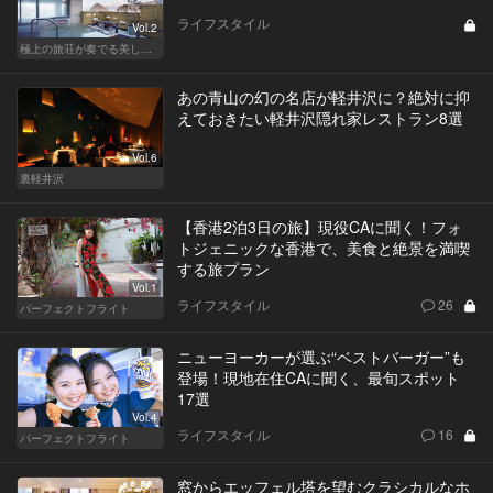
ライフスタイル
Vol.2
極上の旅荘が奏でる美しき寛ぎ
あの青山の幻の名店が軽井沢に？絶対に抑
えておきたい軽井沢隠れ家レストラン8選
Vol.6
裏軽井沢
【香港2泊3日の旅】現役CAに聞く！フォ
トジェニックな香港で、美食と絶景を満喫
する旅プラン
Vol.1
ライフスタイル
26
パーフェクトフライト
ニューヨーカーが選ぶ“ベストバーガー”も
登場！現地在住CAに聞く、最旬スポット
17選
Vol.4
ライフスタイル
16
パーフェクトフライト
窓からエッフェル塔を望むクラシカルなホ