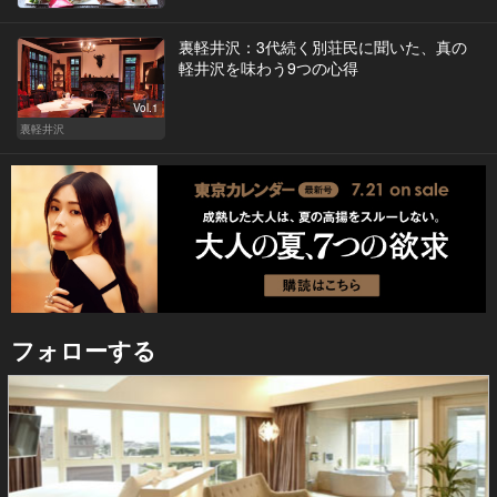
裏軽井沢：3代続く別荘民に聞いた、真の
軽井沢を味わう9つの心得
Vol.1
裏軽井沢
フォローする