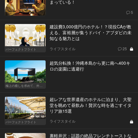
まっている！
5
建設費3,000億円のホテル！？現役CAが教
える、富裕層が集うドバイ・アブダビの未
知なる魅力とは
Vol.6
ライフスタイル
25
パーフェクトフライト
超気分転換！沖縄本島から更に南へ400キ
ロの楽園に逃避行
Vol.1
極上の癒しを求めて、外さない日本の名宿
超レアな世界遺産のホテルに泊まり、大聖
堂を眺めて昼飲み！贅沢な時を過ごすイタ
リア旅15選
Vol.10
ライフスタイル
パーフェクトフライト
裏軽井沢：話題の絶品フレンチトーストな