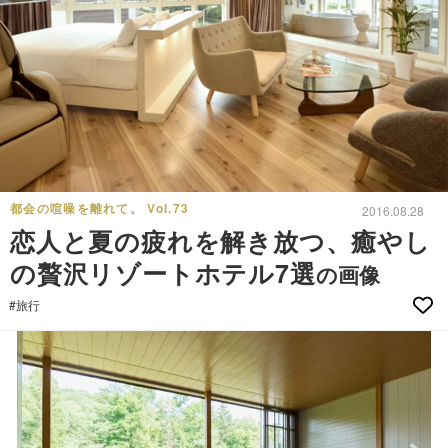
都会の喧噪を離れて。 Vol.73
2016.08.28
恋人と夏の疲れを解き放つ、癒やし
の贅沢リゾートホテル7選
の画像
#旅行