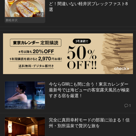
ど！間違いない軽井沢ブレックファスト8
選
Vol.2
裏軽井沢
今ならGWにも間に合う！東京カレンダー
最新号では海ビューの客室露天風呂が極楽
すぎる宿を厳選！
1
完全に真田幸村モードの部屋に泊まる！信
州・別所温泉で贅沢な旅を