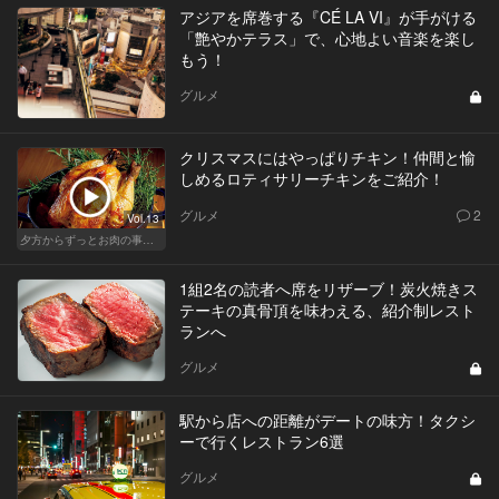
アジアを席巻する『CÉ LA VI』が手がける
「艶やかテラス」で、心地よい音楽を楽し
もう！
グルメ
クリスマスにはやっぱりチキン！仲間と愉
しめるロティサリーチキンをご紹介！
グルメ
2
Vol.13
夕方からずっとお肉の事を考えてる貴方へ
1組2名の読者へ席をリザーブ！炭火焼きス
テーキの真骨頂を味わえる、紹介制レスト
ランへ
グルメ
駅から店への距離がデートの味方！タクシ
ーで行くレストラン6選
グルメ