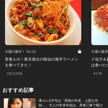
今週の激辛！ Vol.23
今週の激辛！ 
実食ルポ！東京進出の味仙の激辛ラーメン
ド迫力＆
を食べてきた！
は食べた
#新店情報
#中華
おすすめ記事
東カレ2月号は「背徳の年末、上質な年
始」。大人の年末年始は、美食三昧で駆け