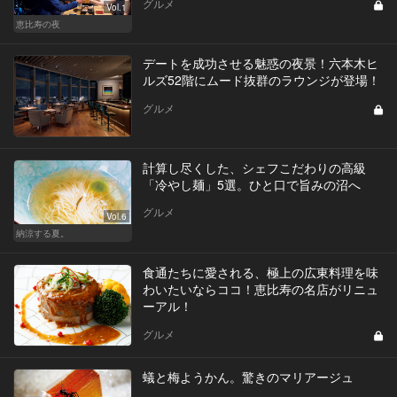
グルメ
Vol.1
恵比寿の夜
デートを成功させる魅惑の夜景！六本木ヒ
ルズ52階にムード抜群のラウンジが登場！
グルメ
計算し尽くした、シェフこだわりの高級
「冷やし麺」5選。ひと口で旨みの沼へ
グルメ
Vol.6
納涼する夏。
食通たちに愛される、極上の広東料理を味
わいたいならココ！恵比寿の名店がリニュ
ーアル！
グルメ
蟻と梅ようかん。驚きのマリアージュ