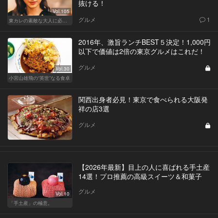
抜ける！
Vol.105
グルメ
1
東カレの素敵な大人に必要なこと
2016年、激旨ランチBEST５決定！1,000円
以下で価値は2倍の東京グルメはこれだ！
グルメ
Vol.30
小宮山雄飛の“英世”なる食卓
関西出身者必見！東京で食べられる大阪発
祥の店3選
グルメ
【2026年最新】目上の人に喜ばれる手土産
14選！プロ推薦の高級スイーツ＆和菓子
グルメ
Vol.10
「手土産」の極意。