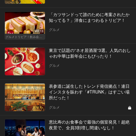
「カツサンドって誰のために考案されたか
知ってる？」洋食にまつわるトリビア！
グルメ
Vol.13
グルメトリビア！飲み会やデートで会話のネタになるQ＆A
東京で話題の“ネオ居酒屋“3選。人気のおし
ゃれ中華は新年会にもぴったり！
グルメ
表参道に誕生したトレンド発信拠点！連日
インスタを賑わす「#TRUNK」はすごい場
所だった！
グルメ
恵比寿のお食事会で最強の個室発見！超絶
夜景で、全員3割増し間違いなし！