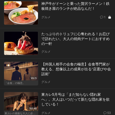
神戸牛がドーンと乗った贅沢ラーメン！鉄
板焼き屋のランチが絶品なんだ！
グルメ
1
たっぷりのトリュフに心奪われる！お忍び
で訪れたい、大人の焼肉デートにおすすめ
の一軒
グルメ
【外国人相手の会食の極意】会食専門家が
教える、想像以上の成果が出る“店選びや会
話術”
Vol.5
グルメ
「会食」の極意。
東カレ5月号は「まだ知らない隠れ家
へ」。大人はいつだって新たな隠れ家を欲
している！
Vol.48
グルメ
53
東カレの素敵な大人に必要なこと