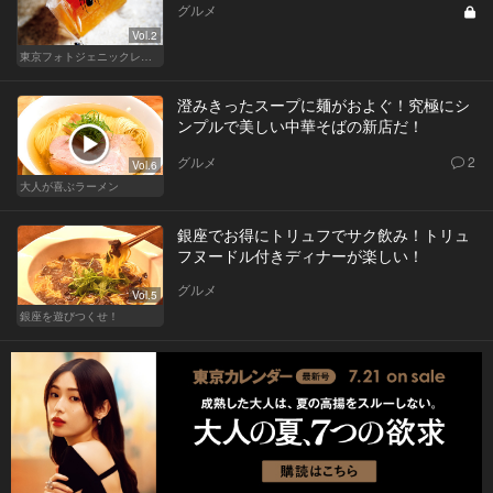
グルメ
Vol.2
東京フォトジェニックレストラン
澄みきったスープに麺がおよぐ！究極にシ
ンプルで美しい中華そばの新店だ！
グルメ
2
Vol.6
大人が喜ぶラーメン
銀座でお得にトリュフでサク飲み！トリュ
フヌードル付きディナーが楽しい！
グルメ
Vol.5
銀座を遊びつくせ！