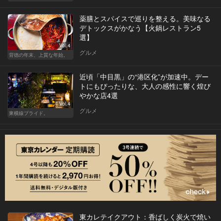
薬膳とスパイスで巡りを整える。美味なる
デトックスがかなう【火鍋レストラン5
選】
Vol.4
グルメ
背徳の年末、上質な年始。
近頃「中目黒」の“港区化”が加速中。デー
トにもぴったりな、大人の感性に響く煌び
やかな店4選
Vol.4
グルメ
東横線プライド。
東カレテイクアウト：香ばしく炭火で焼い