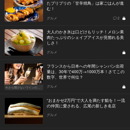
たプリプリの「甘辛焼鳥」は家ごはんが進
む！
グルメ
2
大人のかき氷は口どけもリッチ！メロン果
肉たっぷりのシェイブアイスが見惚れる美
しさ！
グルメ
フランスから日本への年間シャンパン出荷
量は、30年で400万→1000万本！さてこの
数字、世界で何位？
Vol.8
グルメ
今さら聞けないワインの基礎知識
“おまかせ2万円”で大人を満たす鮨を！一流
の仲買に愛される、広尾の新しき名店
グルメ