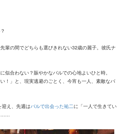
か？
先輩の間でどちらも選びきれない32歳の麗子。彼氏ナ
前に似合わない？賑やかなバルでの心地よいひと時。
しい！」と、現実逃避のごとく、今宵も一人、素敵なバ
を迎え、先週は
バルで出会った祐二
に「一人で生きてい
る……