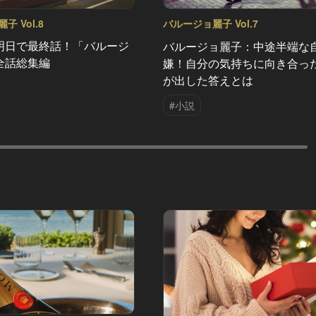
 Vol.8
バルージョ麗子 Vol.7
明日で最終話！「バルージ
バルージョ麗子：中途半端な
全話総集編
嫌！自分の気持ちに向き合っ
が出した答えとは
#小説