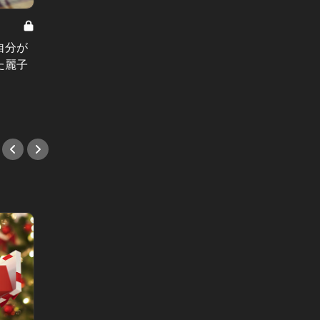
バルージョ麗子 Vol.6
バルージョ
自分が
バルージョ麗子：「35歳の頃が一番
バルー
た麗子
孤独だった」42歳キャリアウーマン
本音。
の告白
もあれ
#小説
#小説