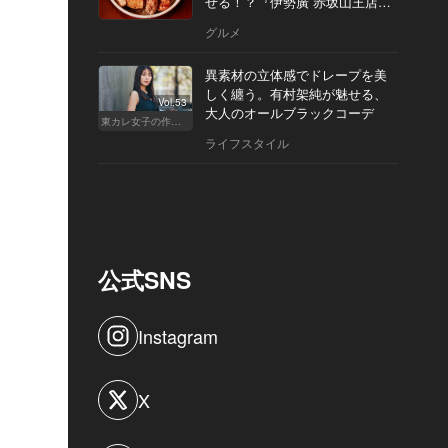
せる！？『伊勢廣 赤坂山王店』
へ
グルメ
異素材の立体感でドレープを美
しく纏う。有村架純が魅せる、
Vol.53
大人のオールブラックコーデ
東カレ女子の作り方
ライフスタイル
公式SNS
Instagram
X