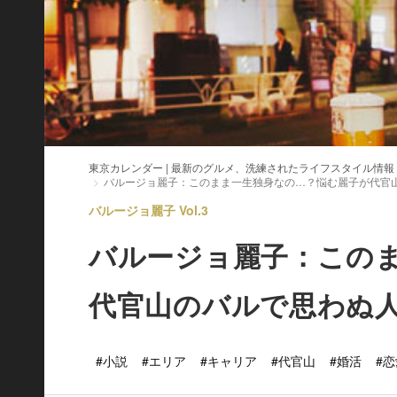
東京カレンダー | 最新のグルメ、洗練されたライフスタイル情報
バルージョ麗子：このまま一生独身なの…？悩む麗子が代官
バルージョ麗子 Vol.3
バルージョ麗子：この
代官山のバルで思わぬ
#小説
#エリア
#キャリア
#代官山
#婚活
#恋