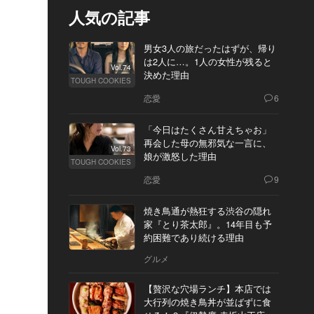
人気の記事
男女3人の旅だったはずが、帰り
は2人に…。1人の女性が残ると
Vol.74
決めた理由
TOUGH COOKIES
恋愛
6
「今日はたくさん甘えちゃお」
再会した母の無邪気な一言に、
Vol.73
娘が激怒した理由
TOUGH COOKIES
恋愛
9
焼き鳥通が熱狂する渋谷の隠れ
家『とり茶太郎』。14年目も予
約困難であり続ける理由
グルメ
【贅沢な穴場ランチ】本店では
大行列の焼き鳥丼が並ばずに食