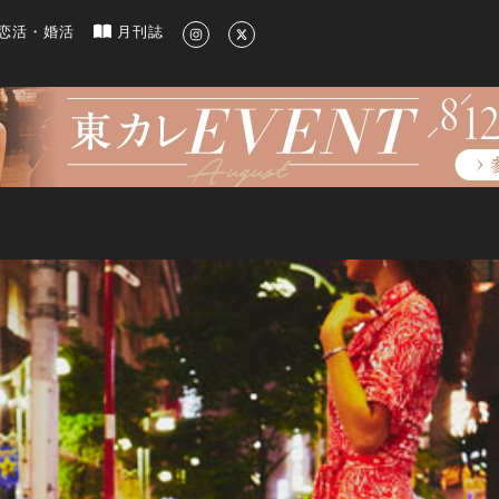
新のグルメ、洗練されたライフスタイル情報
恋活・婚活
月刊誌