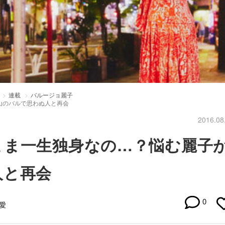
連載
バルージョ麗子
山のバルで思わぬ人と再会
2016.08
まま一生独身なの…？悩む麗子
人と再会
0
愛