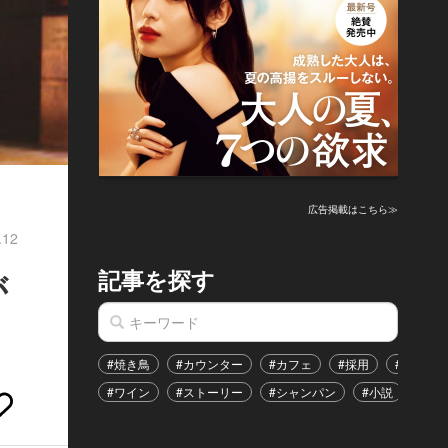
広告掲載はこちら≫
.12
記事を探す
が
#焼き鳥
#カウンター
#カフェ
#採用
#恋愛
#ワイン
#ストーリー
#シャンパン
#小説
#イ