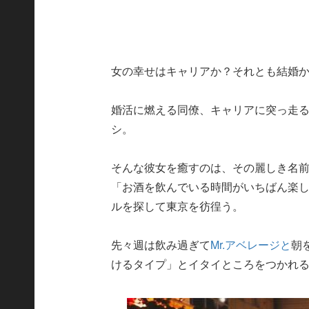
女の幸せはキャリアか？それとも結婚
婚活に燃える同僚、キャリアに突っ走る
シ。
そんな彼女を癒すのは、その麗しき名
「お酒を飲んでいる時間がいちばん楽
ルを探して東京を彷徨う。
先々週は飲み過ぎて
Mr.アベレージと
朝
けるタイプ」とイタイところをつかれ