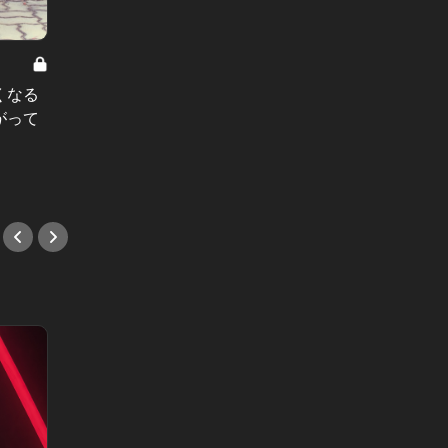
東京同棲白書 Vol.1
東京同棲白書：結婚前提で始めた同
くなる
棲生活だが…。同棲は結婚への弊害
がって
だった？！
#恋愛