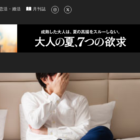
新のグルメ、洗練されたライフスタイル情報
恋活・婚活
月刊誌