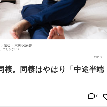
連載
東京同棲白書
係」でしかない？
2016.08
同棲。同棲はやはり「中途半端
0