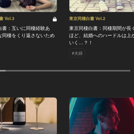
Vol.3
東京同棲白書 Vol.2
白書：互いに同棲経験あ
東京同棲白書：同棲期間が長
な同棲をくり返さないため
ほど、結婚へのハードルは上
いく…？！
#夫婦