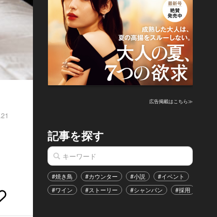
広告掲載はこちら≫
.21
記事を探す
#焼き鳥
#カウンター
#小説
#イベント
#港区
#ワイン
#ストーリー
#シャンパン
#採用
#恋