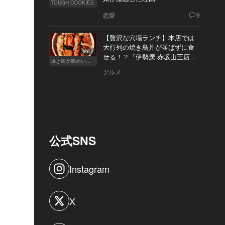
TOUGH COOKIES
恋愛
9
【贅沢な穴場ランチ】本店では
大行列の焼き鳥丼が並ばずに食
Vol.7
せる！？『伊勢廣 赤坂山王店』
焼き鳥が艶めいてきた
へ
グルメ
公式SNS
Instagram
X