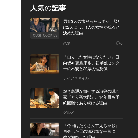
人気の記事
男女3人の旅だったはずが、帰り
は2人に…。1人の女性が残ると
Vol.74
決めた理由
TOUGH COOKIES
恋愛
6
「自立した女性になりたい」日
向坂46藤嶌果歩、初単独センタ
ーの不安と20歳の理想像
ライフスタイル
焼き鳥通が熱狂する渋谷の隠れ
家『とり茶太郎』。14年目も予
約困難であり続ける理由
グルメ
「今日はたくさん甘えちゃお」
再会した母の無邪気な一言に、
Vol.73
娘が激怒した理由