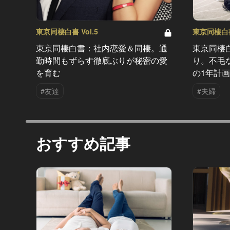
東京同棲白書 Vol.5
東京同棲白書 
東京同棲白書：社内恋愛＆同棲。通
東京同棲
勤時間もずらす徹底ぶりが秘密の愛
り。不毛
を育む
の1年計画
#友達
#夫婦
おすすめ記事