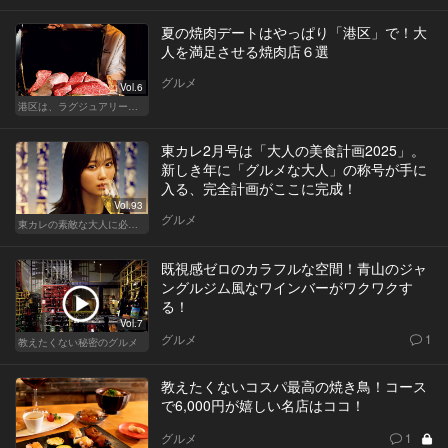
夏の焼肉デートはやっぱり「港区」で！大
人を満足させる焼肉店６選
グルメ
Vol.6
港区は、ラグジュアリーな焼肉デートにおすすめ
東カレ2月号は「大人の美食計画2025」。
新しき年に「グルメな大人」の称号が手に
入る、完全計画がここに完成！
Vol.93
グルメ
東カレの素敵な大人に必要なこと
既視感ゼロのカラフルな空間！青山のジャ
ングルジム風なワインバーがワクワクす
る！
Vol.7
グルメ
1
教えたくない秘密のグルメ
教えたくないコスパ最高の焼き鳥！コース
で6,000円が嬉しい名店はココ！
グルメ
1