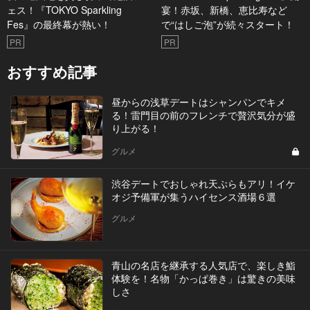
ェス！『TOKYO Sparkling
宴！赤坂、新橋、恵比寿など
Fes』の最終幕が熱い！
で“はしご泡”が続々スタート！
PR
PR
おすすめ記事
昼からの浅草デートはシャンパンでキメ
る！雷門目の前のフレンチで贅沢気分が盛
り上がる！
グルメ
渋谷デートでおしゃれ天ぷらもアリ！イケ
オジ予備軍が集うハイセンス酒場６選
グルメ
青山の名店を継承する人気店で、楽しき鮨
体験を！名物「かっぱ巻き」は驚きの美味
しさ