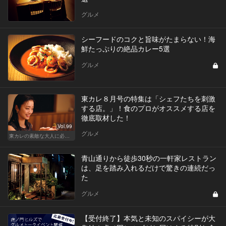
グルメ
シーフードのコクと旨味がたまらない！海
鮮たっぷりの絶品カレー5選
グルメ
東カレ８月号の特集は「シェフたちを刺激
する店。」！食のプロがオススメする店を
徹底取材した！
Vol.99
グルメ
東カレの素敵な大人に必要なこと
青山通りから徒歩30秒の一軒家レストラン
は、足を踏み入れるだけで驚きの連続だっ
た
グルメ
【受付終了】本気と未知のスパイシーが大