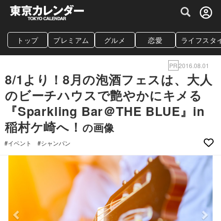
グルメ情報・プレミアムレストラン予約サイト
トップ
プレミアム
グルメ
恋愛
ライフスタ
PR
2016.08.01
8/1より！8月の泡酒フェスは、大人
のビーチハウスで艶やかにキメる
『Sparkling Bar＠THE BLUE』in
稲村ケ崎へ！
の画像
#イベント
#シャンパン