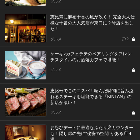
グルメ
恵比寿に麻布十番の風が吹く！ 完全大人仕
様な十番の大人気店が東口に２号店を出し
た！
グルメ
2
ケーキ×カフェラテのペアリングをフレン
チスタイルのお洒落カフェで堪能！
グルメ
恵比寿でこのコスパ！噛んだ瞬間に旨み溢
れるステーキを堪能できる『KINTAN』の
新店が凄い！
グルメ
お忍びデートに最適なふたり席カウンター
も！隠し扉の先に“秘密の空間”がある店４
選