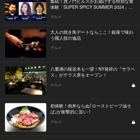
集結！虎ノ門ヒルズがお届けする特別な食
体験「SUPER SPICY SUMMER 2024」イ
ベントを開催
グルメ
大人の焼き鳥デートならここ！銀座で味わ
う職人技の逸品
グルメ
八重洲の桜並木も一望！NY発祥の『サラベ
ス』がテラス席をオープン！
グルメ
初体験！肉丼ならぬ｢ローストビーフ油そ
ば｣が衝撃的に旨い！
グルメ