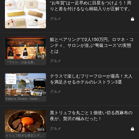
“お年賀”は一足早めに目星をつけよう！周
りと差を付けるなら桐箱入りが正解です。
グルメ
鮨とペアリングで2人150万円。ロマネ・コ
ンティ、サロンが並ぶ“弩級コース”の実態
とは
Vol.5
グルメ
「ワイン」がある夜。
テラスで楽しむフリーフローが最高！大人
を満足させるホテルのレストラン3選
グルメ
Vol.27
Editor's Choice～hotel～
黒トリュフを丸ごと１個使い切る西麻布の
夜が、贅沢の極みだった！
グルメ
Vol.6
トリュフ好きな彼女とデートにおすすめ！東京の人気店