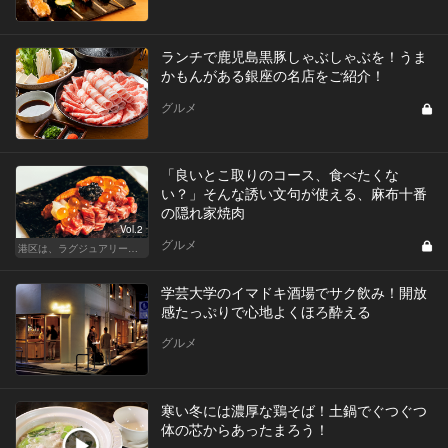
ランチで鹿児島黒豚しゃぶしゃぶを！うま
かもんがある銀座の名店をご紹介！
グルメ
「良いとこ取りのコース、食べたくな
い？」そんな誘い文句が使える、麻布十番
の隠れ家焼肉
Vol.2
グルメ
港区は、ラグジュアリーな焼肉デートにおすすめ
学芸大学のイマドキ酒場でサク飲み！開放
感たっぷりで心地よくほろ酔える
グルメ
寒い冬には濃厚な鶏そば！土鍋でぐつぐつ
体の芯からあったまろう！