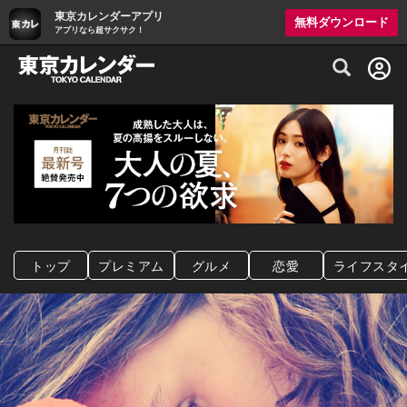
東京カレンダーアプリ
無料ダウンロード
アプリなら超サクサク！
グルメ情報・プレミアムレストラン予約サイト
トップ
プレミアム
グルメ
恋愛
ライフスタ