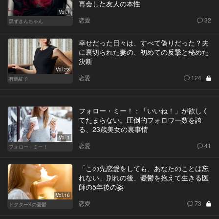
再会した友人の本性
Vol.1
恋愛
32
黒ずきんちゃん
幸せだった日々は、すべて偽りだった？夫
に裏切られた妻の、初めての反撃と秘めた
決断
Vol.23
恋愛
124
有馬紅子
フォロー・ミー！：「いいね！」が欲しく
てたまらない。圧倒的フォロワー数を誇
る、23歳美女の裏事情
Vol.1
恋愛
41
フォロー・ミー！
「この先恋愛をしても、あなたのことは忘
れない」別れの後、憂鬱を抱えて生きる医
師の5年後の姿
Vol.16
恋愛
73
ドクターKの憂鬱