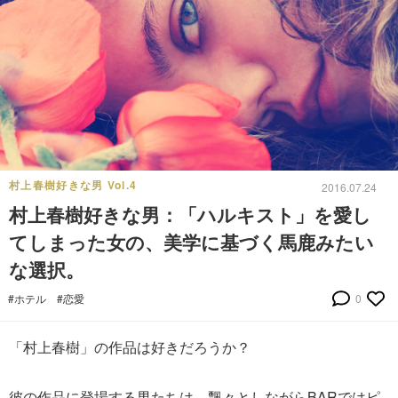
村上春樹好きな男 Vol.4
2016.07.24
村上春樹好きな男：「ハルキスト」を愛し
てしまった女の、美学に基づく馬鹿みたい
な選択。
#ホテル
#恋愛
0
「村上春樹」の作品は好きだろうか？
彼の作品に登場する男たちは、飄々としながらBARではピ