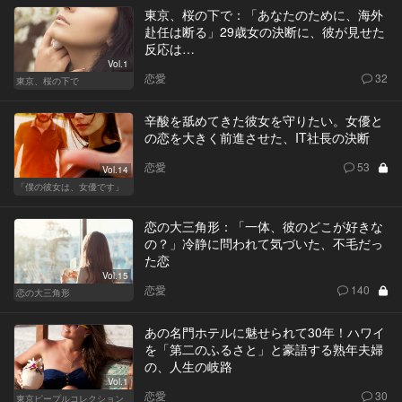
東京、桜の下で：「あなたのために、海外
赴任は断る」29歳女の決断に、彼が見せた
反応は…
Vol.1
恋愛
32
東京、桜の下で
辛酸を舐めてきた彼女を守りたい。女優と
の恋を大きく前進させた、IT社長の決断
恋愛
53
Vol.14
「僕の彼女は、女優です」
恋の大三角形：「一体、彼のどこが好きな
の？」冷静に問われて気づいた、不毛だっ
た恋
Vol.15
恋愛
140
恋の大三角形
あの名門ホテルに魅せられて30年！ハワイ
を「第二のふるさと」と豪語する熟年夫婦
の、人生の岐路
Vol.1
恋愛
30
東京ピープルコレクション