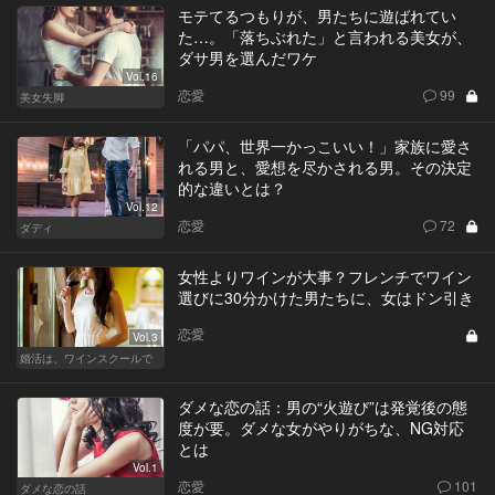
モテてるつもりが、男たちに遊ばれてい
た…。「落ちぶれた」と言われる美女が、
ダサ男を選んだワケ
Vol.16
恋愛
99
美女失脚
「パパ、世界一かっこいい！」家族に愛さ
れる男と、愛想を尽かされる男。その決定
的な違いとは？
Vol.12
恋愛
72
ダディ
女性よりワインが大事？フレンチでワイン
選びに30分かけた男たちに、女はドン引き
恋愛
Vol.3
婚活は、ワインスクールで
ダメな恋の話：男の“火遊び”は発覚後の態
度が要。ダメな女がやりがちな、NG対応
とは
Vol.1
恋愛
101
ダメな恋の話