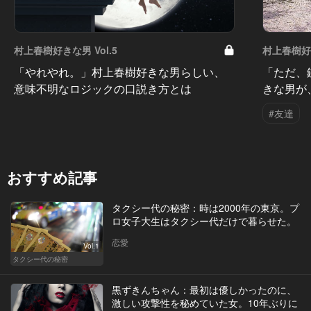
村上春樹好きな男 Vol.5
村上春樹好き
「やれやれ。」村上春樹好きな男らしい、
「ただ、
意味不明なロジックの口説き方とは
きな男が
#友達
おすすめ記事
タクシー代の秘密：時は2000年の東京。プ
ロ女子大生はタクシー代だけで暮らせた。
恋愛
Vol.1
タクシー代の秘密
黒ずきんちゃん：最初は優しかったのに、
激しい攻撃性を秘めていた女。10年ぶりに