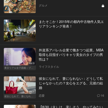
グルメ
またそこか！2015年の都内中古物件人気エ
リアランキング発表！
外資系アパレル企業で働きつつ起業。MBA
取得も目指すバリキャリ美女のタイプの男
性は？
Vol.3
ライフスタイル
東京リアル女子図鑑～プロローグ編～
彼女になれて、妻になれない：どうして私
じゃなかったの？女心をエグる、元彼の結
婚
Vol.1
恋愛
16
彼女になれて、妻になれない
【8/30（火）は、楽しそう、やってみたい