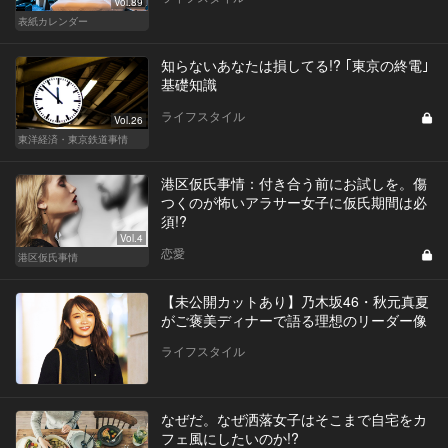
Vol.89
表紙カレンダー
知らないあなたは損してる!? ｢東京の終電｣
基礎知識
ライフスタイル
Vol.26
東洋経済・東京鉄道事情
港区仮氏事情：付き合う前にお試しを。傷
つくのが怖いアラサー女子に仮氏期間は必
須!?
Vol.4
恋愛
港区仮氏事情
【未公開カットあり】乃木坂46・秋元真夏
がご褒美ディナーで語る理想のリーダー像
ライフスタイル
なぜだ。なぜ洒落女子はそこまで自宅をカ
フェ風にしたいのか!?