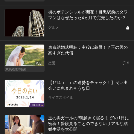
街のポテンシャルが開花！目黒駅前のタワ
マンはなぜたった4ヵ月で完売したのか？
グルメ
東京結婚式明細：主役は義母！？玉の輿の
高すぎた代償
恋愛
5
Vol.1
東京結婚式明細
【1/14（土）の運勢をチェック！】良い出
会いに恵まれそうな日
ライフスタイル
玉の輿ガールの“朝起きて寝るまで”の1日に
密着！普段見ることのできないリアルな結
婚生活を大公開