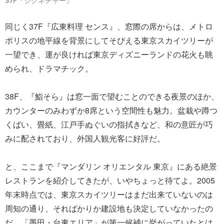
37F『シグネチャー』
同じく37F『広東料理 センス』、窓際の席からは、メトロ
ポリスの地平線を背景にしてそびえる東京スカイツリーが
一望でき、運が良ければ東京ディズニーランドの花火も眺
められ、ドラマチック。
38F、『鮨そら』は窓一面で望むことのできる夜景のほか、
カウンターのみわずか8席という空間性も魅力。盆栽や蹲つ
くばい、畳紙、江戸手ぬぐいの指拭きなど、和の意匠が巧
みに配されており、外国人観光客に好評だ。
と、ここまで『マンダリン オリエンタル 東京』にある絶景
レストランを紹介してきたが、いやちょっと待てよ。2005
年末時点では、東京スカイツリーはまだ出来ていないのは
周知の通り、そればかりか建設地も決定していなかったの
だ。「墨田・台東エリア」が第一候補に挙がっていたとは