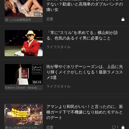
テない？勘違いと高飛車のダブルパンチの
痛い女
Vol.4
恋愛
崖っぷち結婚相談所
「常に“スリル”を求めてる」横山剣が語
る、色気のあるイイ男に必要なこと
ライフスタイル
街が華やぐホリデーシーズンは、上品に光
り輝くメイクがしたくなる！最新ラメコス
メ3選
Vol.15
ライフスタイル
Editor's Choice～beauty & wellness～
アマンより和民がいい！と言ったのに、新
橋ガード下で不機嫌になり始めたモデルと
のデート
Vol.3
恋愛
1
東カレ読者のワーストデート