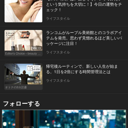
という気持ちを大切に！】今日の運勢をチ
ェック！
ライフスタイル
ランコムがルーブル美術館とのコラボアイ
テムを発売。思わず見惚れるほど美しいパ
ッケージに注目！
Vol.13
ライフスタイル
Editor's Choice～beauty & wellness～
帰宅後ルーティンで、新しい人生が始ま
る。1日を2倍にする時間管理法とは
ライフスタイル
Vol.9
オトナの5分読書
フォローする