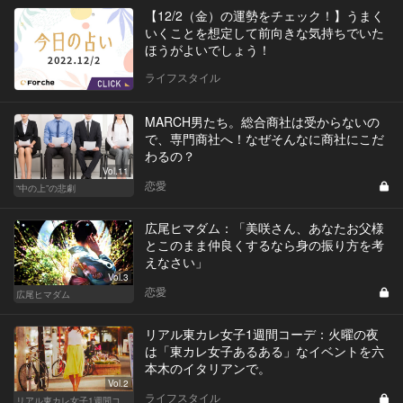
【12/2（金）の運勢をチェック！】うまく
いくことを想定して前向きな気持ちでいた
ほうがよいでしょう！
ライフスタイル
MARCH男たち。総合商社は受からないの
で、専門商社へ！なぜそんなに商社にこだ
わるの？
Vol.11
恋愛
“中の上”の悲劇
広尾ヒマダム：「美咲さん、あなたお父様
とこのまま仲良くするなら身の振り方を考
えなさい」
Vol.3
恋愛
広尾ヒマダム
リアル東カレ女子1週間コーデ：火曜の夜
は「東カレ女子あるある」なイベントを六
本木のイタリアンで。
Vol.2
ライフスタイル
リアル東カレ女子1週間コーデ