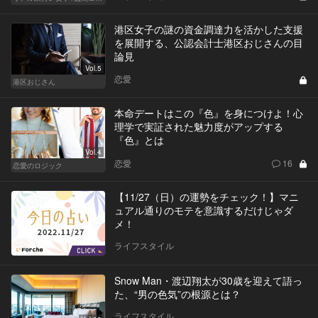
港区女子の謎の資金調達力を活かした支援
を展開する、公認会計士港区おじさんの目
論見
Vol.5
恋愛
港区おじさん
本命デートはこの『色』を身につけよ！心
理学で実証された魅力度がアップする
『色』とは
Vol.4
恋愛
16
恋愛のロジック
【11/27（日）の運勢をチェック！】マニ
ュアル通りのモテを意識するだけじゃダ
メ！
ライフスタイル
Snow Man・渡辺翔太が30歳を迎えて語っ
た、“男の色気”の根源とは？
ライフスタイル