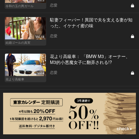
Vol.3
恋愛
令和の玉の輿ガール
駐妻フィーバー！異国で夫を支える妻が知
った、イケナイ蜜の味
恋愛
Vol.18
結婚ゴールの真実
花より高級車： 「BMW M3」オーナー、
M3的小悪魔女子に翻弄される!?
恋愛
Vol.4
花より高級車