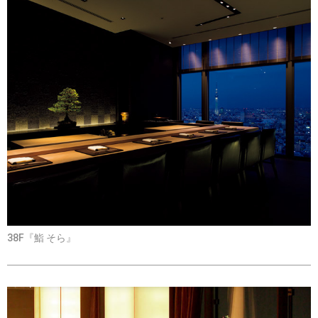
38F『鮨 そら』