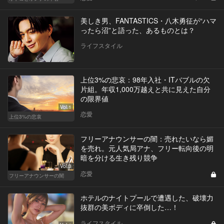
美しき男、FANTASTICS・八木勇征が“ハマ
ったら沼”と語った、あるものとは？
ライフスタイル
上位3%の悲哀：98年入社・ITバブルの欠
片組。年収1,000万越えと共に見えた自分
の限界値
Vol.1
恋愛
上位3%の悲哀
フリーアナウンサーの闇：売れたいなら媚
を売れ。元人気局アナ、フリー転向後の明
暗を分ける生き残り競争
Vol.3
恋愛
フリーアナウンサーの闇
ホテルのナイトプールで遭遇した、破壊力
抜群の美ボディに卒倒した…！
ライフスタイル