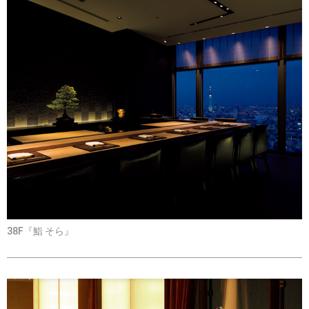
38F『鮨 そら』