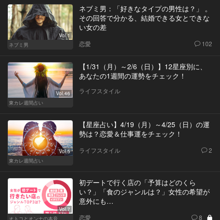
ネブミ男：「好きなタイプの男性は？」 。
その回答で分かる、結婚できる女とできな
い女の差
Vol.1
恋愛
102
ネブミ男
【1/31（月）～2/6（日）】12星座別に、
あなたの1週間の運勢をチェック！
ライフスタイル
Vol.46
東カレ週間占い
【星座占い】4/19（月）～4/25（日）の運
勢は？恋愛＆仕事運をチェック！
ライフスタイル
2
Vol.5
東カレ週間占い
初デートで行く店の「予算はどのくら
い？」「食のジャンルは？」女性の希望が
意外にも…
Vol.7
恋愛
8
オトコとオンナの本音