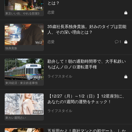
とは？
Vol.4
恋愛
東京いい街、やれる部屋3
35歳社長系独身貴族。好みのタイプは芸能
人、その深い理由とは？
恋愛
1
Vol.2
独身貴族
勘弁して！朝の通勤時間帯で、大手私鉄い
ちばんノロノロ運転選手権
ライフスタイル
Vol.65
東洋経済・東京鉄道事情
【12/27（月）～1/2（日）】12星座別に、
あなたの1週間の運勢をチェック！
ライフスタイル
Vol.41
東カレ週間占い
五反田かよ！商社マンとの初デート。しか