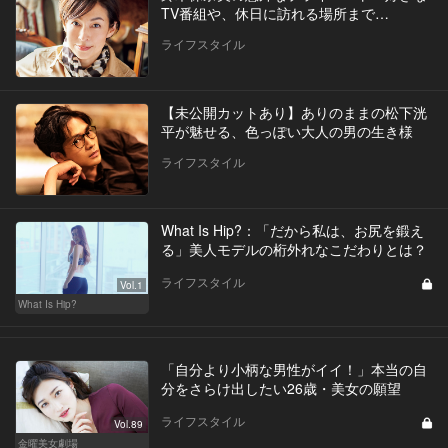
TV番組や、休日に訪れる場所まで…
ライフスタイル
【未公開カットあり】ありのままの松下洸
平が魅せる、色っぽい大人の男の生き様
ライフスタイル
What Is Hip?：「だから私は、お尻を鍛え
る」美人モデルの桁外れなこだわりとは？
ライフスタイル
Vol.1
What Is Hip?
「自分より小柄な男性がイイ！」本当の自
分をさらけ出したい26歳・美女の願望
ライフスタイル
Vol.89
金曜美女劇場