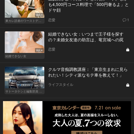
も4,500円コース料理で「500円奢るよ」と
ドヤ顔
Vol.1
恋愛
1
東カレ読者のワーストデート
結婚できない女：いつまで王子様を探す
の？未婚女友達の助言は、竜宮城への罠
恋愛
Vol.4
結婚できない女
クルマ音痴調教講座：「東京生まれに見ら
れたい！シティ派なモテ車を教えて！」
ライフスタイル
Vol.10
サトータケシと編集部員 船山の"CAR GENTSへの道"