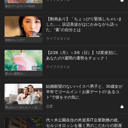
Vol.1
東京プールラバー2020
【動画あり】「ちょっぴり緊張しちゃいま
した…」浜辺美波がはにかみながら語っ
た、“素”の自分とは
Vol.77
ライフスタイル
表紙カレンダー
【2/28（月）～3/6（日）】12星座別に、
あなたの1週間の運勢をチェック！
ライフスタイル
Vol.50
東カレ週間占い
結婚願望のないハイスペ男子と、30歳女が
半年でゴールイン！お家デートの“あるコ
ト”で彼をその気に
Vol.6
恋愛
選ばれたい女たちへ ～出会いから結婚まで～
代々木公園在住の外資系IT企業勤務の彼。
セルジオロッシを履く男のこだわりの部屋