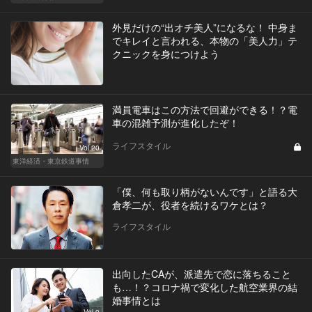
外見だけの“出オチ美人”になるな！ 中身ま
でキレイと言われる、本物の「美人力」テ
クニックを身につけよう
満員電車はこの方法で回避ができる！？電
車の混雑予測が進化したぞ！
ライフスタイル
Vol.20
東洋経済・東京鉄道事情
「僕、何も取り柄がないんです」と語る大
倉孝二が、役者を続けるワケとは？
ライフスタイル
出向したCAが、派遣先で恋に落ちること
も…！？コロナ禍で変化した航空業界の結
婚事情とは