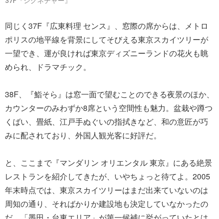
37F『シグネチャー』
同じく37F『広東料理 センス』、窓際の席からは、メトロ
ポリスの地平線を背景にしてそびえる東京スカイツリーが
一望でき、運が良ければ東京ディズニーランドの花火も眺
められ、ドラマチック。
38F、『鮨そら』は窓一面で望むことのできる夜景のほか、
カウンターのみわずか8席という空間性も魅力。盆栽や蹲つ
くばい、畳紙、江戸手ぬぐいの指拭きなど、和の意匠が巧
みに配されており、外国人観光客に好評だ。
と、ここまで『マンダリン オリエンタル 東京』にある絶景
レストランを紹介してきたが、いやちょっと待てよ。2005
年末時点では、東京スカイツリーはまだ出来ていないのは
周知の通り、そればかりか建設地も決定していなかったの
だ。「墨田・台東エリア」が第一候補に挙がっていたとは