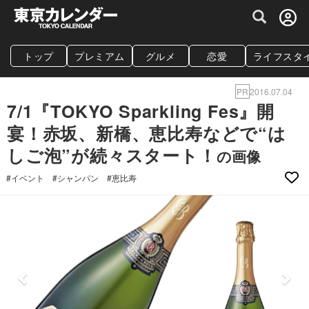
グルメ情報・プレミアムレストラン予約サイト
トップ
プレミアム
グルメ
恋愛
ライフスタ
PR
2016.07.04
7/1『TOKYO Sparkling Fes』開
宴！赤坂、新橋、恵比寿などで“は
しご泡”が続々スタート！
の画像
#イベント
#シャンパン
#恵比寿