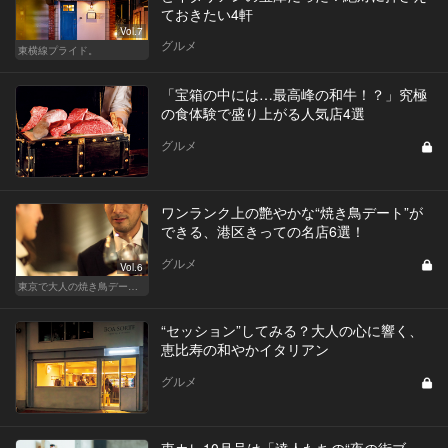
ておきたい4軒
Vol.7
グルメ
東横線プライド。
「宝箱の中には…最高峰の和牛！？」究極
の食体験で盛り上がる人気店4選
グルメ
ワンランク上の艶やかな“焼き鳥デート”が
できる、港区きっての名店6選！
グルメ
Vol.6
東京で大人の焼き鳥デートにおすすめ！
“セッション”してみる？大人の心に響く、
恵比寿の和やかイタリアン
グルメ
東カレ10月号は「達人たちの“夜の街ブ