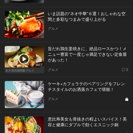
いま話題の“ネオ中華”６選！おしゃれな空
間と多彩なつまみで盛り上がる
グルメ
旨だれ鶏生姜焼きに、絶品ロースかつ！メ
ニュー豊富で一度じゃ満足できない定食屋
があった！
Vol.7
グルメ
2
永久保存版B級グルメ
ケーキ×カフェラテのペアリングをフレン
チスタイルのお洒落カフェで堪能！
グルメ
恵比寿美女も骨抜きの程よいスパイス！美
容と健康にダブルで効くエスニック鍋