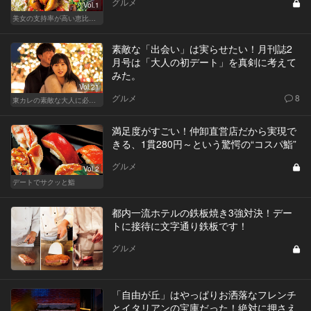
グルメ
Vol.1
美女の支持率が高い恵比寿鍋
素敵な「出会い」は実らせたい！月刊誌2
月号は「大人の初デート」を真剣に考えて
みた。
Vol.21
グルメ
8
東カレの素敵な大人に必要なこと
満足度がすごい！仲卸直営店だから実現で
きる、1貫280円～という驚愕の“コスパ鮨”
グルメ
Vol.2
デートでサクッと鮨
都内一流ホテルの鉄板焼き3強対決！デー
トに接待に文字通り鉄板です！
グルメ
「自由が丘」はやっぱりお洒落なフレンチ
とイタリアンの宝庫だった！絶対に押さえ