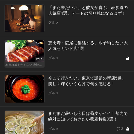
「また来たい♡」と彼女が喜ぶ、表参道の
人気店4選。デートの切り札になるはず！
グルメ
恵比寿・広尾に集結する、即予約したい大
人気セカンド店4選
グルメ
Vol.1
本当は教えたくない 恵比寿・広尾の名店15
今こそ行きたい、東京で話題の新店5選。
美しく輝くいくら丼で旬を感じる！
グルメ
まだまだ暑いし今日は蕎麦がイイ！都内で
絶対に知っておきたい蕎麦特集9選！
グルメ
3