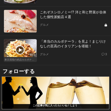
これぞスシロノミー!? 洋と和と野菜が合体
した個性派鮨店４選
グルメ
「本当のカルボナーラ」を見よ！まじりけ
なしの至高のイタリアンを堪能！
グルメ
3
Vol.3
東京屈指の絶品カルボナーラ！すぐに行きたくなる美味しい人気店
フォローする
この記事が気に入ったらいいね！しよう