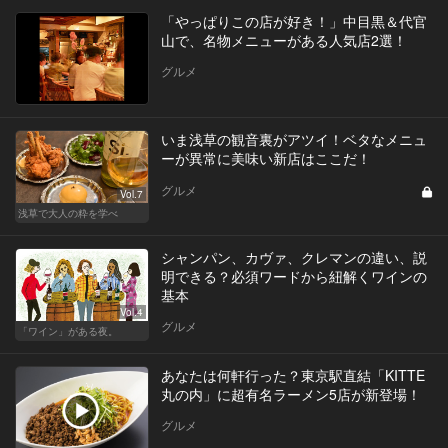
「やっぱりこの店が好き！」中目黒＆代官
山で、名物メニューがある人気店2選！
グルメ
いま浅草の観音裏がアツイ！ベタなメニュ
ーが異常に美味い新店はここだ！
グルメ
Vol.7
浅草で大人の粋を学べ
シャンパン、カヴァ、クレマンの違い、説
明できる？必須ワードから紐解くワインの
基本
Vol.4
グルメ
「ワイン」がある夜。
あなたは何軒行った？東京駅直結「KITTE
丸の内」に超有名ラーメン5店が新登場！
グルメ