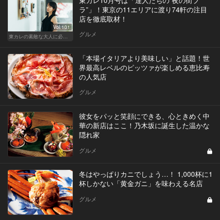
ラ”」！東京の11エリアに渡り74軒の注目
店を徹底取材！
Vol.101
グルメ
東カレの素敵な大人に必要なこと
「本場イタリアより美味しい」と話題！世
界最高レベルのピッツァが楽しめる恵比寿
の人気店
グルメ
彼女をパッと笑顔にできる、心ときめく中
華の新店はここ！乃木坂に誕生した温かな
隠れ家
グルメ
冬はやっぱりカニでしょう…！ 1,000杯に1
杯しかない「黄金ガニ」を味わえる名店
グルメ