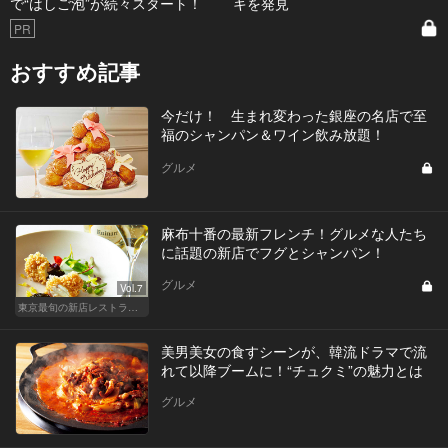
で“はしご泡”が続々スタート！
キを発見
PR
おすすめ記事
今だけ！ 生まれ変わった銀座の名店で至
福のシャンパン＆ワイン飲み放題！
グルメ
麻布十番の最新フレンチ！グルメな人たち
に話題の新店でフグとシャンパン！
グルメ
Vol.7
東京最旬の新店レストラン！
美男美女の食すシーンが、韓流ドラマで流
れて以降ブームに！“チュクミ”の魅力とは
グルメ