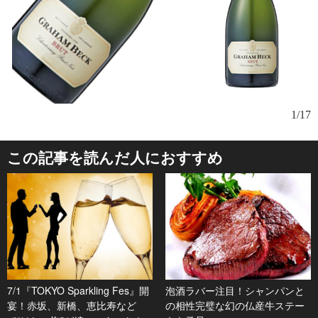
注
1/17
さ
この記事を読んだ人におすすめ
7/1『TOKYO Sparkling Fes』開
泡酒ラバー注目！シャンパンと
宴！赤坂、新橋、恵比寿など
の相性完璧な幻の仏産牛ステー