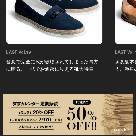
LAST Vol.19
LAST Vol.
台風で完全に靴が破壊されてしまった貴方
さあ夏本
に贈る、一発でお洒落に見える靴大特集
う、渾身