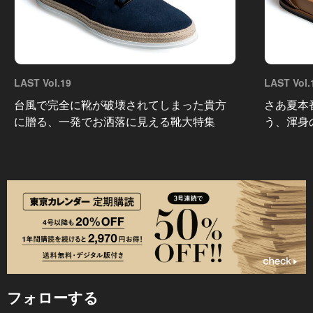
LAST Vol.19
LAST Vol.
台風で完全に靴が破壊されてしまった貴方
さあ夏本
に贈る、一発でお洒落に見える靴大特集
う、渾身
フォローする