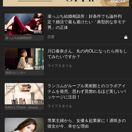
崖っぷち結婚相談所：好条件でも論外判
定？婚活で最も避けたい「典型的な非モテ
男」の正体
Vol.12
恋愛
崖っぷち結婚相談所
川口春奈さん、丸の内OLになったら何をし
てみたいですか？
ライフスタイル
Vol.25
表紙カレンダー
ランコムがルーブル美術館とのコラボアイ
テムを発売。思わず見惚れるほど美しいパ
ッケージに注目！
Vol.13
ライフスタイル
Editor's Choice～beauty & wellness～
専業主婦から、女優＆起業家に！遅咲きの
彼女が今、幸せな理由