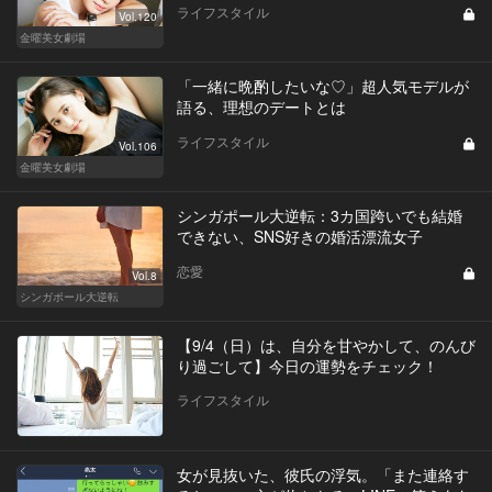
ライフスタイル
Vol.120
金曜美女劇場
「一緒に晩酌したいな♡」超人気モデルが
語る、理想のデートとは
ライフスタイル
Vol.106
金曜美女劇場
シンガポール大逆転：3カ国跨いでも結婚
できない、SNS好きの婚活漂流女子
恋愛
Vol.8
シンガポール大逆転
【9/4（日）は、自分を甘やかして、のんび
り過ごして】今日の運勢をチェック！
ライフスタイル
女が見抜いた、彼氏の浮気。「また連絡す