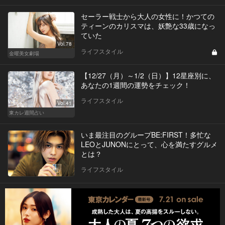
セーラー戦士から大人の女性に！かつての
ティーンのカリスマは、妖艶な33歳になっ
ていた
Vol.78
ライフスタイル
金曜美女劇場
【12/27（月）～1/2（日）】12星座別に、
あなたの1週間の運勢をチェック！
ライフスタイル
Vol.41
東カレ週間占い
いま最注目のグループBE:FIRST！多忙な
LEOとJUNONにとって、心を満たすグルメ
とは？
ライフスタイル