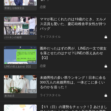
Vol.1
恋愛
華麗なる独身生活
ママが私にくれたのは19歳のとき。エルメ
ス店員も驚いた、慶応幼稚舎卒女性が持つ
バッグ
Vol.2
ライフスタイル
バーキンの秘密
圏外だったはずの男が、LINEの一文で彼女
を落とせたのはナゼ？LINEの答えあわせ
【Q】
Vol.14
恋愛
LINEの答えあわせ【Q】
未婚男性の多い県ランキング！日本に余る
300万人の未婚男性は、一体どこに多くい
るのかを追った！
Vol.10
ライフスタイル
東洋経済
【1/1（日）の運勢をチェック！】あけまし