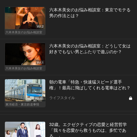
六本木美女のお悩み相談室：東京でモテる
男の作法とは？
Vol.2
六本木美女のお悩み相談室
六本木美女のお悩み相談室：どうして女は
好きでもない男とふたりで遊ぶのか？
Vol.1
六本木美女のお悩み相談室
朝の電車「特急・快速猛スピード選手
権」！最高に飛ばしてくれる電車はどれ？
ライフスタイル
Vol.55
東洋経済・東京鉄道事情
32歳。エクゼクティブの恋愛と経営哲学
「我々を恋愛から救うものは、多忙であ
る。」