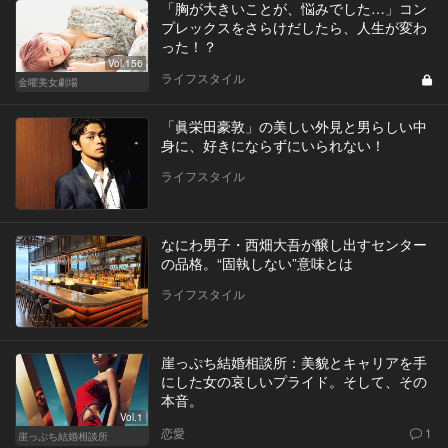
「胸が大きいことが、悩みでした…」コン
プレックスをさらけだしたら、人生が変わ
った！？
Vol.156
ライフスタイル
金曜美女劇場
「眞栄田豪敦」の美しい外見と男らしい中
身に、好きにならずにいられない！
ライフスタイル
なにわ男子・西畑大吾が醸し出すセンター
の品格。“固執しない”意味とは
ライフスタイル
崖っぷち結婚相談所：美貌とキャリアを手
にした女の哀しいプライド。そして、その
本音。
Vol.1
恋愛
1
崖っぷち結婚相談所