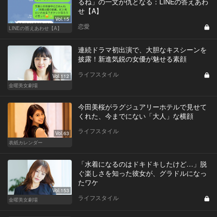
るね」の一文が仇となる：LINEの答えあわ
せ【A】
Vol.15
恋愛
LINEの答えあわせ【A】
連続ドラマ初出演で、大胆なキスシーンを
披露！新進気鋭の女優が魅せる素顔
ライフスタイル
Vol.112
金曜美女劇場
今田美桜がラグジュアリーホテルで見せて
くれた、今までにない「大人」な横顔
ライフスタイル
Vol.63
表紙カレンダー
「水着になるのはドキドキしたけど…」脱
ぐ楽しさを知った彼女が、グラドルになっ
たワケ
Vol.153
ライフスタイル
金曜美女劇場