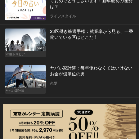
ておめでとうございます！新年最初の運勢
は？
ライフスタイル
23区働き蜂選手権：就業率から見る、一番
働いている区はどこだ!!
Vol.5
23区トリビア
ヤバい家計簿：毎年使わなくてはいけない
お金が億単位の男
恋愛
Vol.1
ヤバい家計簿