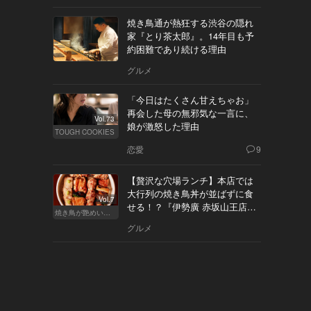
焼き鳥通が熱狂する渋谷の隠れ
家『とり茶太郎』。14年目も予
約困難であり続ける理由
グルメ
「今日はたくさん甘えちゃお」
再会した母の無邪気な一言に、
Vol.73
娘が激怒した理由
TOUGH COOKIES
恋愛
9
【贅沢な穴場ランチ】本店では
大行列の焼き鳥丼が並ばずに食
Vol.7
せる！？『伊勢廣 赤坂山王店』
焼き鳥が艶めいてきた
へ
グルメ