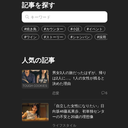
記事を探す
#焼き鳥
#カウンター
#小説
#イベント
#港区
#ワイン
#ストーリー
#シャンパン
#採用
#恋愛
人気の記事
男女3人の旅だったはずが、帰り
は2人に…。1人の女性が残ると
Vol.74
決めた理由
TOUGH COOKIES
恋愛
6
「自立した女性になりたい」日
向坂46藤嶌果歩、初単独センタ
ーの不安と20歳の理想像
ライフスタイル