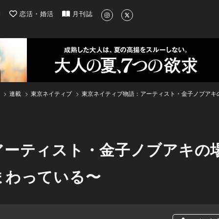
| 最新のグルメ、洗練されたライフスタイル情報
約
恋活・婚活
月刊誌
連載
東京ネイティブ
東京ネイティブ物語：アーティスト・金子ノブアキ
アーティスト・金子ノブアキの
まわっている〜