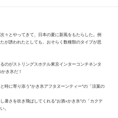
が次々とやってきて、日本の夏に新風をもたらした。例
なたが誘われたとしても、おそらく数種類のタイプが思
するのがストリングスホテル東京インターコンチネンタ
のかき氷だ！
と時に寄り添う"かき氷アフタヌーンティー"の「涼菓の
し暑さを吹き飛ばしてくれる"お酒×かき氷"の「カクテ
たい。