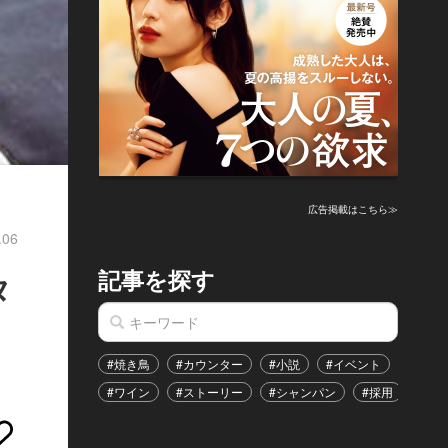
広告掲載はこちら≫
.06
記事を探す
タ
#焼き鳥
#カウンター
#小説
#イベント
#港区
#ワイン
#ストーリー
#シャンパン
#採用
#恋