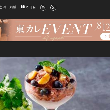
新のグルメ、洗練されたライフスタイル情報
恋活・婚活
月刊誌