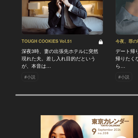
TOUGH COOKIES Vol.51
今夜、罪の味を
深夜3時、妻の出張先ホテルに突然
デート帰
現れた夫。差し入れ目的だという
帰りたく
が、本音は…
ら…
#小説
#小説