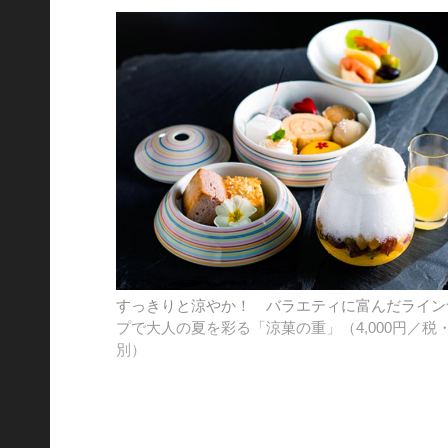
すっきりと涼やか！ バラエティに富んだライン
プで大人の夏を彩る「涼菓の重」（4,000円／税
別）