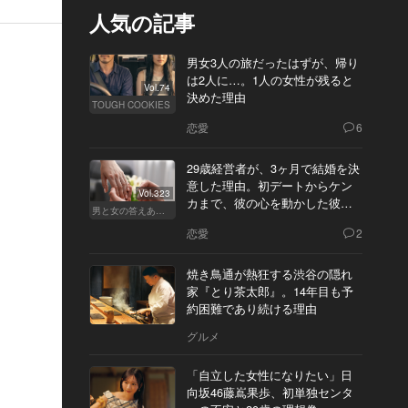
人気の記事
男女3人の旅だったはずが、帰り
は2人に…。1人の女性が残ると
Vol.74
決めた理由
TOUGH COOKIES
恋愛
6
29歳経営者が、3ヶ月で結婚を決
意した理由。初デートからケン
Vol.323
カまで、彼の心を動かした彼女
男と女の答えあわせ【Q】
の態度とは
恋愛
2
焼き鳥通が熱狂する渋谷の隠れ
家『とり茶太郎』。14年目も予
約困難であり続ける理由
グルメ
「自立した女性になりたい」日
向坂46藤嶌果歩、初単独センタ