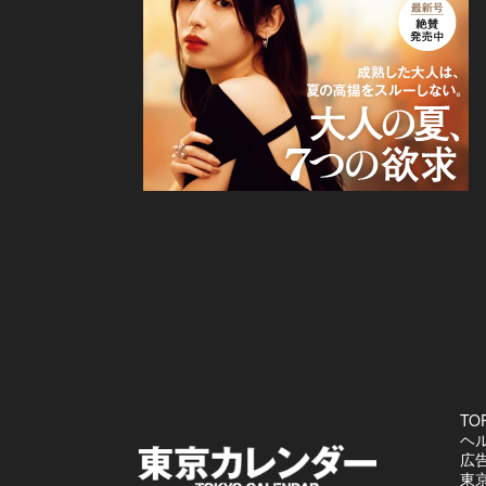
TO
ヘ
広
東