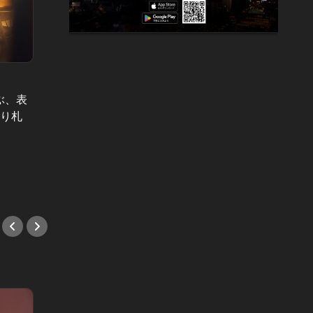
背徳の年末、上質な年始。 Vol.4
東カレの
ぶ、表
薬膳とスパイスで巡りを整える。美
東カレ
切り札
味なるデトックスがかなう【火鍋レ
ュアル
ストラン5選】
の鮨事
だ！
#鍋
#鮨