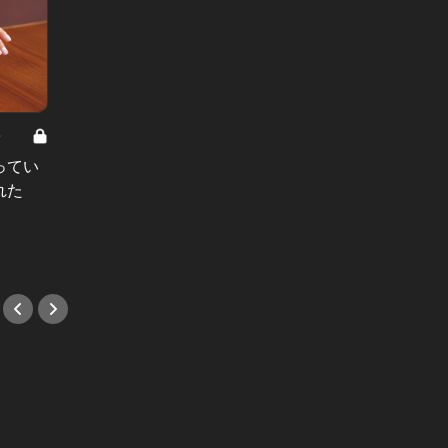
8
男と女の答えあわせ【A】 Vol.308
ってい
結婚願望ゼロだった27歳男性が、交
れた
際2年で突然プロポーズ。彼の心が
変わった“理由”とは
#小説