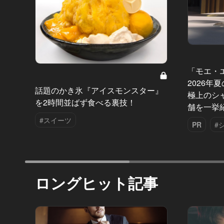
「モエ・
2026年
話題のかき氷『アイスモンスター』
極上のシ
を2時間並ばず食べる裏技！
舗を一挙
#スイーツ
PR
#
ロングヒット記事