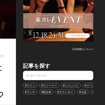
広告掲載はこちら≫
.21
記事を探す
に
#ワイン
#ストーリー
#シャンパン
#イベント
#ランチ
#焼き鳥
#カウンター
#小説
#恋愛