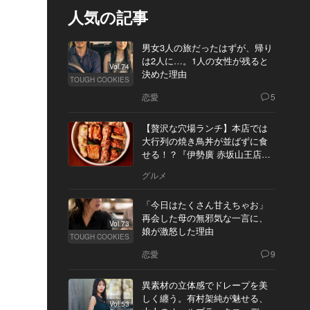
人気の記事
男女3人の旅だったはずが、帰り
は2人に…。1人の女性が残ると
Vol.74
決めた理由
TOUGH COOKIES
恋愛
5
【贅沢な穴場ランチ】本店では
大行列の焼き鳥丼が並ばずに食
せる！？『伊勢廣 赤坂山王店』
へ
グルメ
「今日はたくさん甘えちゃお」
再会した母の無邪気な一言に、
Vol.73
娘が激怒した理由
TOUGH COOKIES
恋愛
9
異素材の立体感でドレープを美
しく纏う。有村架純が魅せる、
Vol.53