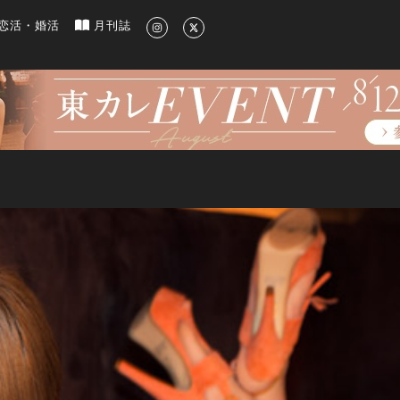
新のグルメ、洗練されたライフスタイル情報
恋活・婚活
月刊誌