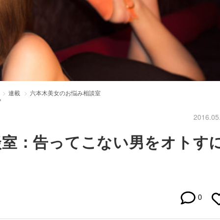
連載
六本木美女のお悩み相談室
？
2016.05
談室：告ってこない男をオトす
0