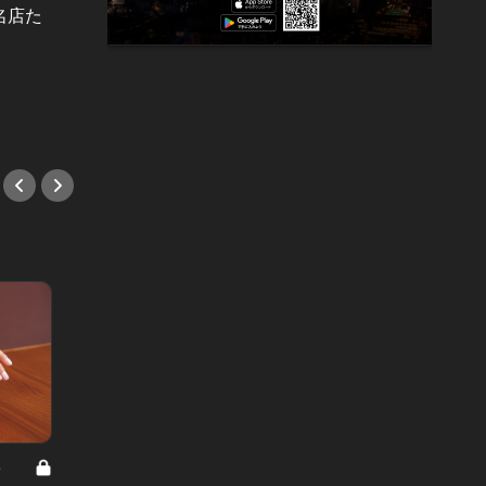
名店た
口の中でハーモニーを奏でる生ハム
最高級
春巻き！噂のシークレットレストラ
ンチャ
ンが予約可能に！
をご招
#イタリアン
#ワイ
8
男と女の答えあわせ【A】 Vol.308