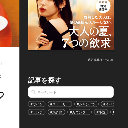
広告掲載はこちら≫
.11
軒
記事を探す
#ワイン
#ストーリー
#シャンパン
#イベント
#ランチ
#焼き鳥
#カウンター
#小説
#恋愛