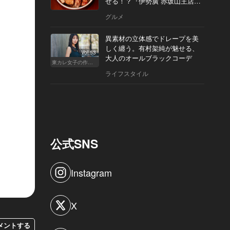
せる！？『伊勢廣 赤坂山王店』
へ
グルメ
異素材の立体感でドレープを美
しく纏う。有村架純が魅せる、
Vol.53
大人のオールブラックコーデ
東カレ女子の作り方
ライフスタイル
公式SNS
Instagram
X
メントする