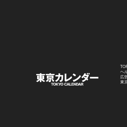
TO
ヘ
広
東