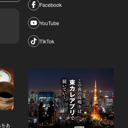
Facebook
YouTube
TikTok
名をあ