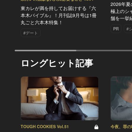
2026年
東カレが満を持してお届けする『六
極上のシ
本木バイブル』！月刊誌9月号は1冊
舗を一挙
丸ごと六本木特集！
PR
#
#デート
ロングヒット記事
TOUGH COOKIES Vol.51
今夜、罪の味を