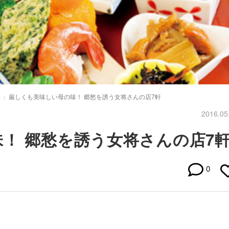
厳しくも美味しい母の味！ 郷愁を誘う女将さんの店7軒
2016.05
！ 郷愁を誘う女将さんの店7
0