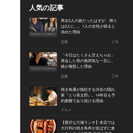
人気の記事
男女3人の旅だったはずが、帰り
は2人に…。1人の女性が残ると
Vol.74
決めた理由
TOUGH COOKIES
恋愛
6
「今日はたくさん甘えちゃお」
再会した母の無邪気な一言に、
Vol.73
娘が激怒した理由
TOUGH COOKIES
恋愛
9
焼き鳥通が熱狂する渋谷の隠れ
家『とり茶太郎』。14年目も予
約困難であり続ける理由
グルメ
【贅沢な穴場ランチ】本店では
大行列の焼き鳥丼が並ばずに食