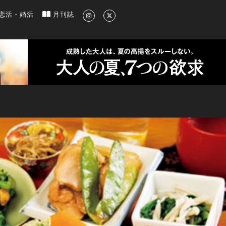
新のグルメ、洗練されたライフスタイル情報
恋活・婚活
月刊誌