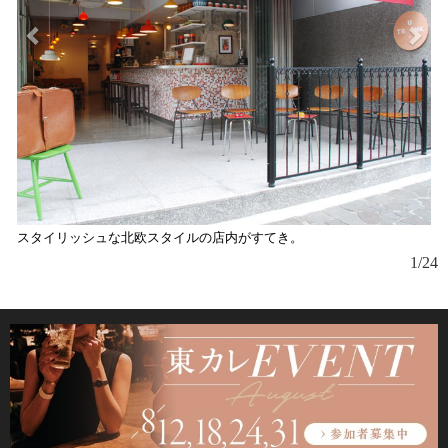
スタイリッシュな北欧スタイルの店内がすてき。
1/24