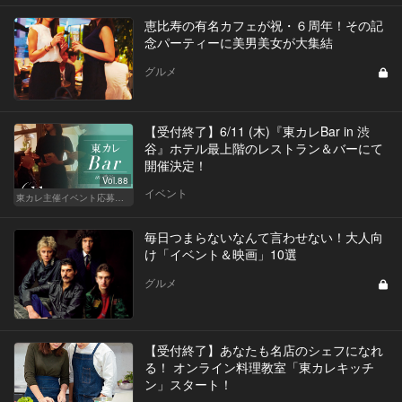
恵比寿の有名カフェが祝・６周年！その記
念パーティーに美男美女が大集結
グルメ
【受付終了】6/11 (木)『東カレBar in 渋
谷』ホテル最上階のレストラン＆バーにて
開催決定！
Vol.88
イベント
東カレ主催イベント応募詳細記事一覧
毎日つまらないなんて言わせない！大人向
け「イベント＆映画」10選
グルメ
【受付終了】あなたも名店のシェフになれ
る！ オンライン料理教室「東カレキッチ
ン」スタート！