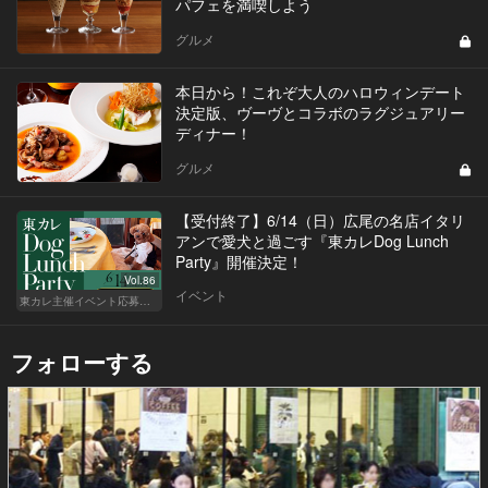
パフェを満喫しよう
グルメ
本日から！これぞ大人のハロウィンデート
決定版、ヴーヴとコラボのラグジュアリー
ディナー！
グルメ
【受付終了】6/14（日）広尾の名店イタリ
アンで愛犬と過ごす『東カレDog Lunch
Party』開催決定！
Vol.86
イベント
東カレ主催イベント応募詳細記事一覧
フォローする