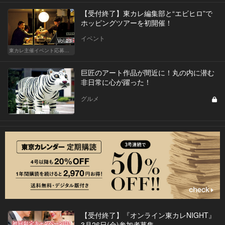
【受付終了】東カレ編集部と“エビヒロ”で
ホッピングツアーを初開催！
イベント
Vol.23
東カレ主催イベント応募詳細記事一覧
巨匠のアート作品が間近に！丸の内に潜む
非日常に心が躍った！
グルメ
【受付終了】『オンライン東カレNIGHT』
3月26日(金)参加者募集