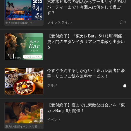
六本木ヒルズの朝活からプールサイドのDJ
パーティーまで！今週末は何をして過ご
す？
Vol.5
ライフスタイル
1
大人の週末ToDoリスト
【受付終了】『東カレBar』5/11(月)開催！
虎ノ門のモダンイタリアンで素敵な出会い
を
今すぐ予約するしかない！東カレ読者に豪
華トリュフご飯を無料サービス！
グルメ
【受付終了】夏までに素敵な出会いを『東
カレBar』6月開催！
イベント
Vol.12
東カレ主催イベント応募詳細記事一覧