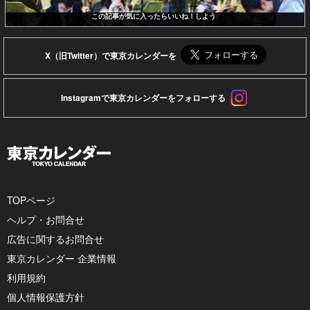
この記事が気に入ったらいいね！しよう
X（旧Twitter）で東京カレンダーを
Instagramで東京カレンダーをフォローする
TOPページ
ヘルプ・お問合せ
広告に関するお問合せ
東京カレンダー 企業情報
利用規約
個人情報保護方針