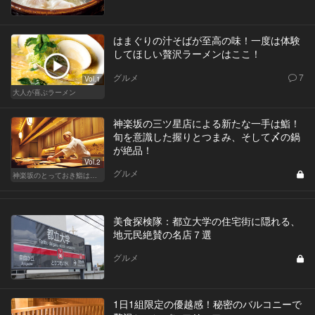
はまぐりの汁そばが至高の味！一度は体験
してほしい贅沢ラーメンはここ！
グルメ
7
Vol.1
大人が喜ぶラーメン
神楽坂の三ツ星店による新たな一手は鮨！
旬を意識した握りとつまみ、そして〆の鍋
が絶品！
Vol.2
グルメ
神楽坂のとっておき鮨は、ふたりだけの秘密
美食探検隊：都立大学の住宅街に隠れる、
地元民絶賛の名店７選
グルメ
1日1組限定の優越感！秘密のバルコニーで