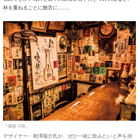
杯を重ねるごとに饒舌に……。
『酒縁 川島』
デザイナー・相澤陽介氏が、ぜひ一緒に飲みたいと声を掛