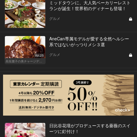
ミッドタウンに、大人気ベーカリーレスト
ランが誕生！世界初のディナーも登場！
グルメ
AneCan専属モデルが愛する全然ヘルシー
系ではないがっつりメシ３選
グルメ
Vol.25
高垣麗子の美チャージディナー
日比谷花壇がプロデュースする薔薇のスイ
ーツに釘付け！