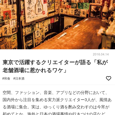
2016.04.14
東京で活躍するクリエイターが語る「私が
老舗酒場に惹かれるワケ」
#和食
#日本酒
空間、ファッション、音楽、アプリなどの分野において、
国内外から注目を集める実力派クリエイター3人が、風情あ
る酒場に集合。実は、ゆっくり酒を酌み交わすのは今宵が
初めてとか。海外と日本の酒場事情や行きつけの店など、