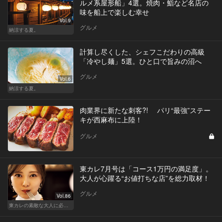
ルメ系屋形船」4選。焼肉・鮨など名店の
味を船上で楽しむ幸せ
Vol.9
グルメ
納涼する夏。
計算し尽くした、シェフこだわりの高級
「冷やし麺」5選。ひと口で旨みの沼へ
グルメ
Vol.6
納涼する夏。
肉業界に新たな刺客?! パリ“最強”ステー
キが西麻布に上陸！
グルメ
東カレ7月号は「コース1万円の満足度」。
大人が心躍る“お値打ちな店”を総力取材！
グルメ
Vol.86
東カレの素敵な大人に必要なこと