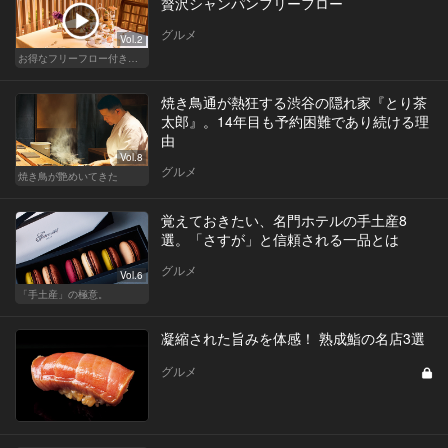
贅沢シャンパンフリーフロー
グルメ
Vol.2
お得なフリーフロー付きで料理が美味しいレストラン
焼き鳥通が熱狂する渋谷の隠れ家『とり茶
太郎』。14年目も予約困難であり続ける理
由
Vol.8
グルメ
焼き鳥が艶めいてきた
覚えておきたい、名門ホテルの手土産8
選。「さすが」と信頼される一品とは
グルメ
Vol.6
「手土産」の極意。
凝縮された旨みを体感！ 熟成鮨の名店3選
グルメ