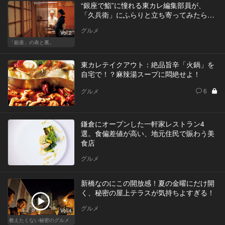
“銀座で鮨”に憧れる東カレ編集部員が、
「久兵衛」にふらりと立ち寄ってみたら…
グルメ
Vol.2
「銀座」の表と裏。
東カレテイクアウト：絶品旨辛「火鍋」を
自宅で！？麻辣湯スープに悶絶せよ！
グルメ
6
鎌倉にオープンした一軒家レストラン4
選。食偏差値が高い、地元住民で賑わう美
食店
グルメ
新橋なのにこの開放感！夏の金曜にだけ開
く、秘密の屋上テラスが気持ちよすぎる！
グルメ
Vol.4
教えたくない秘密のグルメ