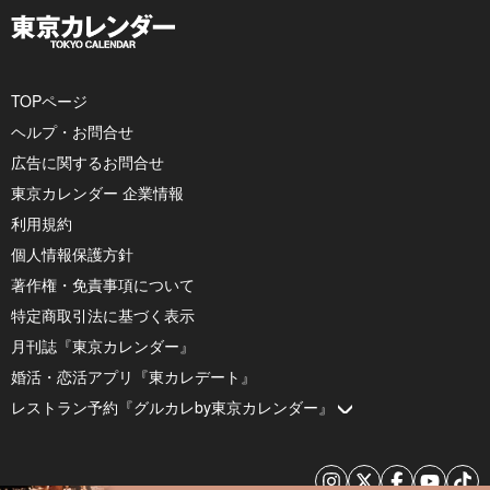
TOPページ
ヘルプ・お問合せ
広告に関するお問合せ
東京カレンダー 企業情報
利用規約
個人情報保護方針
著作権・免責事項について
特定商取引法に基づく表示
月刊誌『東京カレンダー』
婚活・恋活アプリ『東カレデート』
レストラン予約『グルカレby東京カレンダー』