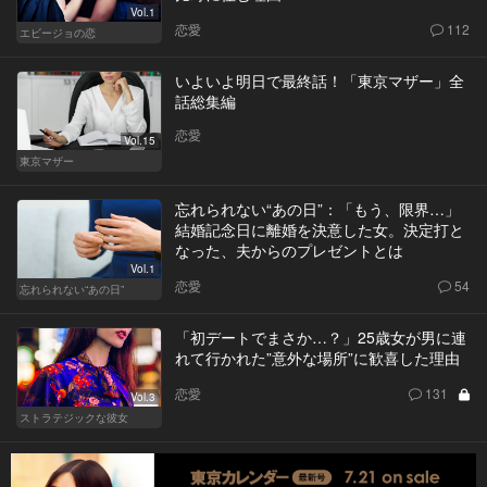
Vol.1
恋愛
112
エビージョの恋
いよいよ明日で最終話！「東京マザー」全
話総集編
恋愛
Vol.15
東京マザー
忘れられない“あの日”：「もう、限界…」
結婚記念日に離婚を決意した女。決定打と
なった、夫からのプレゼントとは
Vol.1
恋愛
54
忘れられない“あの日”
「初デートでまさか…？」25歳女が男に連
れて行かれた”意外な場所”に歓喜した理由
恋愛
131
Vol.3
ストラテジックな彼女