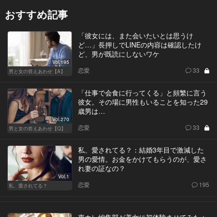
おすすめ記事
「彼女には、また会いたいとは思うけ
ど…」長押しでLINEの内容は確認したけ
ど、男が既読にしないワケ
Vol.195
恋愛
33
男と女の答えあわせ【A】
「仕事で会食に行ってくる」と頻繁に言う
彼女。その場に男性もいることを知った29
歳男は…
Vol.270
恋愛
33
男と女の答えあわせ【Q】
私、愛されてる？：結婚3年目で激減した
男の愛情。お金をかけてもらうのが、愛さ
れ妻の証なの？
Vol.1
恋愛
195
私、愛されてる？