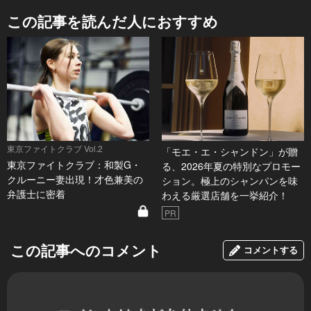
この記事を読んだ人におすすめ
東京ファイトクラブ Vol.2
「モエ・エ・シャンドン」が贈
東京ファイトクラブ：和製G・
る、2026年夏の特別なプロモー
クルーニー妻出現！才色兼美の
ション。極上のシャンパンを味
弁護士に密着
わえる厳選店舗を一挙紹介！
PR
この記事へのコメント
コメントする