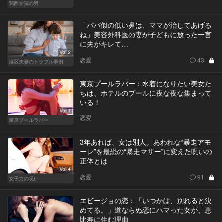
関西学院の男
「パパ似の低い鼻は、ママが治してあげる
ね」美容外科医の妻が子どもに放った一言
に夫がキレて…
Vol.2
恋愛
43
港区夫妻のトラブル事例
東京プールラバー：水着になりたい美女た
ちは、ホテルのプールに夜な夜な集まって
いる！
Vol.1
恋愛
東京プールラバー
3年あれば、女は別人。あわれな“暴走アモ
ーレ”を最恐の“暴走マザー”に変えた呪いの
正体とは
Vol.4
恋愛
91
女子力の呪い
エビージョの恋：「いつかは、別れると決
めてる。」道ならぬ恋にハマった女が、恵
比寿に住む理由