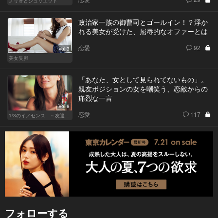
ノリオとジュリエット
政治家一族の御曹司とゴールイン！？浮か
れる美女が受けた、屈辱的なオファーとは
恋愛
92
Vol.3
美女失脚
「あなた、女として見られてないもの」。
親友ポジションの女を嘲笑う、恋敵からの
痛烈な一言
Vol.8
恋愛
117
1/3のイノセンス ～友達の恋人～
フォローする