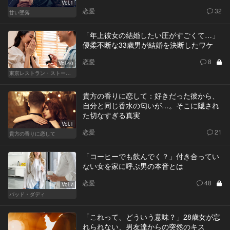
Vol.1
恋愛
32
甘い墜落
「年上彼女の結婚したい圧がすごくて…」
優柔不断な33歳男が結婚を決断したワケ
恋愛
8
Vol.40
東京レストラン・ストーリー
貴方の香りに恋して：好きだった彼から、
自分と同じ香水の匂いが…。そこに隠され
た切なすぎる真実
Vol.1
恋愛
21
貴方の香りに恋して
「コーヒーでも飲んでく？」付き合ってい
ない女を家に呼ぶ男の本音とは
恋愛
48
Vol.7
バッド・ダディ
「これって、どういう意味？」28歳女が忘
れられない、男友達からの突然のキス