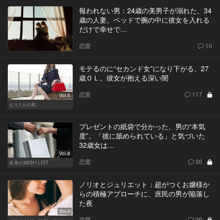
報われない男：24歳の美男子が溺れた、34
歳の人妻。ベッドで腕の中に彼女を入れる
だけで幸せで…
恋愛
10
モテるのに“セカンド女”になり下がる、27
歳ＯＬ。彼女が抱える深い闇
恋愛
117
Vol.5
もう1人の私
プレゼントの紙袋で分かった、男の“本気
度”。「彼に舐められている」と気づいた
32歳女は…
Vol.8
恋愛
30
未来のWISH LIST
ノリオとジュリエット：超がつくお嬢様か
らの積極アプローチに、庶民の男が陥落し
た夜
Vol.4
恋愛
29