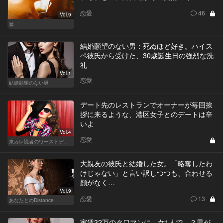
恋愛
46
Vol.9
嘘
結婚願望のない男：死ぬほど好き。ハイス
ペ彼氏から受けた、30歳誕生日の強烈な洗
礼
Vol.1
恋愛
結婚願望のない男
デート先のレストランでオーナーが毎回挨
拶に来るような、港区女子とのデートは辛
いよ
Vol.4
恋愛
東カレ読者のワーストデート
大親友の彼氏と結婚した女。「略奪したわ
けじゃない」と言い訳しつつも、合わせる
顔がなく…
Vol.9
恋愛
13
あなたとのDistance
家賃32万のタワマンに、女1人で…？男が