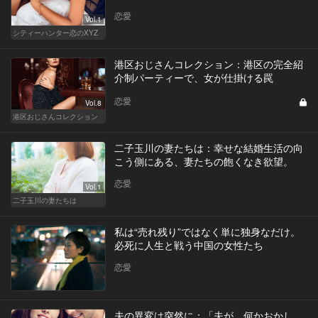
恋愛
Vol.1
シティーハンター恋のXYZ
港区おじさんコレクション：港区の完全紹
介制パーティーで、女が仕掛ける罠
恋愛
Vol.8
港区おじさんコレクション
二子玉川の妻たちは：幸せな結婚生活の向
こう側にある、妻たちの飽くなき欲望。
恋愛
Vol.1
二子玉川の妻たちは
私は“売れ残り”ではなく単に独身なだけ。
必死に人生と戦う中国の女性たち
恋愛
夫の異変は突然に：「夫が、何かおかし