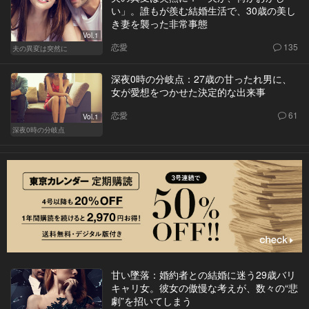
い」。誰もが羨む結婚生活で、30歳の美し
き妻を襲った非常事態
Vol.1
恋愛
135
夫の異変は突然に
深夜0時の分岐点：27歳の甘ったれ男に、
女が愛想をつかせた決定的な出来事
恋愛
61
Vol.1
深夜0時の分岐点
甘い墜落：婚約者との結婚に迷う29歳バリ
キャリ女。彼女の傲慢な考えが、数々の“悲
劇”を招いてしまう