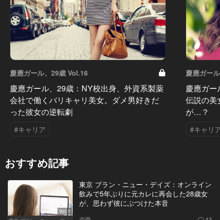
慶應ガール、29歳 Vol.16
慶應ガール、2
慶應ガール、29歳：NY校出身、外資系製薬
慶應ガー
会社で働くバリキャリ美女。ダメ男好きだ
伝説の美
った彼女の逆転劇
が…？
#キャリア
#キャリ
おすすめ記事
東京 ブラン・ニュー・デイズ：オンライン
飲みで5年ぶりに元カレに再会した28歳女
が、思わず彼にぶつけた本音
Vol.1
恋愛
43