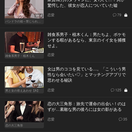
驚愕した、彼女が恋人についていた嘘
恋愛
79
Vol.6
パンドラの箱～禁じられた一手～
雑食系男子・植木くん：男たちよ、ポケモ
ンする暇があるなら、東京のイイ女を捕獲
せよ。
Vol.1
恋愛
雑食系男子・植木くん
女は男のココを見ている…。「こういう男
性なら会いたい♡」とマッチングアプリで
思わせる秘訣
Vol.44
恋愛
125
男と女の答えあわせ【A】
恋の大三角形：旅先で運命の出会い！のは
ずが…素敵な男の後ろには女の影がある
恋愛
35
Vol.1
恋の大三角形