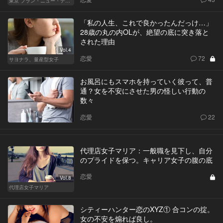
東京 ブラン・ニュー・デイズ
「私の人生、これで良かったんだっけ…」
28歳の丸の内OLが、絶望の底に突き落と
された理由
Vol.4
恋愛
72
サヨナラ、量産型女子
お風呂にもスマホを持っていく彼って、普
通？女を不安にさせた男の怪しい行動の
数々
恋愛
22
代理店女子マリア：一般職を見下し、自分
のプライドを保つ。キャリア女子の腹の底
恋愛
Vol.8
代理店女子マリア
シティーハンター恋のXYZ① 合コンの掟。
女の不安を煽れば良し。