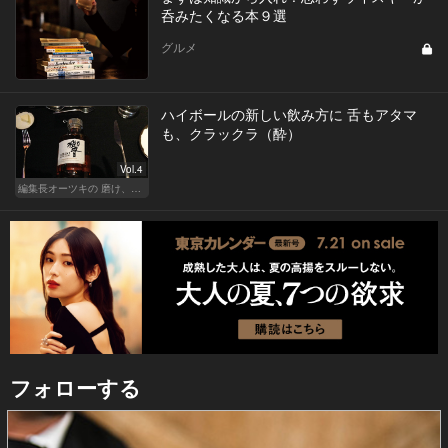
呑みたくなる本９選
グルメ
ハイボールの新しい飲み方に 舌もアタマ
も、クラックラ（酔）
Vol.4
編集長オーツキの 磨け、バカ舌！ 学べ、オトナの遊び
フォローする