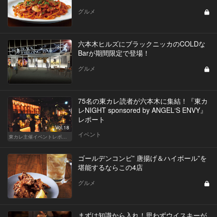
グルメ
六本木ヒルズにブラックニッカのCOLDな
Barが期間限定で登場！
グルメ
75名の東カレ読者が六本木に集結！『東カ
レNIGHT sponsored by ANGEL‘S ENVY』
レポート
Vol.18
イベント
東カレ主催イベントレポート
ゴールデンコンビ” 唐揚げ＆ハイボール”を
堪能するならこの4店
グルメ
まずは知識から入れ！思わずウイスキーが