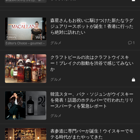
森星さんもお祝いに駆けつけた新たなラグ
ジュアリースポットが誕生！香港に行った
ら絶対に訪れたい
Vol.16
グルメ
1
Editor's Choice～gourmet～
クラフトビールの次はクラフトウイスキ
ー！ブレイクの胎動を渋谷で感じてみない
か
グルメ
韓流スター、パク・ソジュンがウイスキー
を発表！話題のホテルバーで行われたリリ
ースパーティを緊急レポート
グルメ
表参道に専門バーが誕生！ウイスキーでモ
テる時代がまたやってきた