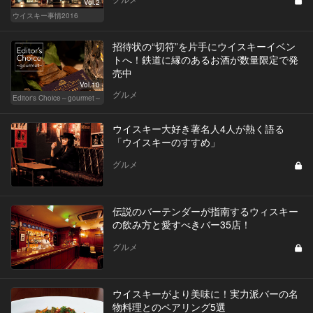
Vol.2
ウイスキー事情2016
招待状の“切符”を片手にウイスキーイベン
トへ！鉄道に縁のあるお酒が数量限定で発
売中
Vol.10
グルメ
Editor's Choice～gourmet～
ウイスキー大好き著名人4人が熱く語る
「ウイスキーのすすめ」
グルメ
伝説のバーテンダーが指南するウィスキー
の飲み方と愛すべきバー35店！
グルメ
ウイスキーがより美味に！実力派バーの名
物料理とのペアリング5選