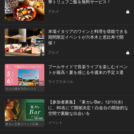
華トリュフご飯を無料サービス！
グルメ
本場イタリアのワインと料理を堪能できる
期間限定イベントが六本木と恵比寿で開
催！
グルメ
プールサイドで音楽ライブを楽しむイベン
トが最高！夏を感じる今週末の予定３選
ライフスタイル
Vol.53
大人の週末ToDoリスト
【参加者募集】『東カレBar』12/10(水)
に、80名にて開催決定！白金台の開放的な
空間で素敵な出会いを
Vol.68
イベント
東カレ主催イベント応募詳細記事一覧