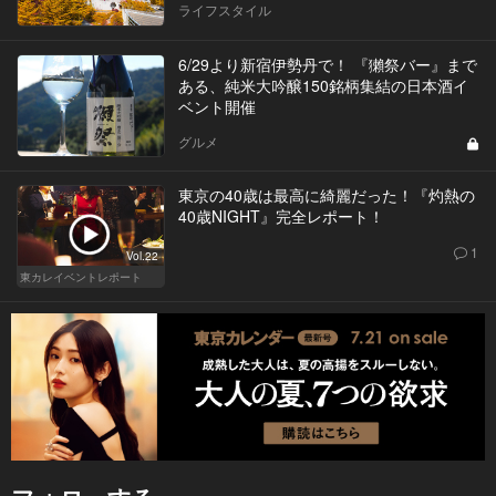
ライフスタイル
6/29より新宿伊勢丹で！ 『獺祭バー』まで
ある、純米大吟醸150銘柄集結の日本酒イ
ベント開催
グルメ
東京の40歳は最高に綺麗だった！『灼熱の
40歳NIGHT』完全レポート！
1
Vol.22
東カレイベントレポート