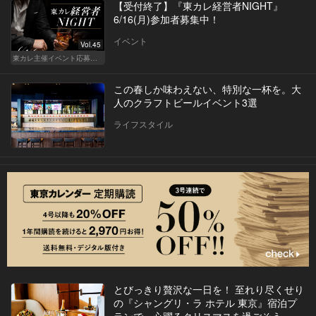
【受付終了】『東カレ経営者NIGHT』
6/16(月)参加者募集中！
イベント
Vol.45
東カレ主催イベント応募詳細記事一覧
この春しか味わえない、特別な一杯を。大
人のクラフトビールイベント3選
ライフスタイル
とびっきり贅沢な一日を！ 至れり尽くせり
の『シャングリ・ラ ホテル 東京』宿泊プ
ランで、心躍るクリスマスを過ごそう