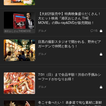
【大好評販売中】特典映像盛りだくさん！
大ヒット映画『港区おじさん THE
MOVIE』のBlu-ray&DVDが販売開始！
Vol.9
グルメ
15
港区おじさんTHEMOVIE
目黒の撮影スタジオで開かれる、野外ビア
ガーデンで仲間と飲もう！
グルメ
7/31（日）まで全品半額！渋谷の手掴みシ
ーフードがかなりお得！
グルメ
冬こそ食べたい！ 表参道で旬な素材に新鮮