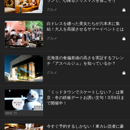
グルメ
白ドレスを纏った美女たちが六本木に集
結！大人を高揚させるサマーイベントとは
グルメ
北海道の食偏差値の高さを実証するフレン
チ『アスペルジュ』を知っているか？
グルメ
「ミッドタウンでスケートしない？」は東
京・冬の鉄板デートお誘い文句！3月6日ま
で開催中！
Vol.4
MINE TV
今すぐ予約するしかない！東カレ読者に豪