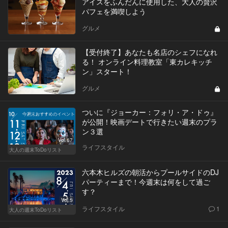
アイスをふんだんに使用した、大人の贅沢
パフェを満喫しよう
グルメ
【受付終了】あなたも名店のシェフになれ
る！ オンライン料理教室「東カレキッチ
ン」スタート！
グルメ
ついに『ジョーカー：フォリ・ア・ドゥ』
が公開！映画デートで行きたい週末のプラ
ン３選
Vol.67
ライフスタイル
大人の週末ToDoリスト
六本木ヒルズの朝活からプールサイドのDJ
パーティーまで！今週末は何をして過ご
す？
Vol.5
ライフスタイル
1
大人の週末ToDoリスト