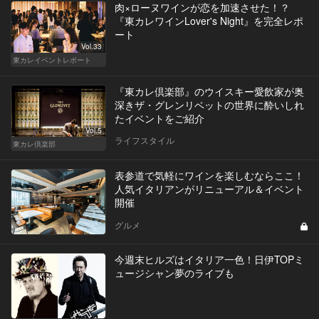
肉×ローヌワインが恋を加速させた！？
『東カレワインLover's Night』を完全レポ
ート
Vol.33
東カレイベントレポート
『東カレ倶楽部』のウイスキー愛飲家が奥
深きザ・グレンリベットの世界に酔いしれ
たイベントをご紹介
Vol.5
ライフスタイル
東カレ倶楽部
表参道で気軽にワインを楽しむならここ！
人気イタリアンがリニューアル＆イベント
開催
グルメ
今週末ヒルズはイタリア一色！日伊TOPミ
ュージシャン夢のライブも