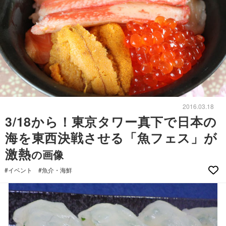
2016.03.18
3/18から！東京タワー真下で日本の
海を東西決戦させる「魚フェス」が
激熱
の画像
#イベント
#魚介・海鮮