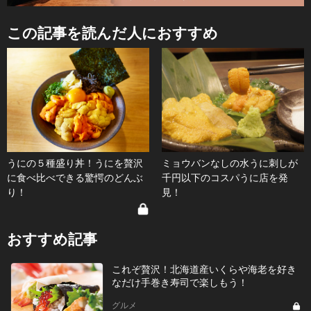
この記事を読んだ人におすすめ
うにの５種盛り丼！うにを贅沢
ミョウバンなしの水うに刺しが
に食べ比べできる驚愕のどんぶ
千円以下のコスパうに店を発
り！
見！
おすすめ記事
これぞ贅沢！北海道産いくらや海老を好き
なだけ手巻き寿司で楽しもう！
グルメ