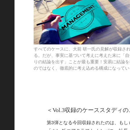
すべてのケースに、大前 研一氏の見解が収録さ
る。だが、事実に基づいて考えに考えた末に「自
りの結論を出す」ことが最も重要！安易に結論を
のではなく、徹底的に考え込める構成になってい
＜Vol.3収録のケーススタディ
第3弾となる今回収録されたのは、もしもあな