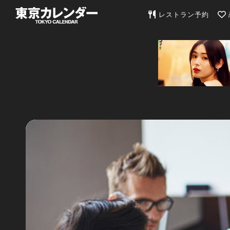
東京カレンダー | 最
レストラン予約