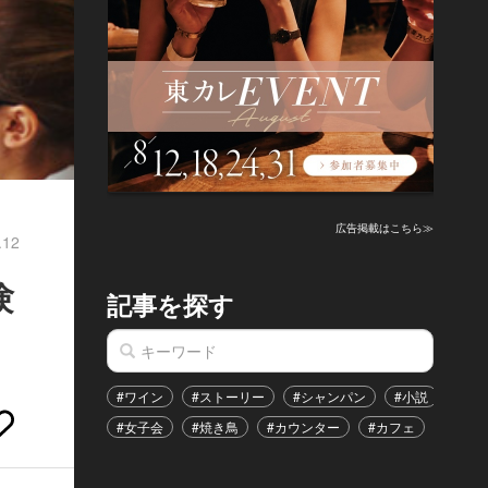
広告掲載はこちら≫
.12
験
記事を探す
#ワイン
#ストーリー
#シャンパン
#小説
#家
#女子会
#焼き鳥
#カウンター
#カフェ
#イベ