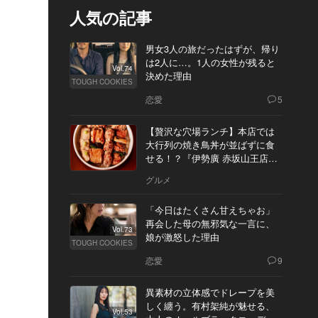
人気の記事
男女3人の旅だったはずが、帰り
は2人に…。1人の女性が残ると
Vol.74
決めた理由
TOUGH COOKIES
恋愛
5
【贅沢な穴場ランチ】本店では
大行列の焼き鳥丼が並ばずに食
せる！？『伊勢廣 赤坂山王店』
へ
グルメ
「今日はたくさん甘えちゃお」
再会した母の無邪気な一言に、
Vol.73
娘が激怒した理由
TOUGH COOKIES
恋愛
9
異素材の立体感でドレープを美
しく纏う。有村架純が魅せる、
Vol.53