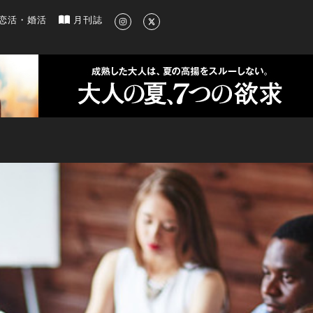
新のグルメ、洗練されたライフスタイル情報
恋活・婚活
月刊誌