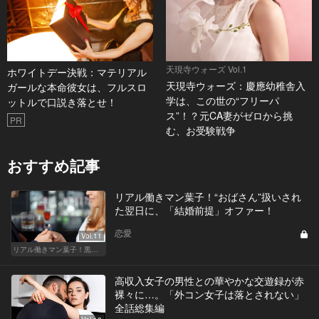
天現寺ウォーズ Vol.1
ホワイトデー決戦：マテリアル
天現寺ウォーズ：慶應幼稚舎入
ガールな本命彼女は、フルスロ
学は、この世の“フリーパ
ットルで口説き落とせ！
ス”！？元CA妻がゼロから挑
PR
む、お受験戦争
おすすめ記事
リアル働きマン葉子！“おばさん”扱いされ
た翌日に、「結婚前提」オファー！
恋愛
Vol.11
リアル働きマン葉子！黒革の編集手帳 written by 内埜さくら
高収入女子の男性との華やかな交遊録が赤
裸々に…。「外コン女子は落とされない」
全話総集編