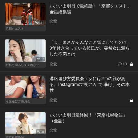
いよいよ明日で最終話！「京都クエスト」
全話総集編
恋愛
Vol.11
京都クエスト
「え、まさかそんなこと気にしてたの？」
9年付き合っている彼氏が、突然女に漏ら
した不満とは
Vol.7
恋愛
19
だれもゆるしてくれない
港区遊び方委員会：女には2つの顔があ
る。Instagramの”裏アカ”で 暴け、その本
性
Vol.2
恋愛
港区遊び方委員会
いよいよ明日最終回！「東京札幌物語」
（全話）
恋愛
Vol.8
東京札幌物語