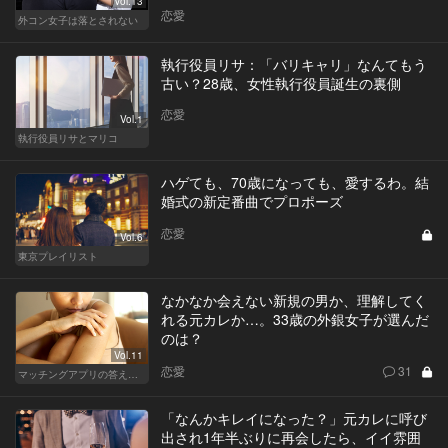
Vol.13
恋愛
外コン女子は落とされない
執行役員リサ：「バリキャリ」なんてもう
古い？28歳、女性執行役員誕生の裏側
恋愛
Vol.1
執行役員リサとマリコ
ハゲても、70歳になっても、愛するわ。結
婚式の新定番曲でプロポーズ
恋愛
Vol.6
東京プレイリスト
なかなか会えない新規の男か、理解してく
れる元カレか…。33歳の外銀女子が選んだ
のは？
Vol.11
恋愛
31
マッチングアプリの答えあわせ【A】～SEASON2～
「なんかキレイになった？」元カレに呼び
出され1年半ぶりに再会したら、イイ雰囲