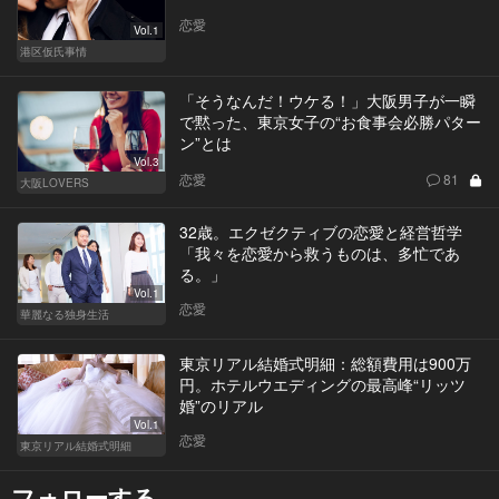
恋愛
Vol.1
港区仮氏事情
「そうなんだ！ウケる！」大阪男子が一瞬
で黙った、東京女子の“お食事会必勝パター
ン”とは
Vol.3
恋愛
81
大阪LOVERS
32歳。エクゼクティブの恋愛と経営哲学
「我々を恋愛から救うものは、多忙であ
る。」
Vol.1
恋愛
華麗なる独身生活
東京リアル結婚式明細：総額費用は900万
円。ホテルウエディングの最高峰“リッツ
婚”のリアル
Vol.1
恋愛
東京リアル結婚式明細
フォローする