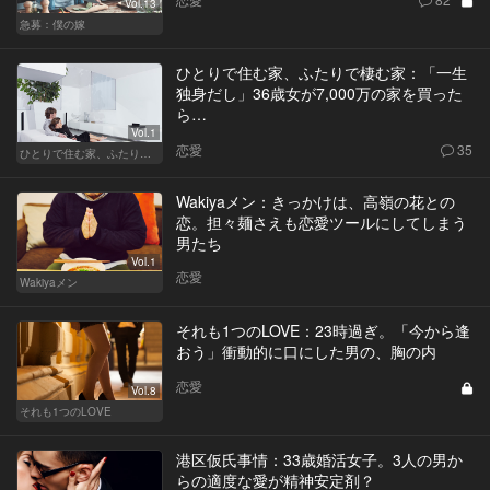
Vol.13
急募：僕の嫁
ひとりで住む家、ふたりで棲む家：「一生
独身だし」36歳女が7,000万の家を買った
ら…
Vol.1
恋愛
35
ひとりで住む家、ふたりで棲む家
Wakiyaメン：きっかけは、高嶺の花との
恋。担々麺さえも恋愛ツールにしてしまう
男たち
Vol.1
恋愛
Wakiyaメン
それも1つのLOVE：23時過ぎ。「今から逢
おう」衝動的に口にした男の、胸の内
恋愛
Vol.8
それも1つのLOVE
港区仮氏事情：33歳婚活女子。3人の男か
らの適度な愛が精神安定剤？