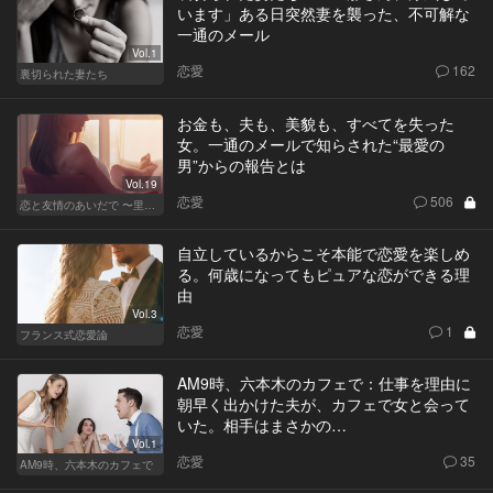
います」ある日突然妻を襲った、不可解な
一通のメール
Vol.1
恋愛
162
裏切られた妻たち
お金も、夫も、美貌も、すべてを失った
女。一通のメールで知らされた“最愛の
男”からの報告とは
Vol.19
恋愛
506
恋と友情のあいだで 〜里奈 Ver.〜
自立しているからこそ本能で恋愛を楽しめ
る。何歳になってもピュアな恋ができる理
由
Vol.3
恋愛
1
フランス式恋愛論
AM9時、六本木のカフェで：仕事を理由に
朝早く出かけた夫が、カフェで女と会って
いた。相手はまさかの…
Vol.1
恋愛
35
AM9時、六本木のカフェで