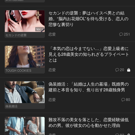
セカンドの逆襲：夢はハイスペ男との結
婚。“脳内お花畑OL”を待ち受ける、恋人の
悲惨な裏切り
Vol.1
恋愛
251
セカンドの逆襲
「本気の恋は今までない…」恋愛上級者に
見える28歳美女の知られざるプライベート
とは
Vol.7
恋愛
20
TOUGH COOKIES
偽装婚活：「結婚は人生の墓場」既婚男の
建前と本音を知り、焦り出す28歳独身男
恋愛
80
Vol.1
偽装婚活
難攻不落の美女を落とした、恋愛経験値低
めの男。彼が彼女の心を動かせた理由
恋愛
82