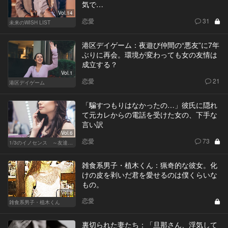
気で…
Vol.14
恋愛
31
未来のWISH LIST
港区デイゲーム：夜遊び仲間の“悪友”に7年
ぶりに再会。環境が変わっても女の友情は
成立する？
Vol.1
恋愛
21
港区デイゲーム
「騙すつもりはなかったの…」彼氏に隠れ
て元カレからの電話を受けた女の、下手な
言い訳
Vol.6
恋愛
73
1/3のイノセンス ～友達の恋人～
雑食系男子・植木くん：猟奇的な彼女。化
けの皮を剥いだ君を愛せるのは僕くらいな
もの。
Vol.8
恋愛
雑食系男子・植木くん
裏切られた妻たち：「旦那さん、浮気して