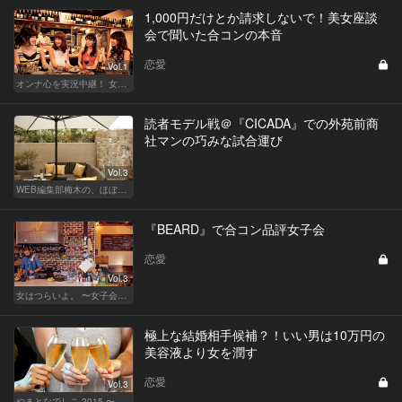
1,000円だけとか請求しないで！美女座談
会で聞いた合コンの本音
恋愛
Vol.1
オンナ心を実況中継！ 女性が嬉しい合コンの法則 & 使える合コン酒場
読者モデル戦＠『CICADA』での外苑前商
社マンの巧みな試合運び
Vol.3
WEB編集部梅木の、ほぼノンフィクション合コン実況中継
『BEARD』で合コン品評女子会
恋愛
Vol.3
女はつらいよ。 〜女子会は、甘くて苦い〜
極上な結婚相手候補？！いい男は10万円の
美容液より女を潤す
恋愛
Vol.3
やまとなでしこ 2015 〜極上の結婚〜