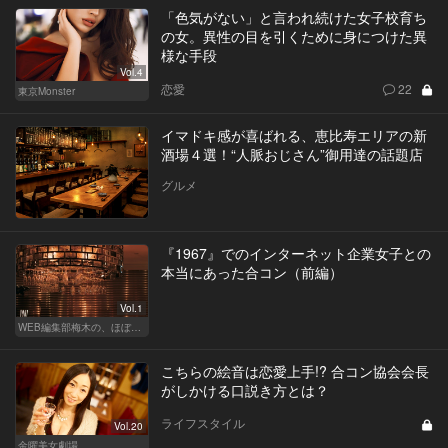
「色気がない」と言われ続けた女子校育ち
の女。異性の目を引くために身につけた異
様な手段
Vol.4
恋愛
22
東京Monster
イマドキ感が喜ばれる、恵比寿エリアの新
酒場４選！“人脈おじさん”御用達の話題店
グルメ
『1967』でのインターネット企業女子との
本当にあった合コン（前編）
Vol.1
WEB編集部梅木の、ほぼノンフィクション合コン実況中継
こちらの絵音は恋愛上手!? 合コン協会会長
がしかける口説き方とは？
ライフスタイル
Vol.20
金曜美女劇場