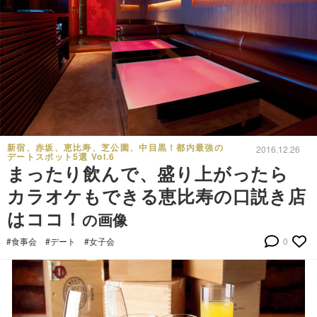
新宿、赤坂、恵比寿、芝公園、中目黒！都内最強の
2016.12.26
デートスポット5選 Vol.6
まったり飲んで、盛り上がったら
カラオケもできる恵比寿の口説き店
はココ！
の画像
#食事会
#デート
#女子会
0