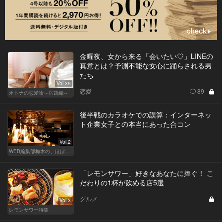
金曜夜、女から来る「会いたい♡」LINEの
真意とは？予測不能な女心に踊らされる男
たち
Vol.39
恋愛
89
オトナの恋愛論～宿題編～
後半戦のカラオケでの誤算：インターネッ
ト企業女子との本当にあった合コン
Vol.2
WEB編集部梅木の、ほぼノンフィクション合コン実況中継
「レモンサワー」好きなあなたに捧ぐ！ こ
だわりの1杯が飲める店5選
グルメ
Vol.3
レモンサワー特集