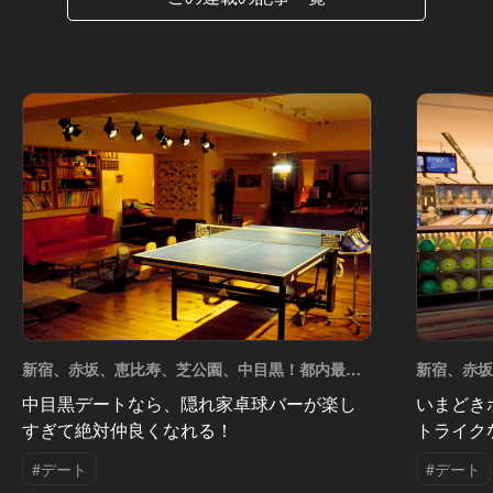
新宿、赤坂、恵比寿、芝公園、中目黒！都内最強
新宿、赤
のデートスポット5選 Vol.5
のデートスポ
中目黒デートなら、隠れ家卓球バーが楽し
いまどき
すぎて絶対仲良くなれる！
トライク
#デート
#デート