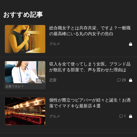
おすすめ記事
総合職女子とは共存共栄、ですよ？一般職
の最高峰にいる丸の内女子の告白
グルメ
収入を全て使ってしまう女医。ブランド品
が散乱する部屋で、声を震わせた理由は
恋愛
29
Vol.4
必要ですか？
個性が際立つビアバーが続々と誕生！お洒
落でイマドキな最新店４選
グルメ
1