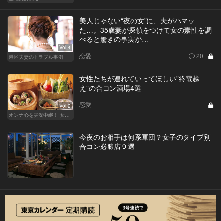
美人じゃない“夜の女”に、夫がハマッ
た…。35歳妻が探偵をつけて女の素性を調
べると驚きの事実が…
Vol.4
恋愛
20
港区夫妻のトラブル事例
女性たちが連れていってほしい”終電越
え”の合コン酒場4選
恋愛
Vol.2
オンナ心を実況中継！ 女性が嬉しい合コンの法則 & 使える合コン酒場
今夜のお相手は何系軍団？女子のタイプ別
合コン必勝店９選