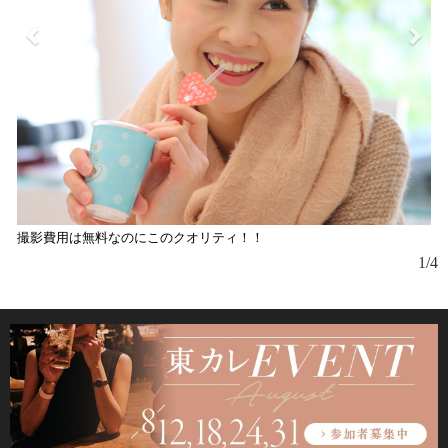
撮影費用は無料なのにこのクオリティ！！
小
て
1/4