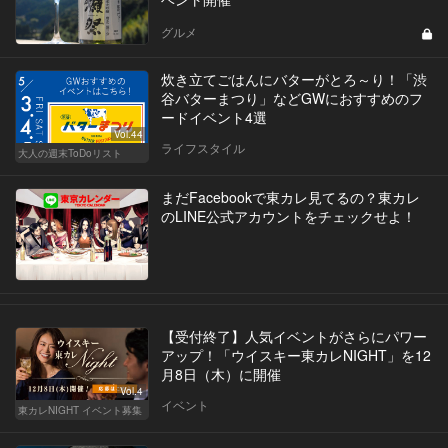
グルメ
炊き立てごはんにバターがとろ～り！「渋
谷バターまつり」などGWにおすすめのフ
ードイベント4選
Vol.44
ライフスタイル
大人の週末ToDoリスト
まだFacebookで東カレ見てるの？東カレ
のLINE公式アカウントをチェックせよ！
【受付終了】人気イベントがさらにパワー
アップ！「ウイスキー東カレNIGHT」を12
月8日（木）に開催
Vol.4
イベント
東カレNIGHT イベント募集