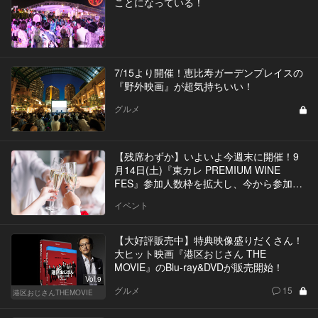
ことになっている！
7/15より開催！恵比寿ガーデンプレイスの
『野外映画』が超気持ちいい！
グルメ
【残席わずか】いよいよ今週末に開催！9
月14日(土)『東カレ PREMIUM WINE
FES』参加人数枠を拡大し、今から参加が
可能に！
イベント
【大好評販売中】特典映像盛りだくさん！
大ヒット映画『港区おじさん THE
MOVIE』のBlu-ray&DVDが販売開始！
Vol.9
グルメ
15
港区おじさんTHEMOVIE