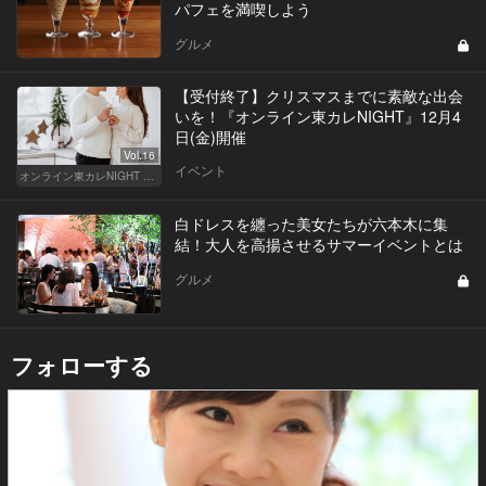
パフェを満喫しよう
グルメ
【受付終了】クリスマスまでに素敵な出会
いを！『オンライン東カレNIGHT』12月4
日(金)開催
Vol.16
イベント
オンライン東カレNIGHT イベント募集
白ドレスを纏った美女たちが六本木に集
結！大人を高揚させるサマーイベントとは
グルメ
フォローする