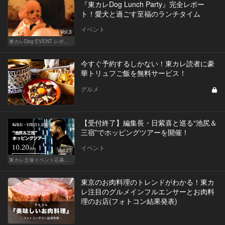
『東カレDog Lunch Party』完全レポー
ト！愛犬と過ごす至福のランチタイム
イベント
Vol.3
東カレDog EVENT レポート
今すぐ予約するしかない！東カレ読者に豪
華トリュフご飯を無料サービス！
グルメ
【受付終了】編集長・日紫喜と巡る“池尻＆
三宿”でホッピングツアーを開催！
イベント
Vol.27
東カレ主催イベント応募詳細記事一覧
東京のお肉料理のトレンドがわかる！東カ
レ注目のグルメインフルエンサーとお肉料
理のお店(フォトコン結果発表)