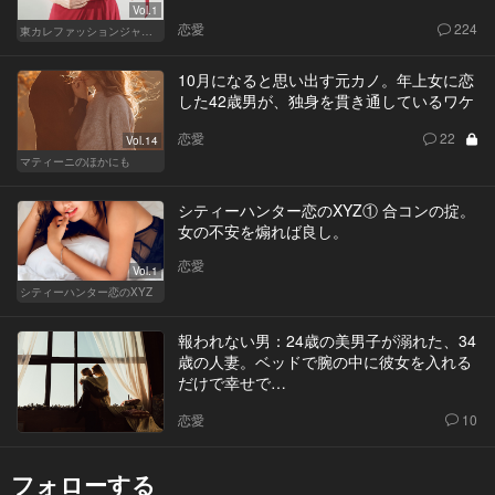
Vol.1
恋愛
224
東カレファッションジャーナル
10月になると思い出す元カノ。年上女に恋
した42歳男が、独身を貫き通しているワケ
恋愛
22
Vol.14
マティーニのほかにも
シティーハンター恋のXYZ① 合コンの掟。
女の不安を煽れば良し。
恋愛
Vol.1
シティーハンター恋のXYZ
報われない男：24歳の美男子が溺れた、34
歳の人妻。ベッドで腕の中に彼女を入れる
だけで幸せで…
恋愛
10
フォローする