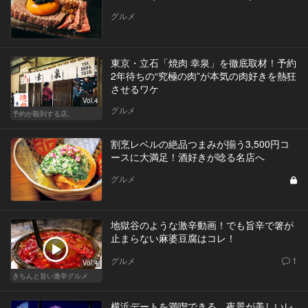
グルメ
東京・立石「焼肉 幸泉」を徹底取材！予約
2年待ちの“究極の肉”が本気の肉好きを熱狂
させるワケ
Vol.4
グルメ
予約が殺到する店。
割烹レベルの絶品つまみが揃う3,500円コ
ースに大満足！酒好きが唸る名店へ
グルメ
地獄谷のような激辛動画！でも旨辛で箸が
止まらない麻婆豆腐はコレ！
グルメ
1
Vol.4
きちんと旨い激辛グルメ
横浜デートを満喫できる、夜景が美しいレ