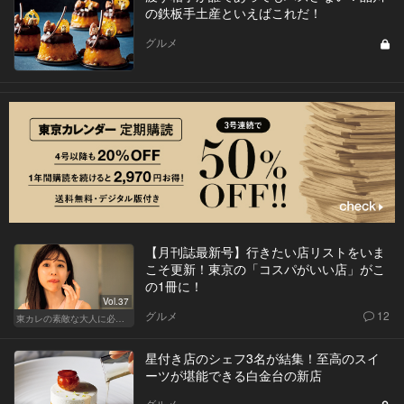
の鉄板手土産といえばこれだ！
グルメ
【月刊誌最新号】行きたい店リストをいま
こそ更新！東京の「コスパがいい店」がこ
の1冊に！
Vol.37
グルメ
12
東カレの素敵な大人に必要なこと
星付き店のシェフ3名が結集！至高のスイ
ーツが堪能できる白金台の新店
グルメ