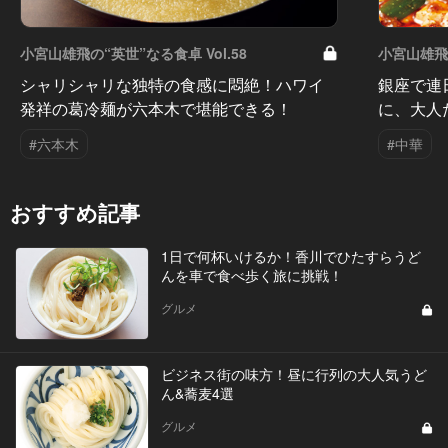
小宮山雄飛の“英世”なる食卓 Vol.58
小宮山雄飛の
シャリシャリな独特の食感に悶絶！ハワイ
銀座で連
発祥の葛冷麺が六本木で堪能できる！
に、大人
#六本木
#中華
おすすめ記事
1日で何杯いけるか！香川でひたすらうど
んを車で食べ歩く旅に挑戦！
グルメ
ビジネス街の味方！昼に行列の大人気うど
ん&蕎麦4選
グルメ