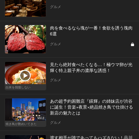
グルメ
肉を食べるなら塊が一番！食欲を誘う塊肉
6選
グルメ
見たら絶対食べたくなる…！極ウマ卵が光
輝く特上親子丼の濃厚な誘惑！
グルメ
Vol.1
白米を我慢しない
あの超予約困難店『鍈輝』の姉妹店が渋谷
に誕生！音楽×夜景×絶品焼き鳥で仕掛ける
新店の魅力とは
Vol.2
グルメ
焼き鳥が艶めいてきた
渡す相手が誰であってもハズさない！品川