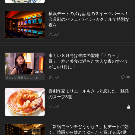
横浜デートの〆は話題のスイーツバーへ！
会員制のパフェ×ワイン×カクテルで特別な
夜を
グルメ
東カレ８月号は未踏の聖地「四谷三丁
目」！粋と美食に満ちた大人な夜のすべて
がこの1冊に！
Vol.75
グルメ
30
東カレの素敵な大人に必要なこと
喜劇作家モリエールもきっと恋した、魅惑
のスープ3選
グルメ
「新宿でランチどうかな？」初デートに効
く、喧騒から離れてゆったり寛げる店4選