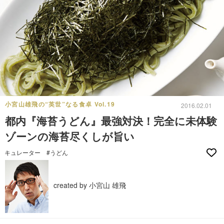
小宮山雄飛の“英世”なる食卓 Vol.19
2016.02.01
都内『海苔うどん』最強対決！完全に未体験
ゾーンの海苔尽くしが旨い
キュレーター
#うどん
created by 小宮山 雄飛