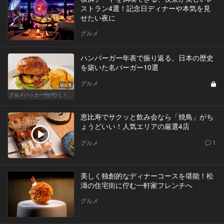
ストラン4選！記念日ディナーや本気を見
せたい夜に
グルメ
ハンバーガー年表で振り返る、日本の歴史
を築いた名バーガー10選
グルメ
Vol.5
グルメハッカーHが行く！
恵比寿でサクッと飲み会なら「焼鳥」がち
ょうどいい！人気エリアの厳選4店
グルメ
1
美しく独創的なディナーコースを堪能！松
濤の住宅街に佇む一軒家フレンチへ
グルメ