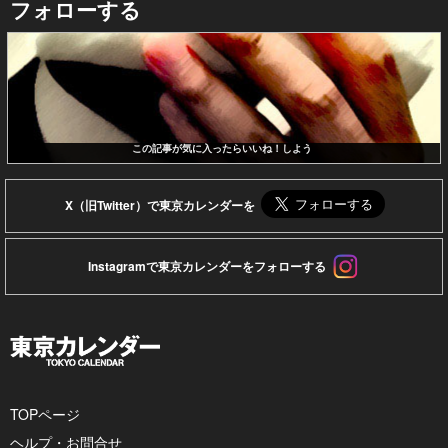
フォローする
この記事が気に入ったらいいね！しよう
X（旧Twitter）で東京カレンダーを
Instagramで東京カレンダーをフォローする
TOPページ
ヘルプ・お問合せ