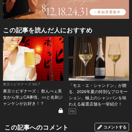
この記事を読んだ人におすすめ
東京☆ビギナーズ Vol.7
「モエ・エ・シャンドン」が贈
東京☆ビギナーズ： 飲んべぇ美
る、2026年夏の特別なプロモー
女から学ぶCA事情。○○と名刺ジ
ション。極上のシャンパンを味
ャンケンがお好き！？
わえる厳選店舗を一挙紹介！
PR
この記事へのコメント
コメントする