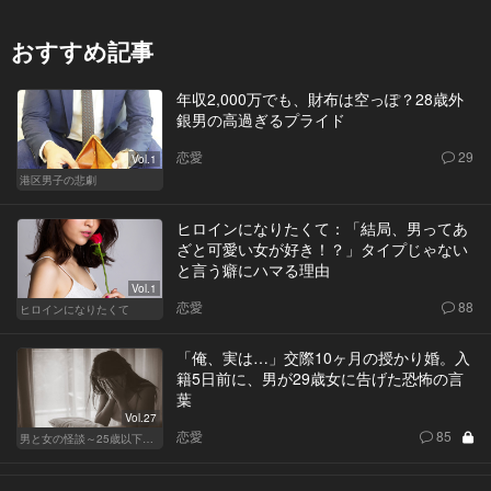
おすすめ記事
年収2,000万でも、財布は空っぽ？28歳外
銀男の高過ぎるプライド
恋愛
29
Vol.1
港区男子の悲劇
ヒロインになりたくて：「結局、男ってあ
ざと可愛い女が好き！？」タイプじゃない
と言う癖にハマる理由
Vol.1
恋愛
88
ヒロインになりたくて
「俺、実は…」交際10ヶ月の授かり婚。入
籍5日前に、男が29歳女に告げた恐怖の言
葉
Vol.27
恋愛
85
男と女の怪談～25歳以下閲覧禁止～