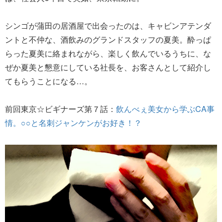
シンゴが蒲田の居酒屋で出会ったのは、キャビンアテンダ
ントと不仲な、酒飲みのグランドスタッフの夏美。酔っぱ
らった夏美に絡まれながら、楽しく飲んでいるうちに、な
ぜか夏美と懇意にしている社長を、お客さんとして紹介し
てもらうことになる…。
前回東京☆ビギナーズ第７話：
飲んべぇ美女から学ぶCA事
情。○○と名刺ジャンケンがお好き！？