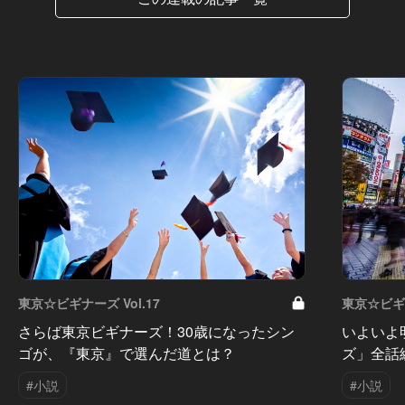
東京☆ビギナーズ Vol.17
東京☆ビギナ
さらば東京ビギナーズ！30歳になったシン
いよいよ
ゴが、『東京』で選んだ道とは？
ズ」全話
#小説
#小説