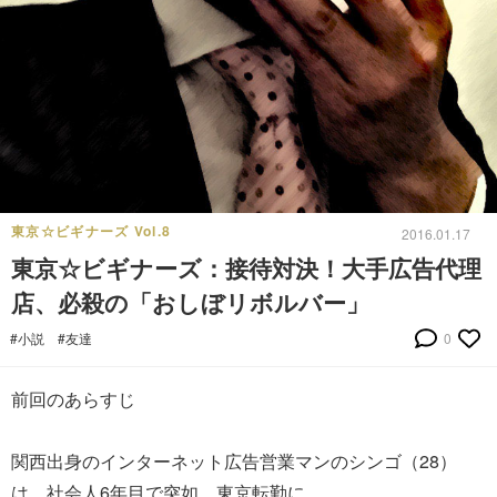
東京☆ビギナーズ Vol.8
2016.01.17
東京☆ビギナーズ：接待対決！大手広告代理
店、必殺の「おしぼリボルバー」
#小説
#友達
0
前回のあらすじ
関西出身のインターネット広告営業マンのシンゴ（28）
は、社会人6年目で突如、東京転勤に。