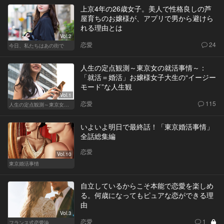
上京4年の26歳女子。美人で性格良しの芦
屋育ちのお嬢様が、アプリで男から避けら
れる理由とは
Vol.2
恋愛
24
今日、私たちはあの街で
人生の定点観測～東京女の就活事情～：
「就活＝婚活」お嬢様女子大生の“イージー
モード”な人生観
Vol.1
恋愛
115
人生の定点観測～東京女の就活事情～
いよいよ明日で最終話！「東京婚活事情」
全話総集編
恋愛
Vol.10
東京婚活事情
自立しているからこそ本能で恋愛を楽しめ
る。何歳になってもピュアな恋ができる理
由
Vol.3
恋愛
1
フランス式恋愛論