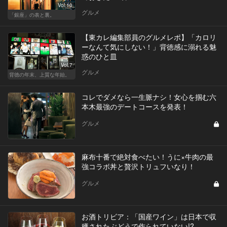
Vol.10
グルメ
「銀座」の表と裏。
【東カレ編集部員のグルメレポ】「カロリ
ーなんて気にしない！」背徳感に溺れる魅
惑のひと皿
Vol.7
グルメ
背徳の年末、上質な年始。
コレでダメなら一生脈ナシ！女心を掴む六
本木最強のデートコースを発表！
グルメ
麻布十番で絶対食べたい！うに×牛肉の最
強コラボ丼と贅沢トリュフいなり！
グルメ
お酒トリビア：「国産ワイン」は日本で収
穫されたぶどうで作られていない!?