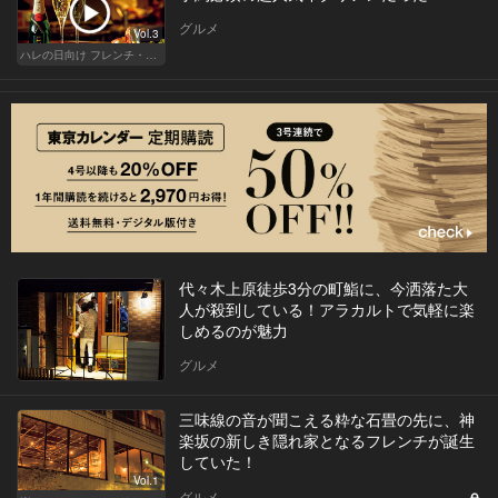
グルメ
Vol.3
ハレの日向け フレンチ・高級店
代々木上原徒歩3分の町鮨に、今洒落た大
人が殺到している！アラカルトで気軽に楽
しめるのが魅力
グルメ
三味線の音が聞こえる粋な石畳の先に、神
楽坂の新しき隠れ家となるフレンチが誕生
していた！
Vol.1
グルメ