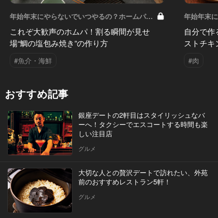
年始年末にやらないでいつやるの？ホームパー
年始年末
ティごちそうレシピ Vol.5
ティごちそう
これぞ大歓声のホムパ！割る瞬間が見せ
自分で作
場“鯛の塩包み焼き”の作り方
ストチキ
#魚介・海鮮
#肉
おすすめ記事
銀座デートの2軒目はスタイリッシュなバ
ーへ！タクシーでエスコートする時間も楽
しい注目店
グルメ
大切な人との贅沢デートで訪れたい、外苑
前のおすすめレストラン5軒！
グルメ