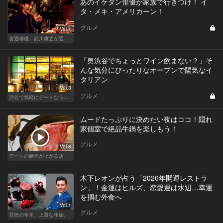
あのイケダン俳優が家族で行きつけ！ イ
タ・メキ・アメリカーン！
グルメ
Vol.1
食通俳優、前川康之が通うカジュアルレストラン
「奥渋谷でちょっとワイン飲まない？」そ
んな気分にぴったりなオープンで陽気なイ
タリアン
Vol.3
グルメ
渋谷で気軽にデートならここ！ディナーにおすすめのセンスが良い人気店
ムードたっぷりに決めたい夜はココ！隠れ
家個室で絶品牛鍋を楽しもう！
グルメ
Vol.8
デートの勝率が上がる店
木下レオンが占う「2026年開運レストラ
ン」！金運はヒルズ、恋愛運は水辺…幸運
を掴む外食へ
Vol.1
グルメ
背徳の年末、上質な年始。