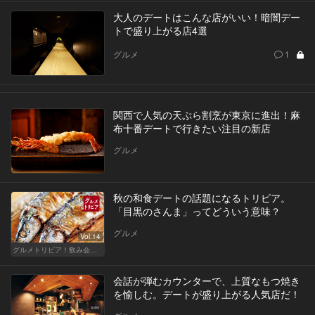
大人のデートはこんな店がいい！暗闇デー
トで盛り上がる店4選
グルメ
1
関西で人気の天ぷら割烹が東京に進出！麻
布十番デートで行きたい注目の新店
グルメ
秋の和食デートの話題になるトリビア。
「目黒のさんま」ってどういう意味？
グルメ
Vol.14
グルメトリビア！飲み会やデートで会話のネタになるQ＆A
会話が弾むカウンターで、上質なもつ焼き
を愉しむ。デートが盛り上がる人気店だ！