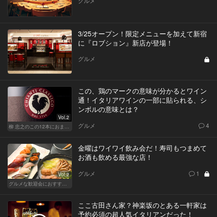
グルメ
3/25オープン！限定メニューを加えて新宿
に『ロブション』新店が登場！
グルメ
この、鶏のマークの意味が分かるとワイン
通！イタリアワインの一部に貼られる、シ
ンボルの意味とは？
Vol.2
グルメ
4
柳 忠之のこの12本におまかせ
金曜はワイワイ飲み会だ！寿司もつまめて
お酒も飲める最強な店！
グルメ
1
Vol.2
グルメな歓迎会におすすめな東京の人気店
ここ古田さん家？神楽坂のとある一軒家は
予約必須の超人気イタリアンだった！