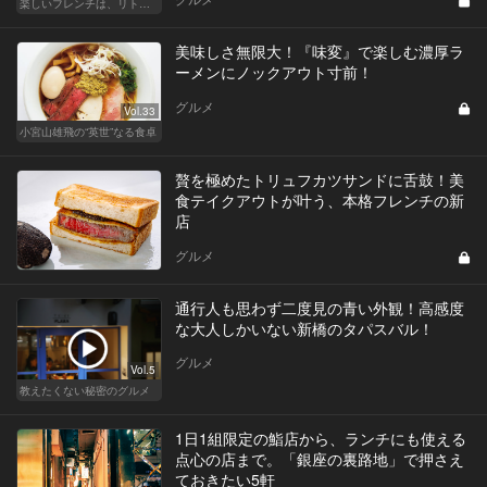
楽しいフレンチは、リトルパリ・神楽坂で
美味しさ無限大！『味変』で楽しむ濃厚ラ
ーメンにノックアウト寸前！
グルメ
Vol.33
小宮山雄飛の“英世”なる食卓
贅を極めたトリュフカツサンドに舌鼓！美
食テイクアウトが叶う、本格フレンチの新
店
グルメ
通行人も思わず二度見の青い外観！高感度
な大人しかいない新橋のタパスバル！
グルメ
Vol.5
教えたくない秘密のグルメ
1日1組限定の鮨店から、ランチにも使える
点心の店まで。「銀座の裏路地」で押さえ
ておきたい5軒