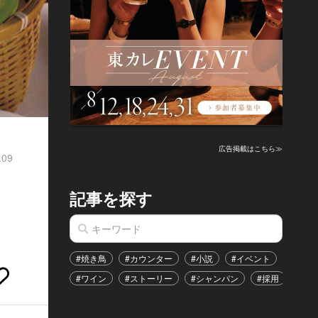
広告掲載はこちら≫
.09
記事を探す
#焼き鳥
#カウンター
#小説
#イベント
#港区
#ワイン
#ストーリー
#シャンパン
#採用
#恋