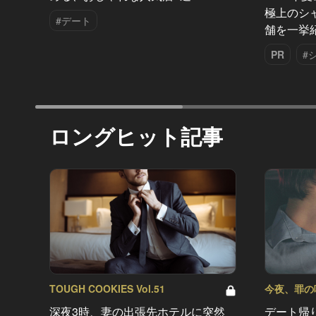
極上のシ
#デート
舗を一挙
PR
#
ロングヒット記事
TOUGH COOKIES Vol.51
今夜、罪の味を
深夜3時、妻の出張先ホテルに突然
デート帰