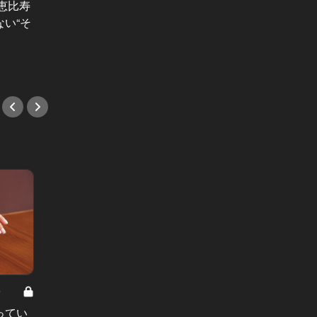
「また来ようね」と彼女が喜ぶ個室
恵比寿
海外で
デート！プチ贅沢なディナーが楽し
い“そ
ーキが
める鉄板焼き店
中はし
#デート
#新店
8
男と女の答えあわせ【A】 Vol.308
ってい
結婚願望ゼロだった27歳男性が、交