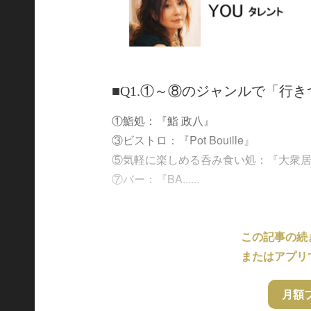
■Q1.①～⑧のジャンルで「行
①鮨処：『鮨 政八』
③ビストロ：『Pot Bouille』
⑤気軽に楽しめる呑み食い処：『大衆居
⑦バー：『BA......
この記事の続
またはアプリ
月額