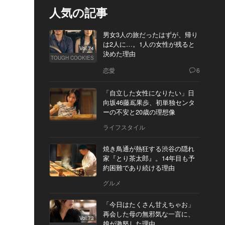
人気の記事
男女3人の旅だったはずが、帰り
は2人に…。1人の女性が残ると
Vol.74
決めた理由
TOUGH COOKIES
恋愛
6
「自立した女性になりたい」日
向坂46藤嶌果歩、初単独センタ
ーの不安と20歳の理想像
ライフスタイル
焼き鳥通が熱狂する渋谷の隠れ
家『とり茶太郎』。14年目も予
約困難であり続ける理由
グルメ
「今日はたくさん甘えちゃお」
再会した母の無邪気な一言に、
Vol.73
娘が激怒した理由