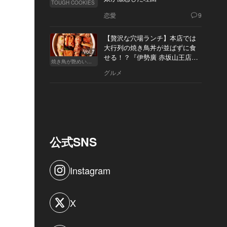
TOUGH COOKIES
恋愛
9
【贅沢な穴場ランチ】本店では
大行列の焼き鳥丼が並ばずに食
Vol.7
せる！？『伊勢廣 赤坂山王店』
焼き鳥が艶めいてきた
へ
グルメ
公式SNS
Instagram
X