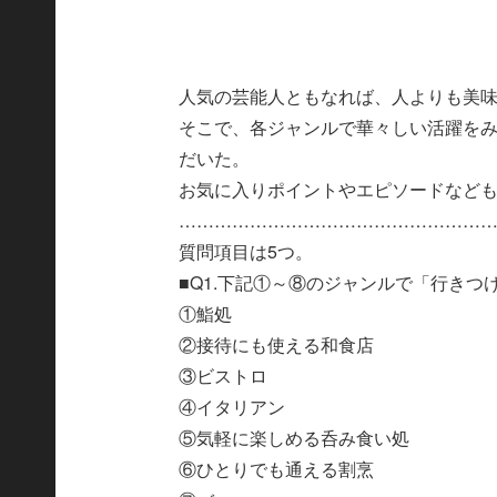
人気の芸能人ともなれば、人よりも美
そこで、各ジャンルで華々しい活躍をみ
だいた。
お気に入りポイントやエピソードなど
……………………………………………
質問項目は5つ。
■Q1.下記①～⑧のジャンルで「行きつ
①鮨処
②接待にも使える和食店
③ビストロ
④イタリアン
⑤気軽に楽しめる呑み食い処
⑥ひとりでも通える割烹