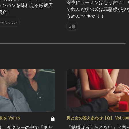
深夜にラーメンはもう古い！ 
ャンパンを味わえる厳選店
で飲んだ後の〆は罪悪感が少な
紹介！
うめん”でキマリ！
シャンパン
#麺
 Vol.15
男と女の答えあわせ【Q】 Vol.30
り、タクシーの中で「まだ
「結婚は考えられない」と言