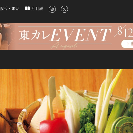
新のグルメ、洗練されたライフスタイル情報
恋活・婚活
月刊誌