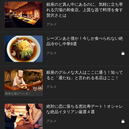
銀座のど真ん中にあるのに、気軽に立ち寄
れる穴場の和食店。上質な器で料理を食す
贅沢さとは
グルメ
シーズンあと僅か！今しか食べられない絶
品冷やし中華9選
グルメ
銀座のグルメな大人はここに通う！知って
ると「通だね」と言われる名店はここ！
グルメ
Vol.13
銀座を遊びつくせ！
絶対に恋に落ちる恵比寿デート！オシャレ
な絶品イタリアン厳選４選
グルメ