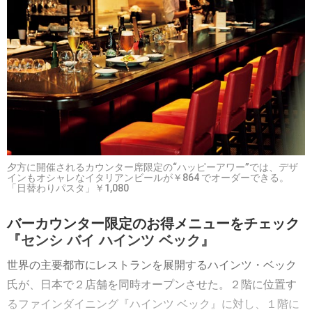
夕方に開催されるカウンター席限定の“ハッピーアワー”では、デザ
インもオシャレなイタリアンビールが￥864 でオーダーできる。
「日替わりパスタ」￥1,080
バーカウンター限定のお得メニューをチェック
『センシ バイ ハインツ ベック』
世界の主要都市にレストランを展開するハインツ・ベック
氏が、日本で２店舗を同時オープンさせた。２階に位置す
るファインダイニング『ハインツ ベック』に対し、１階に