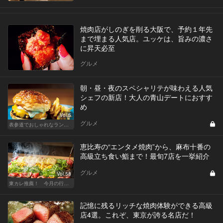
焼肉店がしのぎを削る大阪で、予約１年先
まで埋まる人気店。ユッケは、旨みの濃さ
に昇天必至
グルメ
朝・昼・夜のスペシャリテが味わえる人気
シェフの新店！大人の青山デートにおすす
め
Vol.5
グルメ
表参道でおしゃれなランチ女子会
恵比寿の“エンタメ焼肉”から、麻布十番の
高級立ち食い鮨まで！最旬7店を一挙紹介
グルメ
Vol.58
東カレ推薦！ 今月の行くべき店
記憶に残るリッチな焼肉体験ができる高級
店4選。これぞ、東京が誇る名店だ！