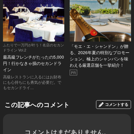
ふたりで一万円が叶う！名店のセカン
「モエ・エ・シャンドン」が贈
ドライン Vol.2
る、2026年夏の特別なプロモー
最高級フレンチがたったの5,000
ション。極上のシャンパンを味
円！行かなきゃ損のセカンドラ
わえる厳選店舗を一挙紹介！
イン
PR
高級レストランに入るにはお財布
にも心持ちにも勇気が必要だ。で
もセカンドライ...
この記事へのコメント
コメントする
コメントはまだありません。