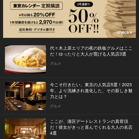
代々木上原エリアの夜の鉄板グルメはここ
だ！ゆったりと大人が寛げる人気店3選
グルメ
今こそ行きたい、東京の人気店5選！2023
年、より洗練され進化した、その新しき魅
力とは？
グルメ
ここが、港区デートレストランの真骨頂
だ！彼女がきっと喜んでくれる大人の名店
4選