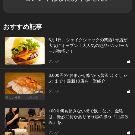
おすすめ記事
6月1日、シェイクシャックの関西1号店が
大阪にオープン！大人気の絶品ハンバーガ
ーが勢揃い！
グルメ
8,000円の“おまかせ鮨”から贅沢"ふぐしゃ
ぶ"まで！最新10店を一挙紹介
グルメ
Vol.56
東カレ推薦！ 今月の行くべき店
100％何も起きない街で飲まない。金曜
は、微妙に何かありそう感の漂う『目黒飲
み』を。
グルメ