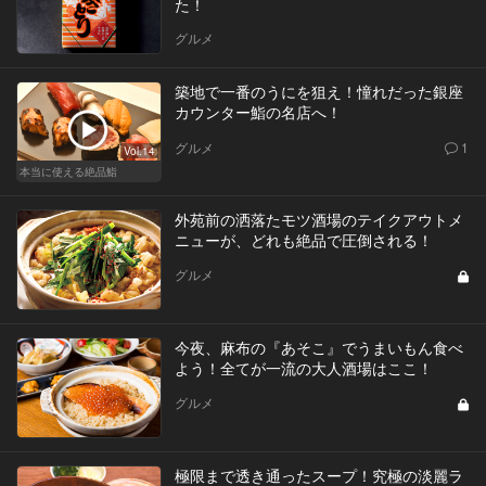
た！
グルメ
築地で一番のうにを狙え！憧れだった銀座
カウンター鮨の名店へ！
グルメ
1
Vol.14
本当に使える絶品鮨
外苑前の洒落たモツ酒場のテイクアウトメ
ニューが、どれも絶品で圧倒される！
グルメ
今夜、麻布の『あそこ』でうまいもん食べ
よう！全てが一流の大人酒場はここ！
グルメ
極限まで透き通ったスープ！究極の淡麗ラ