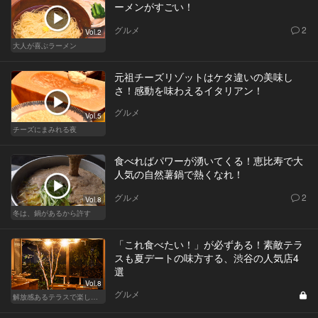
ーメンがすごい！
グルメ
2
Vol.2
大人が喜ぶラーメン
元祖チーズリゾットはケタ違いの美味し
さ！感動を味わえるイタリアン！
グルメ
Vol.5
チーズにまみれる夜
食べればパワーが湧いてくる！恵比寿で大
人気の自然薯鍋で熱くなれ！
グルメ
2
Vol.8
冬は、鍋があるから許す
「これ食べたい！」が必ずある！素敵テラ
スも夏デートの味方する、渋谷の人気店4
選
Vol.8
グルメ
解放感あるテラスで楽しく飲める東京の人気店