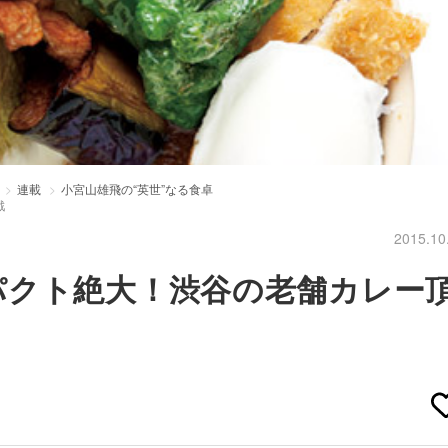
連載
小宮山雄飛の“英世”なる食卓
戦
2015.10
パクト絶大！渋谷の老舗カレー