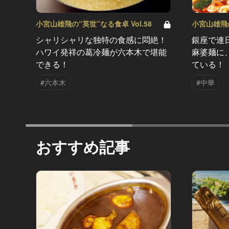
小宮山雄飛の“英世”なる食卓 Vol.58
小宮山雄飛の
シャリシャリな独特の食感に悶絶！
銀座で連
ハワイ発祥の葛冷麺が六本木で堪能
麻婆麺に
できる！
ている！
#六本木
#中華
おすすめ記事