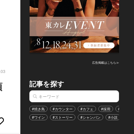
広告掲載はこちら≫
.03
記事を探す
頂
#焼き鳥
#カウンター
#カフェ
#採用
#恋愛
#ワイン
#ストーリー
#シャンパン
#小説
#イ