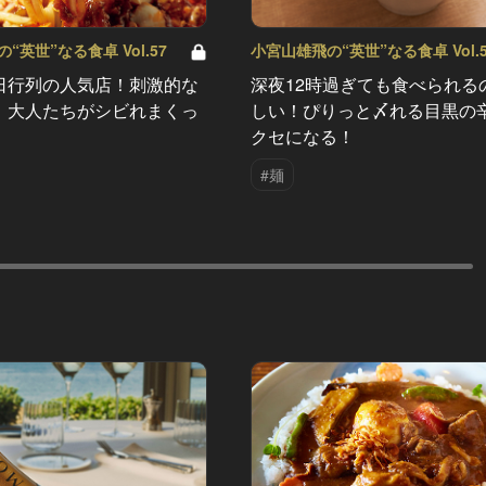
“英世”なる食卓 Vol.57
小宮山雄飛の“英世”なる食卓 Vol.5
日行列の人気店！刺激的な
深夜12時過ぎても食べられる
、大人たちがシビれまくっ
しい！ぴりっと〆れる目黒の
クセになる！
#麺