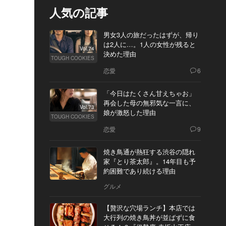
人気の記事
男女3人の旅だったはずが、帰り
は2人に…。1人の女性が残ると
Vol.74
決めた理由
TOUGH COOKIES
恋愛
6
「今日はたくさん甘えちゃお」
再会した母の無邪気な一言に、
Vol.73
娘が激怒した理由
TOUGH COOKIES
恋愛
9
焼き鳥通が熱狂する渋谷の隠れ
家『とり茶太郎』。14年目も予
約困難であり続ける理由
グルメ
【贅沢な穴場ランチ】本店では
大行列の焼き鳥丼が並ばずに食