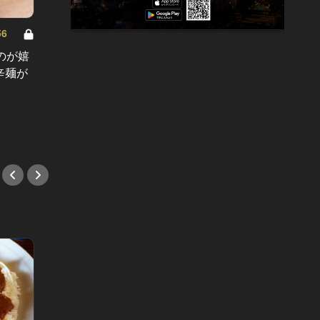
6
小宮山雄飛の“英世”なる食卓 Vol.55
小宮山雄飛
のが嬉
かぶりついた時の肉汁が凄い！モチ
15年
辛麺が
モチ皮に餡ぎっしりのボリューム餃
絡みま
子が旨すぎた！
にぎり
#ランチ
#手土