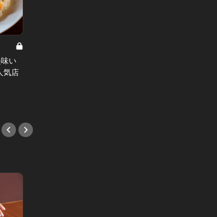
Editor'
最高級
しみな
美味い
名物カレー6選！旨いカレーが食べ
の特別
人気店
たいなら、実はバーが良いんです。
#焼肉
#カレー