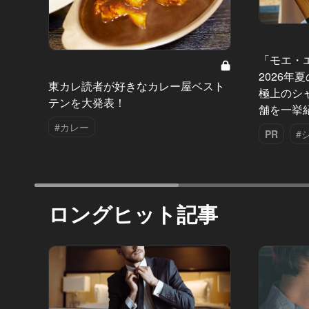
「モエ・
2026年
東カレ読者が好きなカレー屋ベスト
極上のシ
テンを大発表！
舗を一挙
#カレー
PR
#
ロングヒット記事