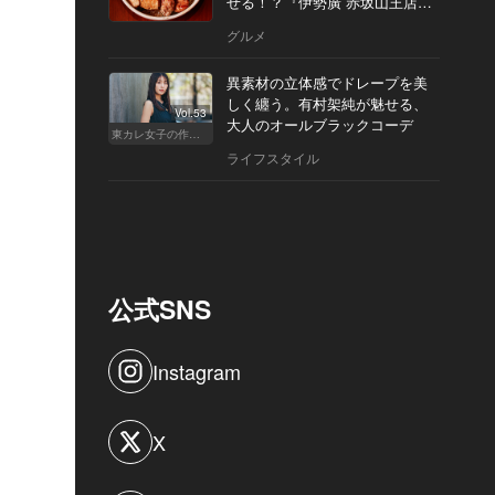
せる！？『伊勢廣 赤坂山王店』
へ
グルメ
異素材の立体感でドレープを美
しく纏う。有村架純が魅せる、
Vol.53
大人のオールブラックコーデ
東カレ女子の作り方
ライフスタイル
公式SNS
Instagram
X