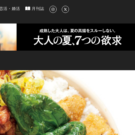
新のグルメ、洗練されたライフスタイル情報
恋活・婚活
月刊誌