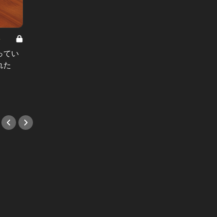
8
男と女の答えあわせ【A】 Vol.308
ってい
結婚願望ゼロだった27歳男性が、交
れた
際2年で突然プロポーズ。彼の心が
変わった“理由”とは
#小説