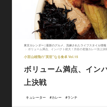
東京カレンダー | 最新のグルメ、洗練されたライフスタイル情報
ボリューム満点、インパクト絶大！渋谷の老舗カレー頂上決
小宮山雄飛の“英世”なる食卓 Vol.15
ボリューム満点、イン
上決戦
キュレーター
#カレー
#ランチ