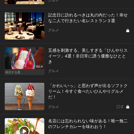
記念日に訪れるべきは丸の内だった！幸せ
な二人で行きたい名レストラン３選
グルメ
五感を刺激する、美しすぎる「ひんやりス
イーツ」4選！非日常に誘う優雅なひとと
き
Vol.4
グルメ
納涼する夏。
「かわいいっ」と思わず声が出るソフトク
リーム！今すぐ食べたいひんやりグルメ
だ！
グルメ
2
名店には忘れられない味がある！唯一無二
のフレンチカレーを味わおう！