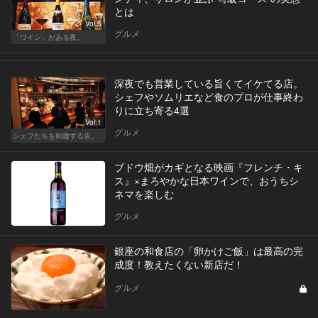
とは
Vol.5
グルメ
「ワイン」がある夜。
深夜でも営業している旨くてイケてる店。
シェフやソムリエなど食のプロが仕事終わ
りに立ち寄る4選
Vol.1
グルメ
シェフたちを刺激する店。
ブドウ畑がカギとなる映画『フレンチ・キ
ス』×まろやかな日本ワインで、おうちシ
ネマを楽しむ
グルメ
銀座の和食店の「卵かけご飯」は最高の完
成度！教えたくない新店だ！
グルメ