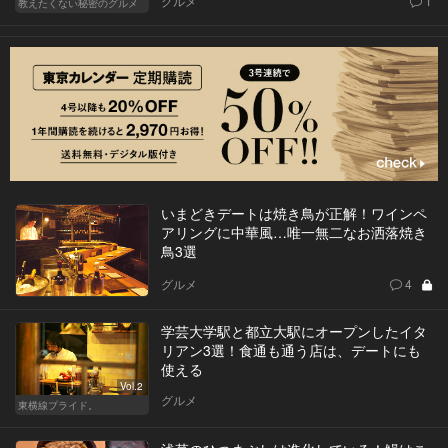
グルメ
1
教えたくない秘密のグルメ
いまどきデートは焼き鳥が正解！ワインペ
アリングに中華風…唯一無二なお洒落焼き
鳥3選
グルメ
4
学芸大学駅と都立大駅にオープンしたイタ
リアン3選！食通も通う店は、デートにも
使える
Vol.2
グルメ
東横線プライド。