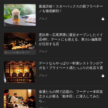
最速詳細！スターバックスの新フラペチー
ノを徹底解剖！
グルメ
恵比寿～広尾界隈に最近オープンしたイイ
店4軒。デートにも使える、東カレ編集部
が注目する店
Vol.7
グルメ
達人たちの夜の“街ブラ”
デートならやっぱり一軒家レストランがア
ガる！プライベート感たっぷりの名店５選
グルメ
食通たちの間で話題の、フーディー本田直
之さんが握る「鮨本田」に潜入してみた
ら…
グルメ