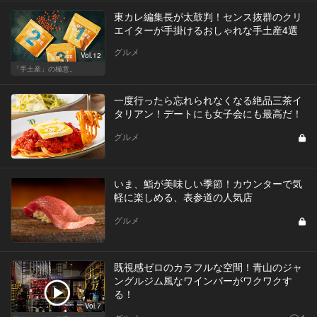
東カレ編集長が太鼓判！センス抜群のクリ
エイターが手掛けるおしゃれな手土産4選
グルメ
Vol.12
「手土産」の極意。
一度行ったら忘れられなくなる絶品三茶イ
タリアン！デートにも女子会にも最高だ！
グルメ
いま、鮨が美味しい季節！カウンターで気
軽に楽しめる、表参道の人気店
グルメ
既視感ゼロのカラフルな空間！青山のジャ
ングルジム風なワインバーがワクワクす
る！
Vol.7