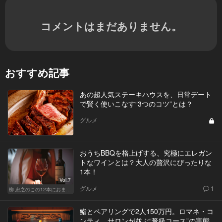
コメントはまだありません。
おすすめ記事
あの超人気ステーキハウスを、日常デート
で賢く使いこなす“3つのコツ”とは？
グルメ
おうちBBQを格上げする、究極にエレガン
トなワインとは？大人の贅沢にぴったりな
1本！
Vol.7
グルメ
1
柳 忠之のこの12本におまかせ
鮨とペアリングで2人150万円。ロマネ・コ
ンティ、サロンが並ぶ“弩級コース”の実態