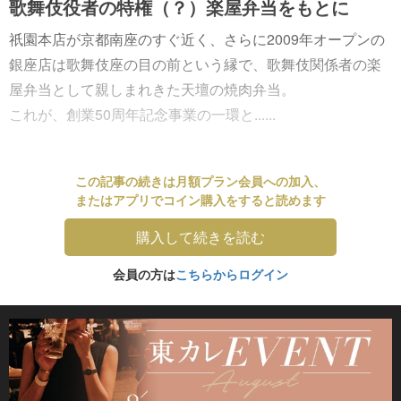
歌舞伎役者の特権（？）楽屋弁当をもとに
祇園本店が京都南座のすぐ近く、さらに2009年オープンの
銀座店は歌舞伎座の目の前という縁で、歌舞伎関係者の楽
屋弁当として親しまれきた天壇の焼肉弁当。
これが、創業50周年記念事業の一環と......
この記事の続きは月額プラン会員への加入、
またはアプリでコイン購入をすると読めます
購入して続きを読む
会員の方は
こちらからログイン