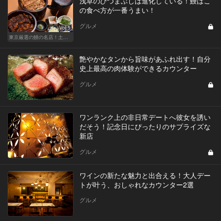
浅草のひつまぶしは進化している！鰻はこ
の食べ方が一番うまい！
グルメ
Vol.5
東京厳選の鰻の名店！土用の丑の日じゃなくても行きたい
艶やかなタンから旨味があふれ出す！自分
史上最高の肉体験ができるカウンター
グルメ
ワンランク上の非日常デートへ彼女を誘い
だそう！記念日にぴったりのサプライズな
新店
グルメ
ワインの新たな魅力と出合える！大人デー
トが叶う、おしゃれなカウンター2選
グルメ