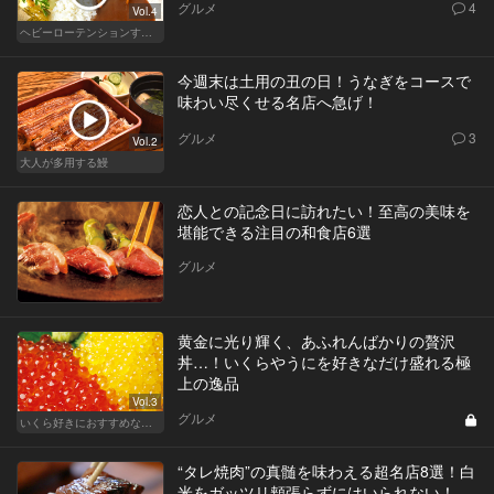
グルメ
4
Vol.4
ヘビーローテンションするカレー
今週末は土用の丑の日！うなぎをコースで
味わい尽くせる名店へ急げ！
グルメ
3
Vol.2
大人が多用する鰻
恋人との記念日に訪れたい！至高の美味を
堪能できる注目の和食店6選
グルメ
黄金に光り輝く、あふれんばかりの贅沢
丼…！いくらやうにを好きなだけ盛れる極
上の逸品
Vol.3
グルメ
いくら好きにおすすめな東京の人気店！
“タレ焼肉”の真髄を味わえる超名店8選！白
米をガッツリ頬張らずにはいられない！