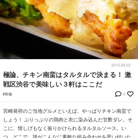
2015.09.02
極論、チキン南蛮はタルタルで決まる！ 激
戦区渋谷で美味しい３軒はここだ
#和食
0
宮崎発祥のご当地グルメといえば、やっぱりチキン南蛮で
しょう！ ぷりっぷりの鶏肉と衣に染み込んだ甘酢ダレ。そ
こに、惜しげもなく振りかけられるタルタルソース。い
つ、どこで、誰がこんなに素敵な組み合わせを思い付いた