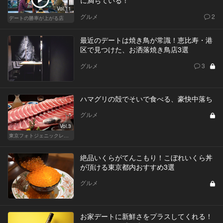
Vol.11
グルメ
2
デートの勝率が上がる店
最近のデートは焼き鳥が常識！恵比寿・港
区で見つけた、お洒落焼き鳥店3選
グルメ
3
ハマグリの殻でそいで食べる、豪快中落ち
グルメ
Vol.3
東京フォトジェニックレストラン
絶品いくらがてんこもり！こぼれいくら丼
が頂ける東京都内おすすめ3選
グルメ
お家デートに新鮮さをプラスしてくれる！