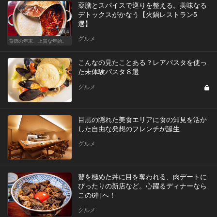
薬膳とスパイスで巡りを整える。美味なる
デトックスがかなう【火鍋レストラン5
選】
Vol.4
グルメ
背徳の年末、上質な年始。
こんなの見たことある？レアパスタを使っ
た未体験パスタ８選
グルメ
目黒の隠れた美食エリアに食の知見を活か
した自由な発想のフレンチが誕生
グルメ
贅を極めた丼に目を奪われる、肉デートに
ぴったりの新店など。心躍るディナーなら
この6軒へ！
グルメ