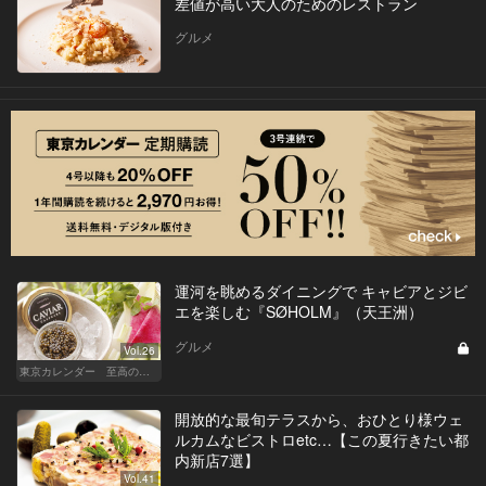
差値が高い大人のためのレストラン
グルメ
運河を眺めるダイニングで キャビアとジビ
エを楽しむ『SØHOLM』（天王洲）
グルメ
Vol.26
東京カレンダー 至高の名店シリーズ
開放的な最旬テラスから、おひとり様ウェ
ルカムなビストロetc…【この夏行きたい都
内新店7選】
Vol.41