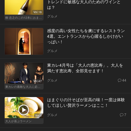
トレンドに敏感な大人のためのワインと
は？
Vol.16
グルメ
柳 忠之のこの12本におまかせ
感度の高い女性たちを虜にするレストラン
4選。エントランスから心躍るしかけがい
っぱい！
グルメ
東カレ4月号は「大人の恵比寿」。大人を
満たす恵比寿、全部見せます！
グルメ
44
Vol.47
東カレの素敵な大人に必要なこと
はまぐりの汁そばが至高の味！一度は体験
してほしい贅沢ラーメンはここ！
グルメ
7
Vol.1
大人が喜ぶラーメン