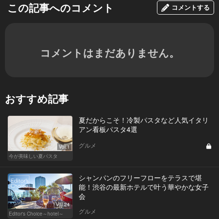
この記事へのコメント
コメントする
コメントはまだありません。
おすすめ記事
夏だからこそ！冷製パスタなど人気イタリ
アン看板パスタ4選
グルメ
Vol.1
今が美味しい夏パスタ
シャンパンのフリーフローをテラスで堪
能！渋谷の最新ホテルで叶う華やかな女子
会
Vol.24
グルメ
Editor's Choice～hotel～