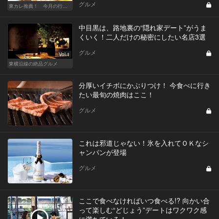
グルメ
東カレ推薦！ 今月の行くべき店
中目黒は、路地裏の“隠れ家デート”がうま
くいく！二人だけの秘密にしたい名店3選
グルメ
Vol.1
東横沿線の絶品グルメ
分厚いイチボにかぶりつけ！ 今食べに行き
たい最旬の焼肉はここ！
グルメ
これは邪道じゃない！氷を入れてＯＫなシ
ャンパンが登場
グルメ
ここで食べなければいつ食べる!? 向かい合
って楽しむ“どじょう”デートはワクワク感
に満ちている！