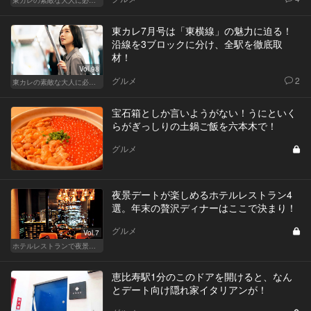
東カレの素敵な大人に必要なこと
東カレ7月号は「東横線」の魅力に迫る！
沿線を3ブロックに分け、全駅を徹底取
材！
Vol.98
グルメ
2
東カレの素敵な大人に必要なこと
宝石箱としか言いようがない！うにといく
らがぎっしりの土鍋ご飯を六本木で！
グルメ
夜景デートが楽しめるホテルレストラン4
選。年末の贅沢ディナーはここで決まり！
グルメ
Vol.7
ホテルレストランで夜景デートはやっぱり盛り上がる
恵比寿駅1分のこのドアを開けると、なん
とデート向け隠れ家イタリアンが！