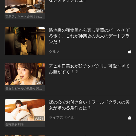
Vol.5
緊急アンケート企画！わたしと＂あの＂レストラン
路地裏の和食屋から真っ暗闇のバーへそぞ
ろ歩く。これが神楽坂の大人のデートプラ
ンだ！
グルメ
アヒル口美女が餃子をパクリ。可愛すぎて
お腹がすく！？
Vol.4
美女とビールの危険な関係！ノックアウトの夏の夜
裸の心でお付き合い！ワールドクラスの美
女が求める条件とは？
ライフスタイル
Vol.21
金曜美女劇場