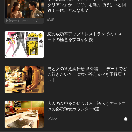
タリアン」か「〇〇」を選んでほしいと回
答！一体、どんな店？
Vol.2
恋愛
東京デートコース～アプリで始まる恋～
恋の成功率アップ！レストランでのエスコ
ートの極意をプロが伝授！
男と女の答えあわせ 番外編：「デートでど
こ行きたい？」に女が答えるべき正解店リ
スト
大人の余裕を見せつけろ！語らうデート向
けの必殺和食カウンター4選
グルメ