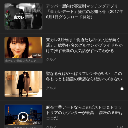
アッパー層向け審査制マッチングアプリ
『東カレデート』提供のお知らせ（2017年
6月1日ダウンロード開始）
東カレ3月号は「食通たちのつい足が向く
店」。総勢47名のグルマンがプライドをか
けて推す最新の人気店がすべてわかる！
Vol.94
グルメ
東カレの素敵な大人に必要なこと
聖なる夜はやっぱりフレンチがいい！この
冬もっとも話題の新店なら絶対ハズさない
グルメ
麻布十番デートならこのビストロ＆トラッ
トリアのカウンターが最高！ 鉄板の６軒は
ココだ！
Vol.17
グルメ
4
デートの勝率が上がる店