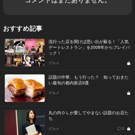
おすすめ記事
流行った店を聞けば思い出が蘇る！「人気
デートレストラン」を2008年からプレイバ
ック！
グルメ
話題の中華、もう行った？ 知っておきた
い最旬の都内新店9選
グルメ
丸の内ＯＬが愛してやまない話題のお店た
ち
グルメ
3