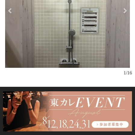
『
1/16
鎌
眺