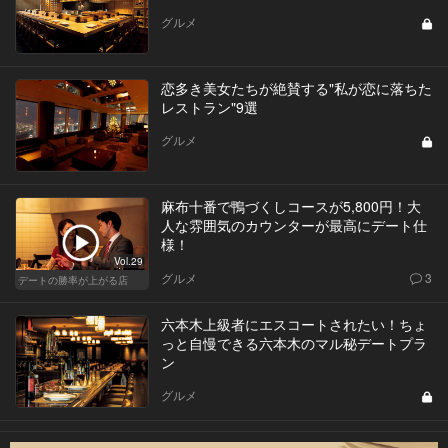
グルメ
恋多き美女たちが絶賛する"私が恋に落ちた
レストラン"9選
グルメ
麻布十番で鴨づくしコースが5,800円！大
人な雰囲気のカウンターが最高にデート仕
様！
Vol.29
グルメ
3
デートの勝率が上がる店
六本木上級者にエスコートされたい！ちょ
っと自慢できる六本木のマル秘デートプラ
ン
グルメ