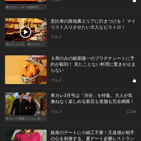
Vol.1
東京カレンダー編集部による、恋のレストラン道場
恵比寿の路地裏エリアに行きつけを！ マイ
リスト入りさせたい大人なビストロ！
グルメ
Vol.7
気分の上がる、艶やかビストロ
６席のみの銀座随一のプラチナシートに予
約が殺到！ 見たことない料理に驚きが止ま
らない
グルメ
東カレ3月号は「渋谷」を特集。大人が気
兼ねなく楽しめる新店も老舗も完全網羅！
グルメ
34
Vol.70
東カレの素敵な大人に必要なこと
銀座のデートに小細工不要！王道感が相手
の心を刺激する、夏デート必勝レストラン