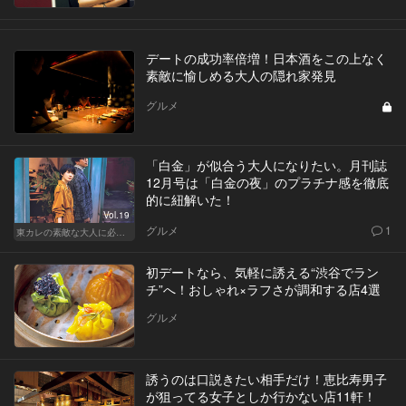
デートの成功率倍増！日本酒をこの上なく
素敵に愉しめる大人の隠れ家発見
グルメ
「白金」が似合う大人になりたい。月刊誌
12月号は「白金の夜」のプラチナ感を徹底
的に紐解いた！
Vol.19
グルメ
1
東カレの素敵な大人に必要なこと
初デートなら、気軽に誘える“渋谷でラン
チ”へ！おしゃれ×ラフさが調和する店4選
グルメ
誘うのは口説きたい相手だけ！恵比寿男子
が狙ってる女子としか行かない店11軒！