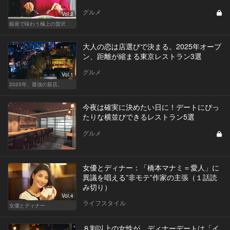
グルメ
Vol.2
銀座で味わう極上の贅沢
大人の恋は店選びで決まる。2025年オープ
ン、距離が縮まる東京レストラン3選
グルメ
Vol.1
2025年、最強の新店。
今夜は確実に決めたい日に！デートにぴっ
たりな横並びできるレストラン5選
グルメ
女優とディナー：「橋本マナミ＝愛人」に
異議を唱える”非モテ”作家の主張（１話読
み切り）
Vol.4
ライフスタイル
女優とディナー
８割以上の女性が、ディナーデートは「イ