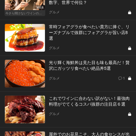
数字、世界で何位？
Vol.8
グルメ
今さら聞けないワインの基礎知識
常時フォアグラが食べたい貴方に捧ぐ、リ
ーズナブルで抜群にフォアグラが旨い店8
選
グルメ
光り輝く海鮮丼は見た目も味も最高だ！贅
沢にガッツリ食べたい絶品丼5選
グルメ
1
これでワインに合わない訳がない！最強肉
料理がでてくるコスパ抜群の注目店６選
グルメ
屋外でのお花見こそ、大人の食センスが光