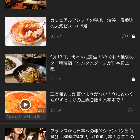
カジュアルフレンチの聖地！渋谷・表参道
の人気ビストロ9選
グルメ
1
9月13日、代々木に誕生！NYでも大絶賛の
タイ料理店『ソムタムダー』が日本初上
陸！
グルメ
宝石箱としか言いようがない！うにといく
らがぎっしりの土鍋ご飯を六本木で！
グルメ
1
Vol.1
美味しいうに料理を堪能できる東京の名店
フランスから日本への年間シャンパン出荷
量は、30年で400万→1000万本！さてこの