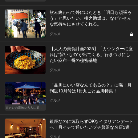
飲み終わって外に出たとき「明日も頑張ろ
う」と思いたい。権之助坂は、なぜかそん
な気持ちにさせてくれる。
グルメ
【大人の美食計画2025】「カウンターに座
れば“旨いもの”が出てくる」行きつけにし
たい麻布十番の秘密基地
グルメ
「品川にいい店なんてあるの？」に喝！月
刊誌10月号は1冊丸ごと品川特集！
グルメ
Vol.5
東カレの素敵な大人に必要なこと
銀座なのに気取らずOKなイタリアンデート
へ！月イチで通いたいプチ贅沢な名店5選
グルメ