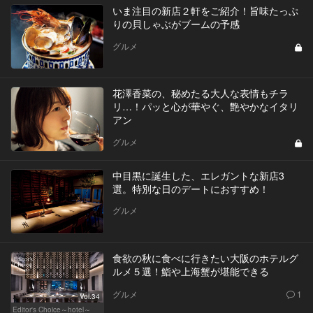
いま注目の新店２軒をご紹介！旨味たっぷ
りの貝しゃぶがブームの予感
グルメ
花澤香菜の、秘めたる大人な表情もチラ
リ…！パッと心が華やぐ、艶やかなイタリ
アン
グルメ
中目黒に誕生した、エレガントな新店3
選。特別な日のデートにおすすめ！
グルメ
食欲の秋に食べに行きたい大阪のホテルグ
ルメ５選！鮨や上海蟹が堪能できる
グルメ
1
Vol.34
Editor's Choice～hotel～