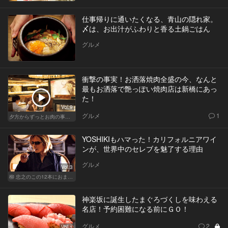
仕事帰りに通いたくなる、青山の隠れ家。
〆は、お出汁がふわりと香る土鍋ごはん
グルメ
衝撃の事実！お洒落焼肉全盛の今、なんと
最もお洒落で艶っぽい焼肉店は新橋にあっ
た！
Vol.9
グルメ
1
夕方からずっとお肉の事を考えてる貴方へ
YOSHIKIもハマった！カリフォルニアワイ
ンが、世界中のセレブを魅了する理由
グルメ
Vol.3
柳 忠之のこの12本におまかせ
神楽坂に誕生したまぐろづくしを味わえる
名店！予約困難になる前にＧＯ！
グルメ
2
Vol.1