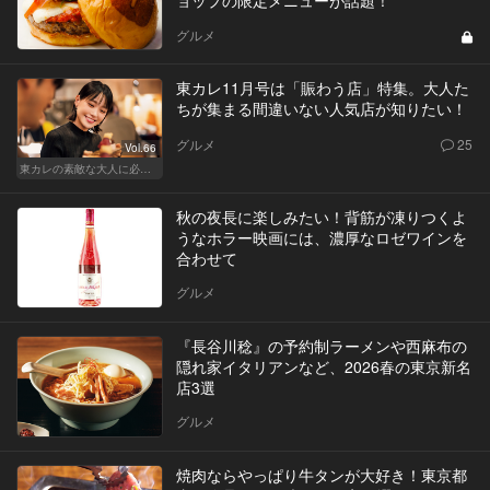
グルメ
東カレ11月号は「賑わう店」特集。大人た
ちが集まる間違いない人気店が知りたい！
グルメ
25
Vol.66
東カレの素敵な大人に必要なこと
秋の夜長に楽しみたい！背筋が凍りつくよ
うなホラー映画には、濃厚なロゼワインを
合わせて
グルメ
『長谷川稔』の予約制ラーメンや西麻布の
隠れ家イタリアンなど、2026春の東京新名
店3選
グルメ
焼肉ならやっぱり牛タンが大好き！東京都