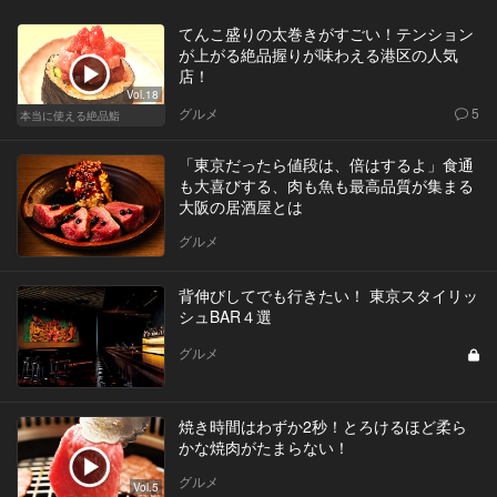
てんこ盛りの太巻きがすごい！テンション
が上がる絶品握りが味わえる港区の人気
店！
Vol.18
グルメ
5
本当に使える絶品鮨
「東京だったら値段は、倍はするよ」食通
も大喜びする、肉も魚も最高品質が集まる
大阪の居酒屋とは
グルメ
背伸びしてでも行きたい！ 東京スタイリッ
シュBAR４選
グルメ
焼き時間はわずか2秒！とろけるほど柔ら
かな焼肉がたまらない！
グルメ
Vol.5