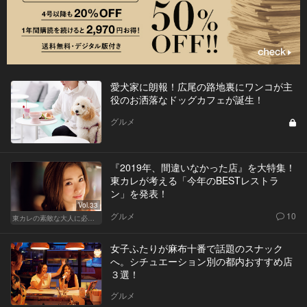
愛犬家に朗報！広尾の路地裏にワンコが主
役のお洒落なドッグカフェが誕生！
グルメ
『2019年、間違いなかった店』を大特集！
東カレが考える「今年のBESTレストラ
ン」を発表！
Vol.33
グルメ
10
東カレの素敵な大人に必要なこと
女子ふたりが麻布十番で話題のスナック
へ。シチュエーション別の都内おすすめ店
３選！
グルメ