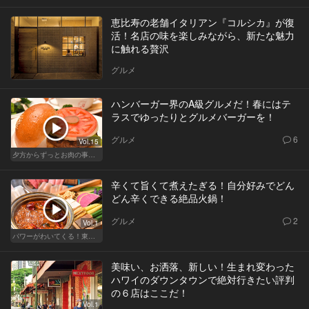
恵比寿の老舗イタリアン『コルシカ』が復
活！名店の味を楽しみながら、新たな魅力
に触れる贅沢
グルメ
ハンバーガー界のA級グルメだ！春にはテ
ラスでゆったりとグルメバーガーを！
グルメ
6
Vol.15
夕方からずっとお肉の事を考えてる貴方へ
辛くて旨くて煮えたぎる！自分好みでどん
どん辛くできる絶品火鍋！
グルメ
2
Vol.1
パワーがわいてくる！東京のおすすめ火鍋
美味い、お洒落、新しい！生まれ変わった
ハワイのダウンタウンで絶対行きたい評判
の６店はここだ！
Vol.1