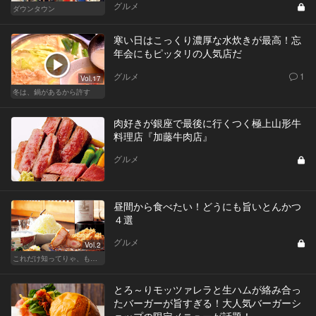
グルメ
ダウンタウン
寒い日はこっくり濃厚な水炊きが最高！忘
年会にもピッタリの人気店だ
グルメ
1
Vol.17
冬は、鍋があるから許す
肉好きが銀座で最後に行くつく極上山形牛
料理店『加藤牛肉店』
グルメ
昼間から食べたい！どうにも旨いとんかつ
４選
グルメ
Vol.2
これだけ知ってりゃ、もはや『通』！ 東カレ厳選とんかつ特集
とろ～りモッツァレラと生ハムが絡み合っ
たバーガーが旨すぎる！大人気バーガーシ
ョップの限定メニューが話題！