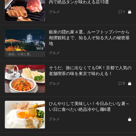
内で絶品タンが味わえる店13選
グルメ
1
銀座の隠れ家４選。ルーフトップバーから
相撲観戦まで、知る人ぞ知る大人の秘密基
地
Vol.8
グルメ
「銀座」の表と裏。
そうだ、旅に出なくてもOK！京都で人気の
老舗喫茶の味を東京で味わえる！
グルメ
5
ひんやりして美味しい！今日みたいな暑～
い日に食べたい絶品冷やし麺6選
グルメ