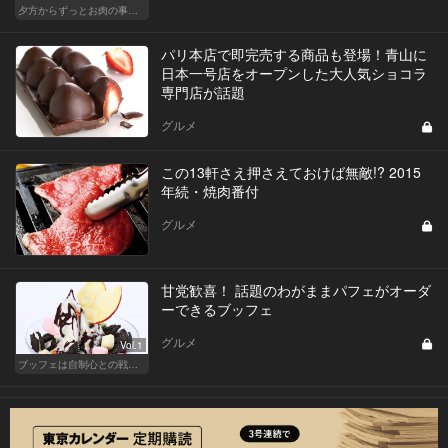
夕方からずっとお肉の事を考えてる貴方へ
パリ本店で即完売する商品も登場！青山に
日本一号店をオープンした大人気ショコラ
専門店が話題
グルメ
この13軒さえ押さえておけば無敵!? 2015
年続・焼肉番付
グルメ
甘党歓喜！ 話題のわがままパフェがオーダ
ーできるブッフェ
グルメ
Vol.1
ブッフェは自制心との戦いだ！ スイーツの海にダイブせよ！