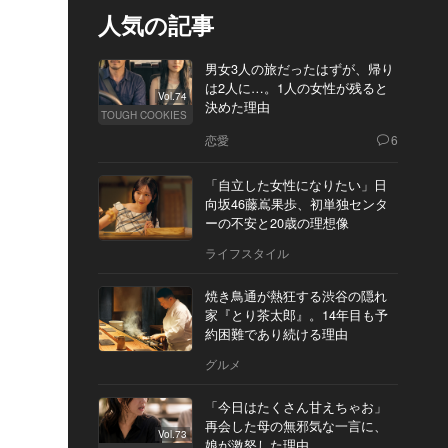
人気の記事
男女3人の旅だったはずが、帰り
は2人に…。1人の女性が残ると
Vol.74
決めた理由
TOUGH COOKIES
恋愛
6
「自立した女性になりたい」日
向坂46藤嶌果歩、初単独センタ
ーの不安と20歳の理想像
ライフスタイル
焼き鳥通が熱狂する渋谷の隠れ
家『とり茶太郎』。14年目も予
約困難であり続ける理由
グルメ
「今日はたくさん甘えちゃお」
再会した母の無邪気な一言に、
Vol.73
娘が激怒した理由