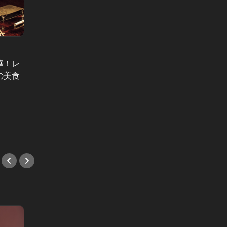
華！レ
の美食
目黒の
本日２８日は鶏の日！愛すべき唐揚
る良店
げの名店４選
人ぞ知
#肉
#イタ