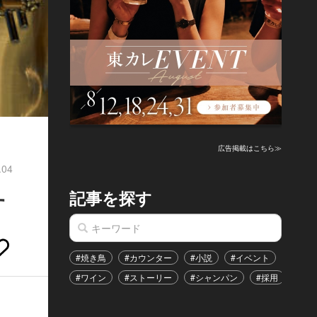
広告掲載はこちら≫
.04
記事を探す
す
#焼き鳥
#カウンター
#小説
#イベント
#港区
#ワイン
#ストーリー
#シャンパン
#採用
#恋