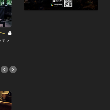
ール
るテラ