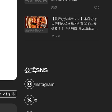
TOUGH COOKIES
恋愛
9
【贅沢な穴場ランチ】本店では
大行列の焼き鳥丼が並ばずに食
Vol.7
せる！？『伊勢廣 赤坂山王店』
焼き鳥が艶めいてきた
へ
グルメ
公式SNS
Instagram
メントする
X