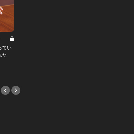
8
男と女の答えあわせ【A】 Vol.308
ってい
結婚願望ゼロだった27歳男性が、交
れた
際2年で突然プロポーズ。彼の心が
変わった“理由”とは
#小説