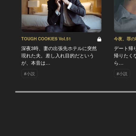
TOUGH COOKIES Vol.51
今夜、罪の味を
深夜3時、妻の出張先ホテルに突然
デート帰
現れた夫。差し入れ目的だという
帰りたく
が、本音は…
ら…
#小説
#小説