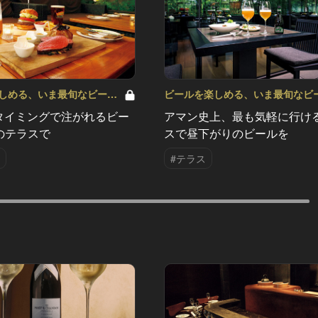
しめる、いま最旬なビール
ビールを楽しめる、いま最旬なビ
軒！ Vol.3
の新店はこの6軒！ Vol.1
のタイミングで注がれるビー
アマン史上、最も気軽に行け
のテラスで
スで昼下がりのビールを
#テラス