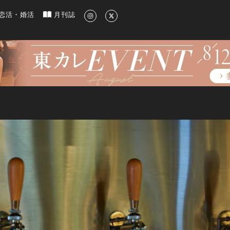
新のグルメ、洗練されたライフスタイル情報
恋活・婚活
月刊誌