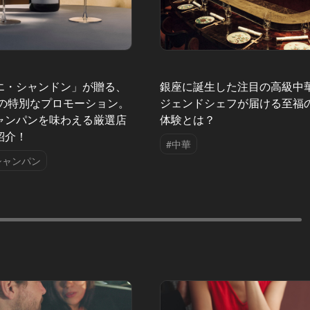
エ・シャンドン」が贈る、
銀座に誕生した注目の高級中
夏の特別なプロモーション。
ジェンドシェフが届ける至福
ャンパンを味わえる厳選店
体験とは？
紹介！
#中華
シャンパン