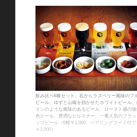
飲み比べ6種セット。右からラズベリー風味のフ
ビール、ゆずと山椒を効かせたホワイトビール、
インのような風味のあるビール、ロースト感の強
色ビール、豊潤なピルスナー、一番人気のフラッ
ップビール（6種￥1,000、ペアリングフード付で
￥2,000）