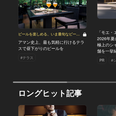
「モエ・
ビールを楽しめる、いま最旬なビール
2026年
の新店はこの6軒！ Vol.1
アマン史上、最も気軽に行けるテラ
極上のシ
スで昼下がりのビールを
舗を一挙
#テラス
PR
#
ロングヒット記事