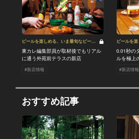
ビールを楽しめる、いま最旬なビール
ビールを楽
の新店はこの6軒！ Vol.4
の新店はこの6
東カレ編集部員が取材後でもリアル
0.01秒
に通う外苑前テラスの新店
ルを極上
#新店情報
#新店情報
おすすめ記事