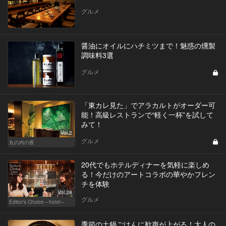
グルメ
醤油にオイルにハチミツまで！魅惑の燻製
調味料3選
グルメ
「東カレ見た」でアラカルトがオーダー可
能！高級レストランで“軽く一杯”を試して
みて！
Vol.2
グルメ
丸の内の夜
20代でもホテルディナーを気軽に楽しめ
る！今だけのアートコラボの華やかフレン
チを体験
Vol.28
グルメ
Editor's Choice～hotel～
季節の土鍋ごはんに歓声が上がる！大人の