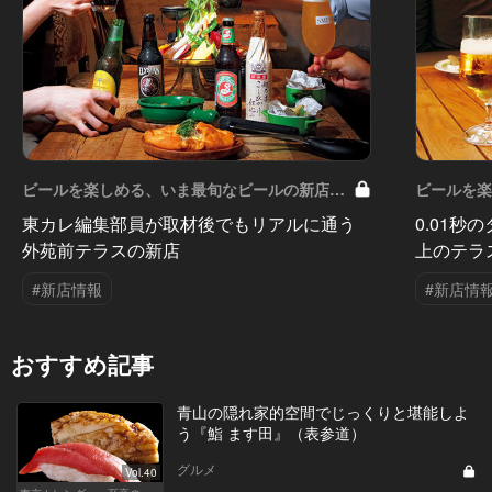
ビールを楽しめる、いま最旬なビールの新店は
ビールを
この6軒！ Vol.4
この6軒！ V
東カレ編集部員が取材後でもリアルに通う
0.01
外苑前テラスの新店
上のテラ
#新店情報
#新店情
おすすめ記事
青山の隠れ家的空間でじっくりと堪能しよ
う『鮨 ます田』（表参道）
グルメ
Vol.40