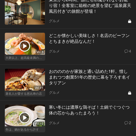
り宿！全客室に箱根の絶景を望む”温泉露天
風呂付き”の旅館が登場！
グルメ
どこか懐かしい美味しさ！名店のビーフン
とちまきが絶品なんだ！
グルメ
4
Vol.5
大衆以上、超高級未満の絶品中華
おのののかが家族と通い詰めた1軒。惜し
まれつつ創業51年の歴史に幕を下ろす名イ
タリアン
Vol.11
グルメ
著名人が愛する恵比寿の店
寒い冬には濃厚な鶏そば！土鍋でぐつぐつ
体の芯からあったまろう！
グルメ
2
Vol.10
冬は、鍋があるから許す