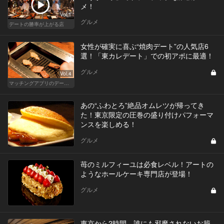
メ！
Vol.1
グルメ
デートの勝率が上がる店
女性が確実に喜ぶ“焼肉デート”の人気店6
選！「東カレデート」での初アポに最適！
グルメ
Vol.4
マッチングアプリのデートにおすすめの人気店
あの“ふわとろ”絶品オムレツが帰ってき
た！東京限定の圧巻の盛り付けパフォーマ
ンスを楽しめる！
グルメ
苺のミルフィーユは必食レベル！アートの
ようなホールケーキ専門店が登場！
グルメ
東京から2時間、誰にも邪魔されないお籠