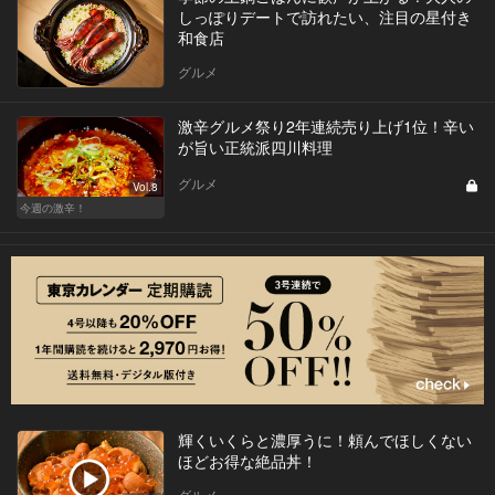
しっぽりデートで訪れたい、注目の星付き
和食店
グルメ
激辛グルメ祭り2年連続売り上げ1位！辛い
が旨い正統派四川料理
グルメ
Vol.8
今週の激辛！
輝くいくらと濃厚うに！頼んでほしくない
ほどお得な絶品丼！
グルメ