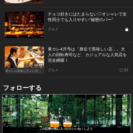
チョコ好きにはたまらない♡オシャレで女
性同士でも入りやすい“秘密のバー”
グルメ
東カレ4月号は「身近で美味しい店」。大
人の回転寿司など、カジュアルな人気店を
完全網羅！
Vol.59
グルメ
23
東カレの素敵な大人に必要なこと
フォローする
この記事が気に入ったらいいね！しよう