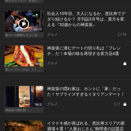
東京カレンダー 至高の名店シリーズ
社会人10年目。大人になるか、恵比寿でグ
ダり続けるか？ 月刊誌3月号は、貴方を変
える『32歳からの神楽坂』
Vol.10
グルメ
16
東カレの素敵な大人に必要なこと
神楽坂に潜むデートの切り札は「フレン
チ」だ！本場の味を再現する実力店4選
グルメ
Vol.2
楽しいフレンチは、リトルパリ・神楽坂で
神楽坂の隠れ家は、ホントに「家」だっ
た！サプライズすぎるイタリアンデート！
グルメ
1
Vol.2
神楽坂の隠れ家へ…
イマドキ感が喜ばれる、恵比寿エリアの新
酒場４選！“人脈おじさん”御用達の話題店