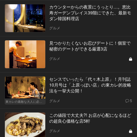
カウンターからの夜景にうっとり…。恵比
寿ガーデンプレイス39階にできた、最新モ
ダン韓国料理店
グルメ
見つかりたくないお忍びデートに！個室で
秘密のデートができる厳選3店
グルメ
センスでいったら「代々木上原」！月刊誌
10月号は「上原っぽい店」の東カレ的攻略
法を一挙大公開！
Vol.17
グルメ
5
東カレの素敵な大人に必要なこと
この値段で大丈夫?! お店が心配になるほど
の超良心価格な店5軒
グルメ