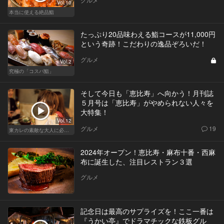
Vol.10
本当に使える絶品鮨
たっぷり20品味わえる鮨コースが11,000円
という奇跡！こだわりの逸品ぞろいだ！
グルメ
Vol.2
究極の「コスパ鮨」
そして今日も「恵比寿」へ向かう！月刊誌
５月号は「恵比寿」がやめられない人々を
大特集！
Vol.12
グルメ
19
東カレの素敵な大人に必要なこと
2024年オープン！恵比寿・麻布十番・西麻
布に誕生した、注目レストラン３選
グルメ
記念日は最高のサプライズを！ここ一番は
『うかい亭』でドラマチックな鉄板グル