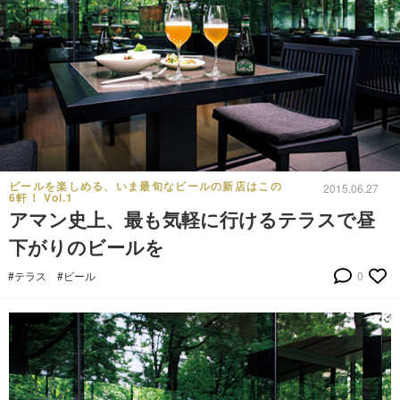
ビールを楽しめる、いま最旬なビールの新店はこの
2015.06.27
6軒！ Vol.1
アマン史上、最も気軽に行けるテラスで昼
下がりのビールを
#テラス
#ビール
0