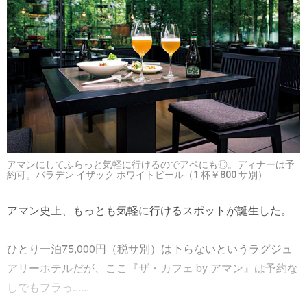
アマンにしてふらっと気軽に行けるのでアペにも◎。ディナーは予
約可。バラデン イザック ホワイトビール（1 杯￥800 サ別）
アマン史上、もっとも気軽に行けるスポットが誕生した。
ひとり一泊75,000円（税サ別）は下らないというラグジュ
アリーホテルだが、ここ『ザ・カフェ by アマン』は予約な
しでもフラっ......