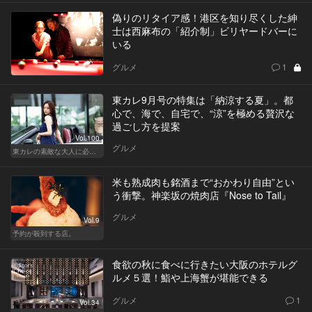
偽りのリタイア感！港区を知り尽くした紳
士は西麻布の「紹介制」ビリヤードバーに
いる
グルメ
1
東カレ9月号の特集は「納涼する夏」。都
心で、海で、自宅で、“涼”を極める贅沢な
過ごし方を提案
Vol.100
グルメ
東カレの素敵な大人に必要なこと
米も熟成肉も銘酒まで“おかわり自由”とい
う衝撃。神楽坂の焼肉店『Nose to Tail』
グルメ
Vol.9
予約が殺到する店。
食欲の秋に食べに行きたい大阪のホテルグ
ルメ５選！鮨や上海蟹が堪能できる
グルメ
1
Vol.34