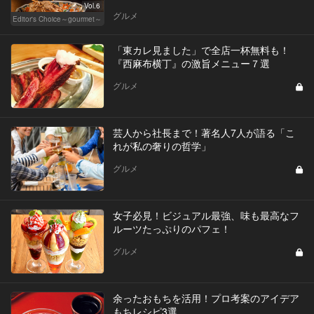
Vol.6
グルメ
Editor's Choice～gourmet～
「東カレ見ました」で全店一杯無料も！
『西麻布横丁』の激旨メニュー７選
グルメ
芸人から社長まで！著名人7人が語る「こ
れが私の奢りの哲学」
グルメ
女子必見！ビジュアル最強、味も最高なフ
ルーツたっぷりのパフェ！
グルメ
余ったおもちを活用！プロ考案のアイデア
もちレシピ3選