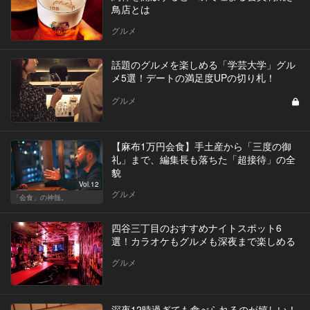
鳥店とは
グルメ
話題のグルメを楽しめる「学芸大学」グル
メ5選！デートの満足度UPの切り札！
グルメ
【麻布1万円会食】手土産から「三度の御
礼」まで、編集長も落ちた「超接待」の全
貌
Vol.12
グルメ
「会食」の神髄。
四谷三丁目のおすすめナイトスポット6
選！カラオケもグルメも深夜まで楽しめる
グルメ
深夜12時過ぎても食べられるのが嬉しい！