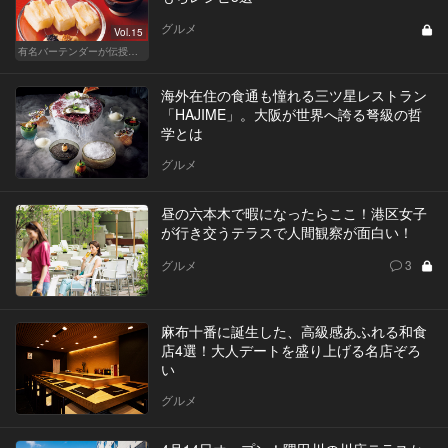
グルメ
Vol.15
有名バーテンダーが伝授する簡単つまみレシピ
海外在住の食通も憧れる三ツ星レストラン
「HAJIME」。大阪が世界へ誇る弩級の哲
学とは
グルメ
昼の六本木で暇になったらここ！港区女子
が行き交うテラスで人間観察が面白い！
グルメ
3
麻布十番に誕生した、高級感あふれる和食
店4選！大人デートを盛り上げる名店ぞろ
い
グルメ