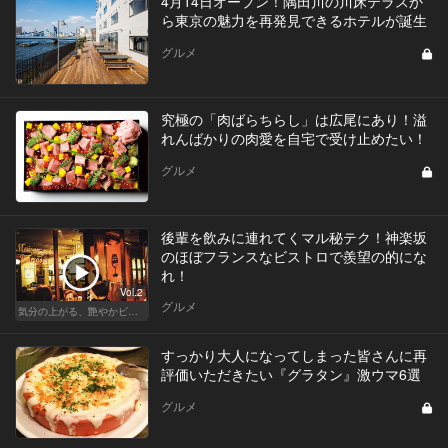
4月14日オープン！隅田川の川床テラスか
ら東京の魅力を再発見できるホテルが誕生
グルメ
究極の「肉ばらちらし」は広尾にあり！溢
れんばかりの肉愛を自宅で受け止めたい！
グルメ
後輩を飲みに連れてくマル秘テク！神楽坂
のほぼフランスなビストロで羨望の的にな
れ！
Vol.2
グルメ
気分の上がる、艶やかビストロ
すっかり大人になってしまった皆さんに再
評価いただきたい『グラタン』激ウマ6選
グルメ