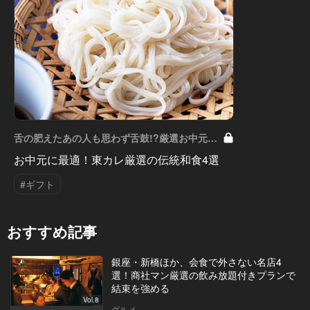
舌の肥えたあの人も思わず舌鼓!?厳選お中元
Vol.1
お中元に最適！東カレ厳選の伝統和食4選
#ギフト
おすすめ記事
銀座・新橋ほか、会食で外さない名店4
選！商社マン厳選の飲み放題付きプランで
結束を強める
Vol.8
グルメ