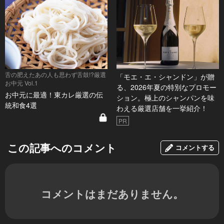
舌の肥えたあの人も思わず舌鼓!?厳選
「モエ・エ・シャンドン」が贈
お中元 Vol.1
る、2026年夏の特別なプロモー
お中元に最適！東カレ厳選の伝
ション。極上のシャンパンを味
統和食4選
わえる厳選店舗を一挙紹介！
PR
この記事へのコメント
コメントする
コメントはまだありません。