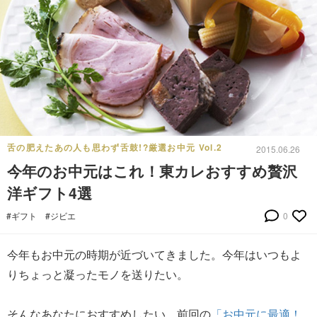
舌の肥えたあの人も思わず舌鼓!?厳選お中元 Vol.2
2015.06.26
今年のお中元はこれ！東カレおすすめ贅沢
洋ギフト4選
#ギフト
#ジビエ
0
今年もお中元の時期が近づいてきました。今年はいつもよ
りちょっと凝ったモノを送りたい。
そんなあなたにおすすめしたい、前回の
「お中元に最適！