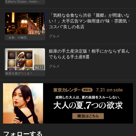
Editor's Choice～hotel～
「気軽な会食なら渋谷『麗郷』が間違いな
い！」大手広告マン御用達の“味・雰囲気・
コスパ”良しの名店
Vol.12
グルメ
「会食」の極意。
銀座の手土産決定版！相手にかならず喜ん
でもらえる手土産8選
グルメ
Vol.11
銀座を遊びつくせ！
フォローする