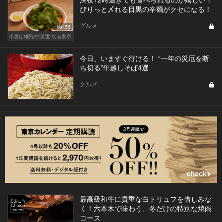
ぴりっと〆れる目黒の辛麺がクセになる！
グルメ
Vol.56
小宮山雄飛の“英世”なる食卓
今日、いますぐ行ける！ “一年の災厄を断
ち切る”年越しそば4選
グルメ
最高級和牛に貴重な白トリュフを惜しみな
く！六本木で味わう、冬だけの特別な焼肉
コース