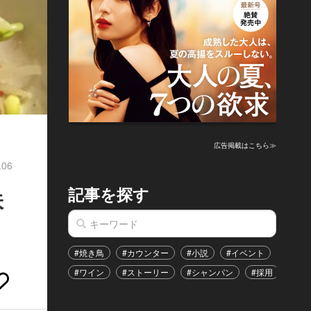
広告掲載はこちら≫
.06
記事を探す
味
#焼き鳥
#カウンター
#小説
#イベント
#港区
#ワイン
#ストーリー
#シャンパン
#採用
#恋