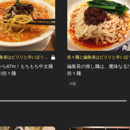
集者はピリリと辛いほうが
担々麺と編集者はピリリと辛いほ
3
いい！ Vol.1
から67m！もちもち中太麺
編集長の推し麺は、魔味なる
の担々麺
担々麺
#麺