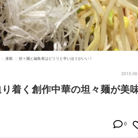
連載
担々麺と編集者はピリリと辛いほうがいい！
2015.06
辿り着く創作中華の坦々麺が美
0