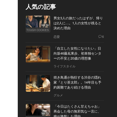
人気の記事
男女3人の旅だったはずが、帰り
は2人に…。1人の女性が残ると
Vol.74
決めた理由
TOUGH COOKIES
恋愛
6
「自立した女性になりたい」日
向坂46藤嶌果歩、初単独センタ
ーの不安と20歳の理想像
ライフスタイル
焼き鳥通が熱狂する渋谷の隠れ
家『とり茶太郎』。14年目も予
約困難であり続ける理由
グルメ
「今日はたくさん甘えちゃお」
再会した母の無邪気な一言に、
Vol.73
娘が激怒した理由