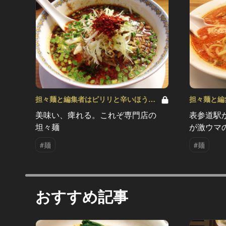
担々麺と編集者はピリリと辛いほうが
担々麺と編
いい！ Vol.4
いい！ Vol.
美味い、痺れる。これぞ専門店の
表参道駅
坦々麺
が激ウマ
#麺
#麺
おすすめ記事