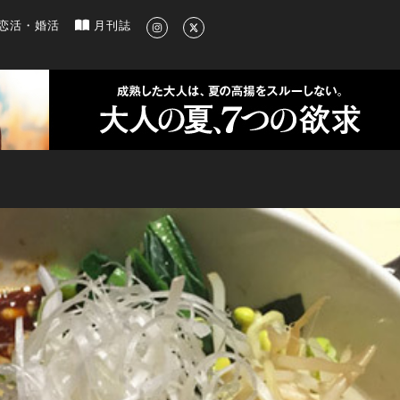
新のグルメ、洗練されたライフスタイル情報
恋活・婚活
月刊誌