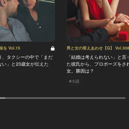
 Vol.15
男と女の答えあわせ【Q】 Vol.30
り、タクシーの中で「まだ
「結婚は考えられない」と言
ない」と23歳女が伝えた
た彼氏から、プロポーズをさ
女。勝因は？
#小説