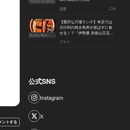
TOUGH COOKIES
恋愛
9
【贅沢な穴場ランチ】本店では
大行列の焼き鳥丼が並ばずに食
Vol.7
せる！？『伊勢廣 赤坂山王店』
焼き鳥が艶めいてきた
へ
グルメ
公式SNS
Instagram
X
メントする