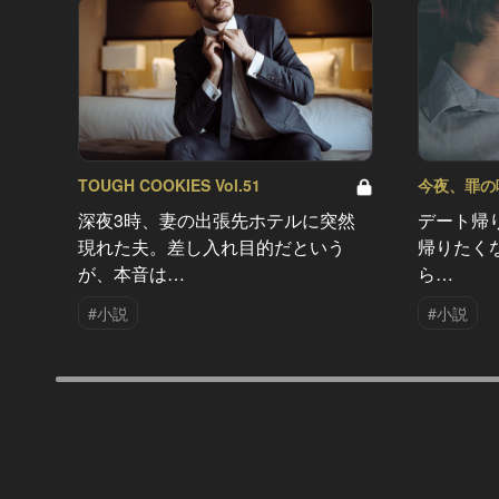
TOUGH COOKIES Vol.51
今夜、罪の味を
深夜3時、妻の出張先ホテルに突然
デート帰
現れた夫。差し入れ目的だという
帰りたく
が、本音は…
ら…
#小説
#小説