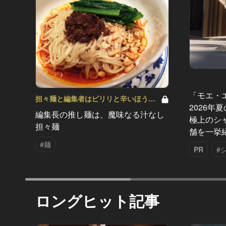
「モエ・
担々麺と編集者はピリリと辛いほうが
2026年
いい！ Vol.1
編集長の推し麺は、魔味なる汁なし
極上のシ
担々麺
舗を一挙
#麺
PR
#
ロングヒット記事