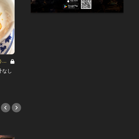
うが
汁なし