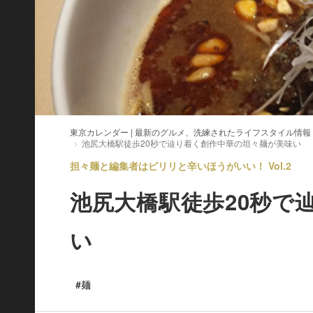
東京カレンダー | 最新のグルメ、洗練されたライフスタイル情報
池尻大橋駅徒歩20秒で辿り着く創作中華の坦々麺が美味い
担々麺と編集者はピリリと辛いほうがいい！ Vol.2
池尻大橋駅徒歩20秒で
い
#麺