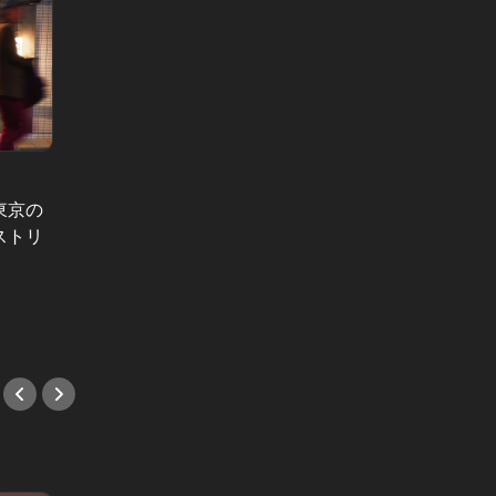
東カレの
東京の
東カレ
ストリ
強の新
深夜の餃子欲を満たす！東京ミッド
ストラ
ナイト絶品餃子４選
#新店
#深夜めし