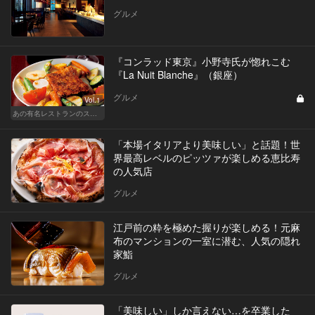
グルメ
『コンラッド東京』小野寺氏が惚れこむ
『La Nuit Blanche』（銀座）
グルメ
Vol.1
あの有名レストランのスタッフが薦める名店 〜メートル・ド・テル 小野寺 透（コンラッド東京）〜
「本場イタリアより美味しい」と話題！世
界最高レベルのピッツァが楽しめる恵比寿
の人気店
グルメ
江戸前の粋を極めた握りが楽しめる！元麻
布のマンションの一室に潜む、人気の隠れ
家鮨
グルメ
「美味しい」しか言えない…を卒業した