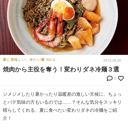
夏に美味しい、冷たい麺 Vol.2
2015.06.25
焼肉から主役を奪う！変わりダネ冷麺３選
0
ジメジメしたり暑かったり温暖差の激しい天候に、ちょっ
とバテ気味の方もいるのでは……？そんな気分をスッキリ
晴らしてくれる、夏に食べたい変わりダネの冷麺をご紹
介！