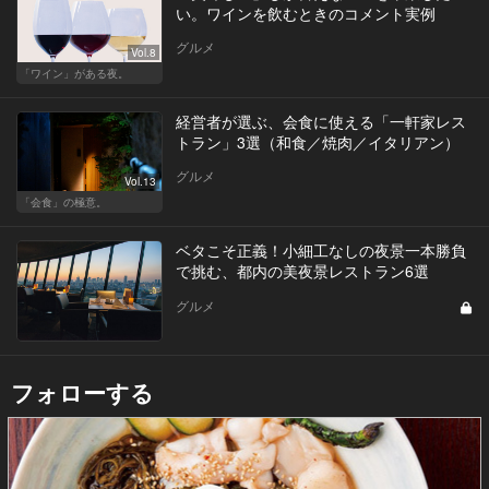
い。ワインを飲むときのコメント実例
グルメ
Vol.8
「ワイン」がある夜。
経営者が選ぶ、会食に使える「一軒家レス
トラン」3選（和食／焼肉／イタリアン）
グルメ
Vol.13
「会食」の極意。
ベタこそ正義！小細工なしの夜景一本勝負
で挑む、都内の美夜景レストラン6選
グルメ
フォローする