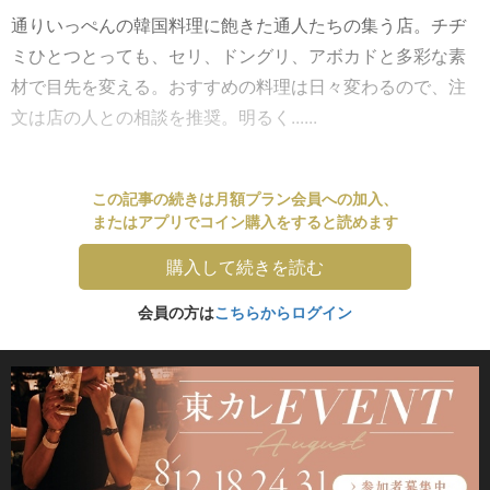
通りいっぺんの韓国料理に飽きた通人たちの集う店。チヂ
ミひとつとっても、セリ、ドングリ、アボカドと多彩な素
材で目先を変える。おすすめの料理は日々変わるので、注
文は店の人との相談を推奨。明るく......
この記事の続きは月額プラン会員への加入、
またはアプリでコイン購入をすると読めます
購入して続きを読む
会員の方は
こちらからログイン