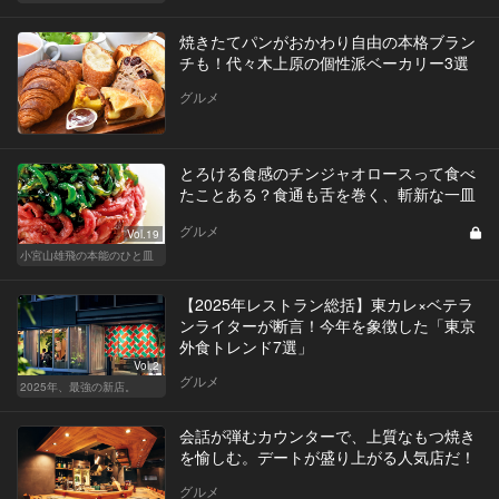
焼きたてパンがおかわり自由の本格ブラン
チも！代々木上原の個性派ベーカリー3選
グルメ
とろける食感のチンジャオロースって食べ
たことある？食通も舌を巻く、斬新な一皿
グルメ
Vol.19
小宮山雄飛の本能のひと皿
【2025年レストラン総括】東カレ×ベテラ
ンライターが断言！今年を象徴した「東京
外食トレンド7選」
Vol.2
グルメ
2025年、最強の新店。
会話が弾むカウンターで、上質なもつ焼き
を愉しむ。デートが盛り上がる人気店だ！
グルメ