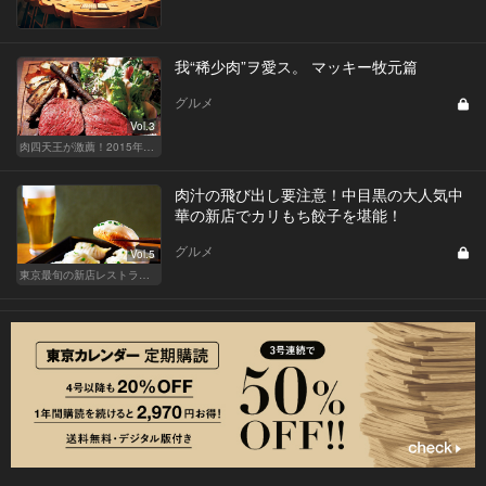
我“稀少肉”ヲ愛ス。 マッキー牧元篇
グルメ
Vol.3
肉四天王が激薦！2015年に“狙いし肉”
肉汁の飛び出し要注意！中目黒の大人気中
華の新店でカリもち餃子を堪能！
グルメ
Vol.5
東京最旬の新店レストラン！