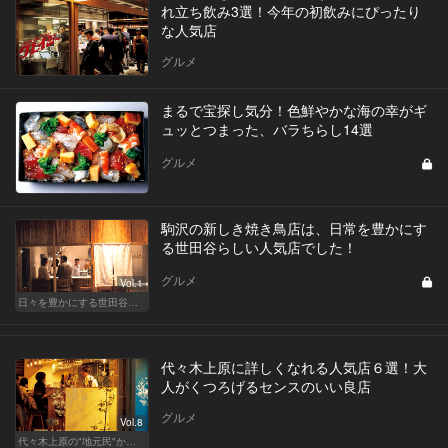
れ立ち飲み3選！今年の初飲みにぴったり
な人気店
グルメ
まるで宝探し気分！色鮮やかな海の幸がギ
ュッとつまった、バラちらし14選
グルメ
駒沢の新しき焼き鳥店は、日常を豊かにす
る世田谷らしい人気店でした！
グルメ
Vol.1
日々を豊かにする世田谷の話題店
代々木上原に詳しくなれる人気店６選！大
人がくつろげるセンスのいい良店
グルメ
Vol.8
代々木上原の"地元民"から愛される名店