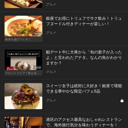
グルメ
銀座でお得にトリュフでサク飲み！トリュ
フヌードル付きディナーが楽しい！
グルメ
Vol.5
銀座を遊びつくせ！
鮨デート中に大将から「旬の新子が入った
よ」と言われたアナタ。なんの魚かわかり
ますか？
Vol.6
グルメ
グルメトリビア！飲み会やデートで会話のネタになるQ＆A
スイーツ女子は絶対に大好き！銀座で堪能
できる華やかな限定パフェ5品
グルメ
港区のアクセス最高なおしゃれレストラン
で、海外旅行気分を味わうディナーを！