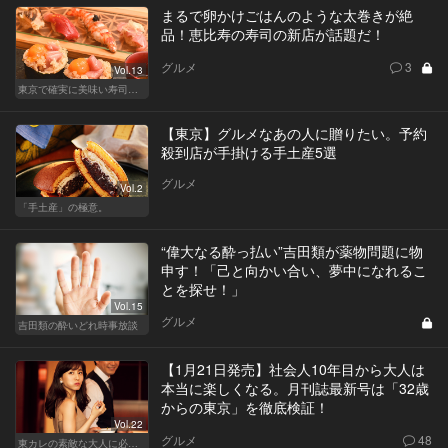
まるで卵かけごはんのような太巻きが絶
品！恵比寿の寿司の新店が話題だ！
グルメ
3
Vol.13
東京で確実に美味い寿司はここだ！
【東京】グルメなあの人に贈りたい。予約
殺到店が手掛ける手土産5選
グルメ
Vol.2
「手土産」の極意。
“偉大なる酔っ払い”吉田類が薬物問題に物
申す！「己と向かい合い、夢中になれるこ
とを探せ！」
Vol.15
グルメ
吉田類の酔いどれ時事放談
【1月21日発売】社会人10年目から大人は
本当に楽しくなる。月刊誌最新号は「32歳
からの東京」を徹底検証！
Vol.22
グルメ
48
東カレの素敵な大人に必要なこと