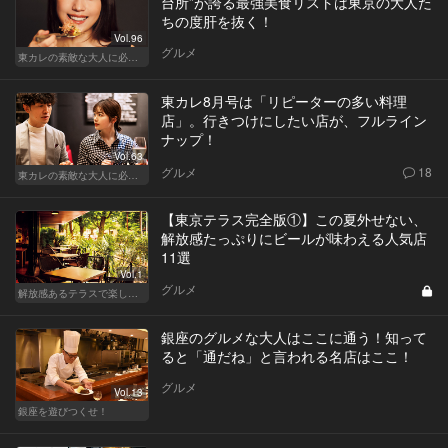
台所”が誇る最強美食リストは東京の大人た
ちの度肝を抜く！
Vol.96
グルメ
東カレの素敵な大人に必要なこと
東カレ8月号は「リピーターの多い料理
店」。行きつけにしたい店が、フルライン
ナップ！
Vol.63
グルメ
18
東カレの素敵な大人に必要なこと
【東京テラス完全版①】この夏外せない、
解放感たっぷりにビールが味わえる人気店
11選
Vol.1
グルメ
解放感あるテラスで楽しく飲める東京の人気店
銀座のグルメな大人はここに通う！知って
ると「通だね」と言われる名店はここ！
グルメ
Vol.13
銀座を遊びつくせ！