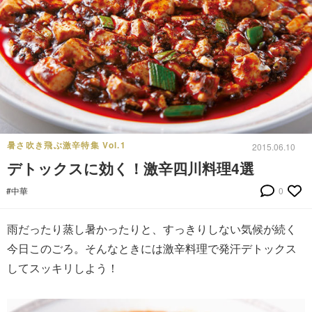
暑さ吹き飛ぶ激辛特集 Vol.1
2015.06.10
デトックスに効く！激辛四川料理4選
#中華
0
雨だったり蒸し暑かったりと、すっきりしない気候が続く
今日このごろ。そんなときには激辛料理で発汗デトックス
してスッキリしよう！