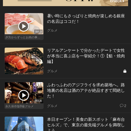
暑い時にもさっぱりと焼肉が楽しめる銀座
の名店はココだ！
グルメ
Vol.3
夕方からずっとお肉の事を考えてる貴方へ
リアルアンケートで分かったデートで女性
が本当に喜ぶ店を一挙紹介！①【鮨・焼肉
編】
グルメ
ふわっふわのアジフライを求め築地へ。路
地裏の名店は酒のアテが絶品すぎて悶絶し
た！
Vol.6
グルメ
2
永久保存版B級グルメ
本日オープン！美食の新スポット「麻布台
ヒルズ」で、東京の最先端グルメを満喫し
よう