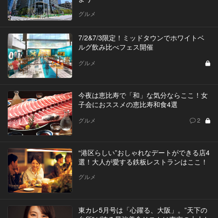
グルメ
7/2&7/3限定！ミッドタウンでホワイトベ
ルグ飲み比べフェス開催
グルメ
今夜は恵比寿で「和」な気分ならここ！女
子会におススメの恵比寿和食4選
グルメ
2
“港区らしい”おしゃれなデートができる店4
選！大人が愛する鉄板レストランはここ！
グルメ
東カレ5月号は「心躍る、大阪」。”天下の