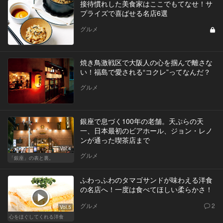
接待慣れした美食家はここでもてなせ！サ
プライズで喜ばせる名店6選
グルメ
焼き鳥激戦区で大阪人の心を掴んで離さな
い！福島で愛される“コクレ”ってなんだ？
グルメ
銀座で息づく100年の老舗。天ぷらの天
一、日本最初のビアホール、ジョン・レノ
ンが通った喫茶店まで
Vol.4
グルメ
「銀座」の表と裏。
ふわっふわのタマゴサンドが味わえる洋食
の名店へ！一度は食べてほしい柔らかさ！
グルメ
2
Vol.5
心をほぐしてくれる洋食