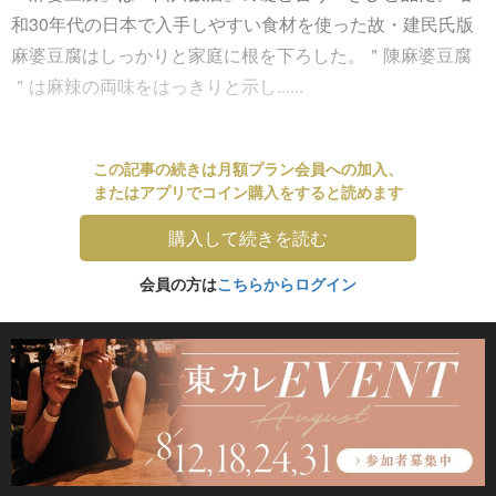
和30年代の日本で入手しやすい食材を使った故・建民氏版
麻婆豆腐はしっかりと家庭に根を下ろした。＂陳麻婆豆腐
＂は麻辣の両味をはっきりと示し......
この記事の続きは月額プラン会員への加入、
またはアプリでコイン購入をすると読めます
購入して続きを読む
会員の方は
こちらからログイン