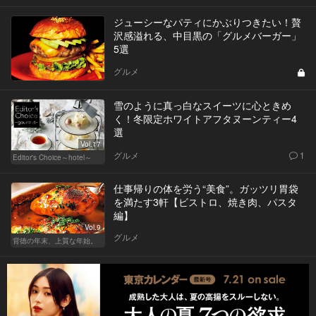
ジューシーなパティにかぶりつきたい！贅
沢感溢れる、中目黒の「グルメバーガー」
5選
グルメ
雪のように真っ白なスイーツに心ときめ
く！冬限定ホワイトアフタヌーンティー4
選
Vol.17
グルメ
1
Editor's Choice～hotel～
仕事帰りの体を労う“美食”。ガッツリ胃袋
を満たす3軒【ビストロ、焼き肉、パスタ
編】
Vol.9
グルメ
背徳の年末、上質な年始。