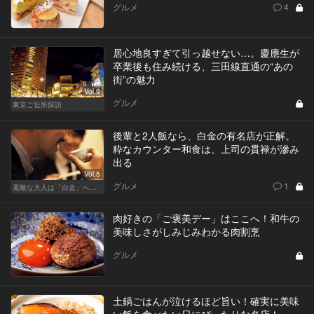
グルメ
4
居心地良すぎて引っ越せない…。慶應生が
卒業後も住み続ける、三田線直通の“あの
街”の魅力
Vol.9
グルメ
東京ご近所探訪
後輩と2人飯なら、白金の有名店が正解。
粋なカウンター和食は、上司の貫禄が滲み
出る
Vol.5
グルメ
1
素敵な大人は「白金」へ後輩を誘う
肉好きの「ご褒美デー」はここへ！和牛の
美味しさがしみじみわかる肉割烹
グルメ
土鍋ごはんが泣けるほど旨い！確実に美味