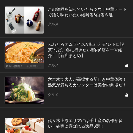
この銘柄を知っていたらツウ！中華デート
で語り味わいたい紹興酒&白酒６選
グルメ
ふわとろオムライスが味わえる“レトロ喫
茶”など、冬に行きたい都内6店を一挙紹
介！【新店まとめ】
Vol.35
グルメ
東カレ推薦！ 今月の行くべき店
六本木で大人が高揚する新しき中華体験！
熱気が満ちるカウンターは美食の劇場だ！
グルメ
代々木上原エリアには手土産の名作が多
い！確実に喜ばれる逸品6選！