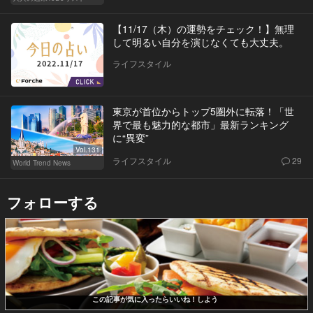
【11/17（木）の運勢をチェック！】無理
して明るい自分を演じなくても大丈夫。
ライフスタイル
東京が首位からトップ5圏外に転落！「世
界で最も魅力的な都市」最新ランキング
に“異変”
Vol.131
ライフスタイル
29
World Trend News
フォローする
この記事が気に入ったらいいね！しよう