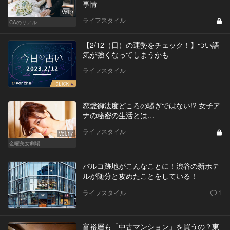
事情
Vol.2
ライフスタイル
CAのリアル
【2/12（日）の運勢をチェック！】つい語
気が強くなってしまうかも
ライフスタイル
恋愛御法度どころの騒ぎではない!? 女子ア
ナの秘密の生活とは…
ライフスタイル
Vol.17
金曜美女劇場
パルコ跡地がこんなことに！渋谷の新ホテ
ルが随分と攻めたことをしている！
ライフスタイル
1
富裕層も「中古マンション」を買うの？東