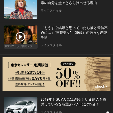
素の自分を堂々とさらけ出せる理由
ライフスタイル
「もうすぐ結婚と思っていたら彼と音信不
通に…」“三茶美女”（29歳）の散々な恋愛
事情
Vol.11
ライフスタイル
東京リアル女子図鑑～プロローグ編～
2019年もSUV人気は継続！ いま購入を検
討しているなら選ぶべきはこの5台！
ライフスタイル
Vol.42