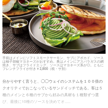
手前はメインにソフトスモークサーモン、サブにアボカド、ソース
は柚子胡椒マヨネーズがおすすめ。奥はメインにアスパラガスの網
焼き、サブはフライドエッグ、ソースはマヨネーズ系が◎。ともに
フレンチフライが付き￥2,800（税・サ別）
分かりやすく言うと、◯◯ウェイのシステムを１００倍の
クオリティでおこなっているサンドイッチである。客は５
種のメインと６種のサブから好みの具材を１種類ずつ選
び、最後に10種のソースを決めてオ......