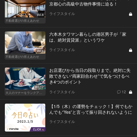
京都心の高級中古物件事情に迫る！
ライフスタイル
Vol.8
不動産選びの答えあわせ
六本木タワマン暮らしの港区男子が「家
は、絶対賃貸派」というワケ
ライフスタイル
Vol.6
不動産選びの答えあわせ
お店選びから当日の段取りまで。絶対に失
敗できない“両家顔合わせ”で気をつけるべ
き4つのポイント
Vol.12
ライフスタイル
12
大人のマナーをランクアップせよ
【1/5（木）の運勢をチェック！】何でもか
んでも“Yes”と言って振り回されないように
ライフスタイル