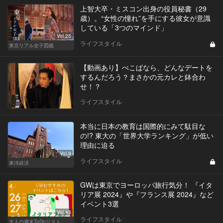
上智大卒・ミスコン出身の役員秘書（29
歳）。“女性の憧れ”を手にする彼女が意識
している「3つのマインド」
Vol.25
ライフスタイル
東京リアル女子図鑑
【動画あり】ぺこぱなら、どんなデートを
するんだろう？まさかの元カレと鉢合わ
せ！？
ライフスタイル
本当に日本の教育は国際的にみて駄目な
の!? 東大の「世界大学ランキング」が低い
理由に迫る
Vol.9
ライフスタイル
東洋経済
GWは東京でヨーロッパ旅行気分！ 『イタ
リア展 2024』や『フランス展 2024』など
イベント3選
Vol.43
ライフスタイル
大人の週末ToDoリスト