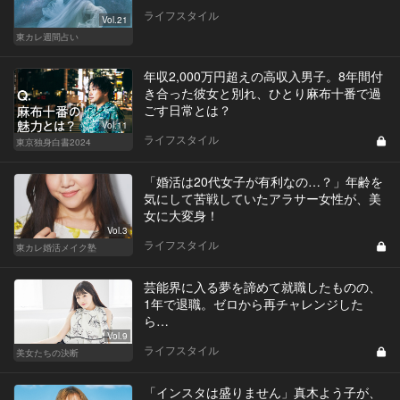
ライフスタイル
Vol.21
東カレ週間占い
年収2,000万円超えの高収入男子。8年間付
き合った彼女と別れ、ひとり麻布十番で過
ごす日常とは？
Vol.11
ライフスタイル
東京独身白書2024
「婚活は20代女子が有利なの…？」年齢を
気にして苦戦していたアラサー女性が、美
女に大変身！
Vol.3
ライフスタイル
東カレ婚活メイク塾
芸能界に入る夢を諦めて就職したものの、
1年で退職。ゼロから再チャレンジした
ら…
Vol.9
ライフスタイル
美女たちの決断
「インスタは盛りません」真木よう子が、