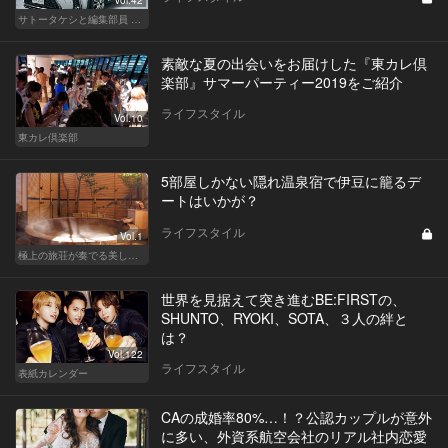
サトータケシと編集部員 船山の"CAR GENTSへの道"
素敵な夏の出会いをお届けした『東カレ倶
楽部』サマーパーティー2019をご紹介
ライフスタイル
Vol.10
東カレ倶楽部
5部屋しかない隠れ温泉宿で伊豆に籠るデ
ートはいかが？
ライフスタイル
Vol.1
極上の旅荘が奏でる美しき寛ぎ
世界を見据えて突き進むBE:FIRSTの、
SHUNTO、RYOKI、SOTA、３人の絆と
は？
Vol.122
ライフスタイル
表紙カレンダー
CAの成婚率80%…！？公認カップルが意外
に多い、外資系航空会社のリアル社内恋愛