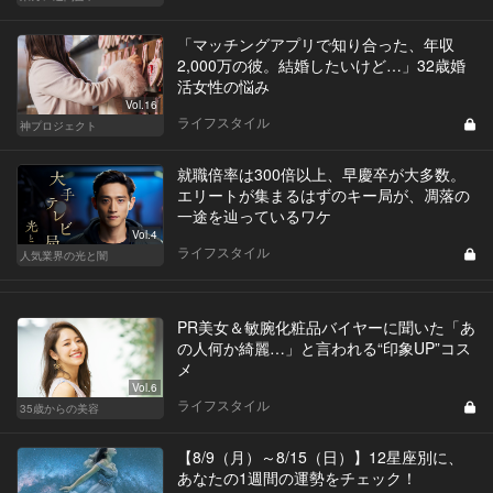
「マッチングアプリで知り合った、年収
2,000万の彼。結婚したいけど…」32歳婚
活女性の悩み
Vol.16
ライフスタイル
神プロジェクト
就職倍率は300倍以上、早慶卒が大多数。
エリートが集まるはずのキー局が、凋落の
一途を辿っているワケ
Vol.4
ライフスタイル
人気業界の光と闇
PR美女＆敏腕化粧品バイヤーに聞いた「あ
の人何か綺麗…」と言われる“印象UP”コス
メ
Vol.6
ライフスタイル
35歳からの美容
【8/9（月）～8/15（日）】12星座別に、
あなたの1週間の運勢をチェック！