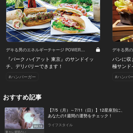
デキる男のエネルギーチャージ POWER
デキる男の
HOTELS ホテルがサンドイッチブームを牽引す
HOTEL
『パーク ハイアット 東京』のサンドイッ
パンに収
る！ Vol.3
る！ Vol.1
チ、デリバリーできます！
極サンド
#ハンバーガー
#ハンバ
おすすめ記事
【7/5（月）～7/11（日）】12星座別に、
あなたの1週間の運勢をチェック！
ライフスタイル
Vol.16
東カレ週間占い