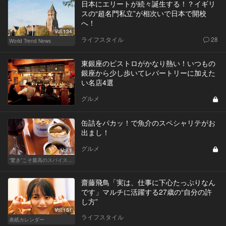
日本にエリートが続々誕生する！？イギリ
スの“超名門私立”が相次いで日本で開校
へ！
Vol.134
ライフスタイル
28
World Trend News
東銀座のビストロがかなり熱い！いつもの
銀座から少し歩いてレパートリーに加えた
い名店4選
グルメ
缶詰をパカッ！で魚介のスペシャリテがお
出まし！
グルメ
Vol.1
“驚き”こそ最高のスパイス！ 「こんなの初めて❤」スぺシャリテ
齋藤飛鳥「実は、仕事に下心たっぷりなん
です」マルチに活躍する27歳の“自分の許
し方”
Vol.151
ライフスタイル
表紙カレンダー