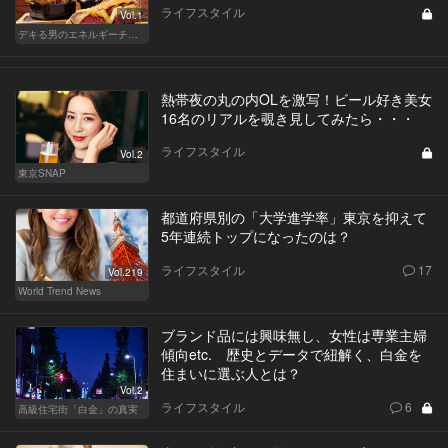
ライフスタイル
Vol.1
デキる男のエネルギーチャージ POWER HOTELS ホテルがサンドイッチブームを牽引する！
熱帯夜の丸の内OLを激写！ビール好き美女
16名のリアルを覗き見してみたら・・・
ライフスタイル
Vol.2
東京SNAP
都道府県別の「大学進学率」東京を抑えて
5年連続トップになったのは？
ライフスタイル
17
Vol.219
World Trend News
ブランド品には興味無し、女性は専業主婦
傾向etc. 歴史とデータで紐解く、白金を
住まいに選ぶ人とは？
Vol.2
ライフスタイル
6
高級住宅街「白金」の真実