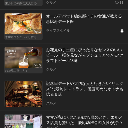
グルメ
11
東カレの素敵な大人に必要なこと
オールアバウト編集部イチの食通が教える
恵比寿デート飯
ライフスタイル
Vol.2
恵比寿民がこっそり教える、 “俺の恵比寿”
お花見の手土産にぴったりなセンスのいい
ビール！桜を見ながらプシュッとできる“ク
ラフトビール”3選
Vol.3
グルメ
お花見に行こう！
記念日デートや大切な人と行きたい“リュク
ス”な最旬レストラン。感度高めなオトナも
唸る６店
グルメ
ママが私にくれたのは19歳のとき。エルメ
ス店員も驚いた、慶応幼稚舎卒女性が持つ
バッグ