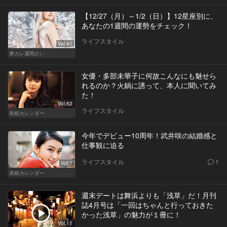
【12/27（月）～1/2（日）】12星座別に、
あなたの1週間の運勢をチェック！
ライフスタイル
Vol.41
東カレ週間占い
女優・多部未華子に何故こんなにも魅せら
れるのか？火鍋に誘って、本人に聞いてみ
た！
Vol.62
ライフスタイル
表紙カレンダー
今年でデビュー10周年！武井咲の結婚感と
仕事観に迫る
ライフスタイル
1
Vol.7
表紙カレンダー
週末デートは舞浜よりも「浅草」だ！月刊
誌4月号は「一回はちゃんと行っておきた
かった浅草」の魅力が１冊に！
Vol.11