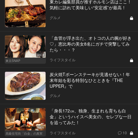
東カレ編集部員が推すホルモン店はここ！
気軽に訪れて美味しい“安定感”が最高！
グルメ
「血管が浮き出た、オトコの人の腕が好き
♡」恵比寿の美女8名にガチで突撃してみ
たら・・・？
Vol.3
ライフスタイル
東京SNAP
炭火焼Tボーンステーキが見逃せない！年
末年始を彩る特別なひとときを『THE
UPPER』で
グルメ
「身長172㎝、独身、生まれも育ちも白
金」というハイスペ美女の、セレブな一日
を追ってみた！
Vol.1
ライフスタイル
10
高級住宅街「白金」の真実