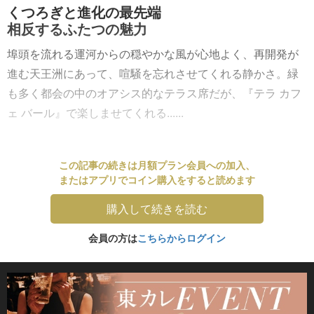
くつろぎと進化の最先端
相反するふたつの魅力
埠頭を流れる運河からの穏やかな風が心地よく、再開発が
進む天王洲にあって、喧騒を忘れさせてくれる静かさ。緑
も多く都会の中のオアシス的なテラス席だが、『テラ カフ
ェ バール』で楽しませてくれる......
この記事の続きは月額プラン会員への加入、
またはアプリでコイン購入をすると読めます
購入して続きを読む
会員の方は
こちらからログイン