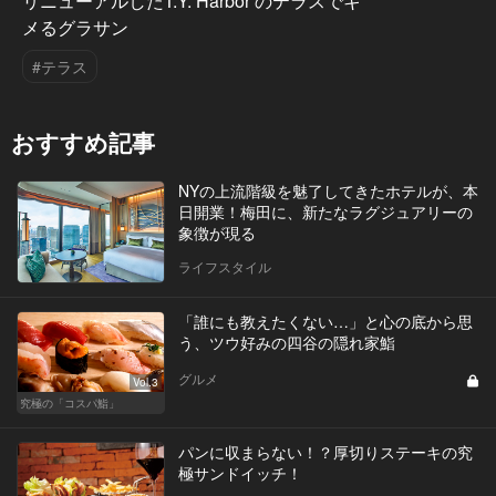
リニューアルしたT.Y. Harbor のテラスでキ
メるグラサン
#テラス
おすすめ記事
NYの上流階級を魅了してきたホテルが、本
日開業！梅田に、新たなラグジュアリーの
象徴が現る
ライフスタイル
「誰にも教えたくない…」と心の底から思
う、ツウ好みの四谷の隠れ家鮨
グルメ
Vol.3
究極の「コスパ鮨」
パンに収まらない！？厚切りステーキの究
極サンドイッチ！