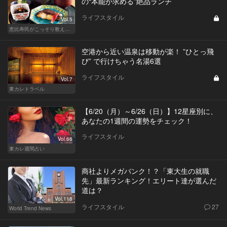
の“本能が求める”絶品ランチ
ライフスタイル
Vol.5
恵比寿民がこっそり教える、 “俺の恵比寿”
空港から近い温泉は移動が楽！ ”ひとっ飛
び” で行けちゃう名湯6選
ライフスタイル
Vol.7
東カレトラベル
【6/20（月）～6/26（日）】12星座別に、
あなたの1週間の運勢をチェック！
ライフスタイル
Vol.66
東カレ週間占い
商社よりメガバンク！？「東大生の就職
先」最新ランキング！エリート達が選んだ
道は？
Vol.118
ライフスタイル
27
World Trend News