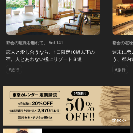
都会の喧噪を離れて。 Vol.141
都会の喧噪を
恋人と愛し合うなら、1日限定10組以下の
週末に恋
宿。人とあわない極上リゾート８選
う、都内
#旅行
#旅行