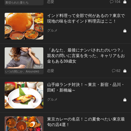
恋愛
104
裏切られた妻たち
インド料理って全部で何があるの？東京で
現地の味を出すインド料理店はここ！
グルメ
「あなた、最後にナンパされたのいつ？」
親友の問いに言葉を失った、キャリアもお
金もある39歳女
Vol.2
恋愛
62
いつの間にか、Around40
山手線ランチ対決！～東京・新宿・品川・
田町・新橋編～
グルメ
東京カレーの名店！この夏食べたい東京最
旬の店4選！