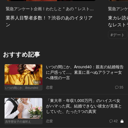
緊急アンケート企画！わたしと＂あの＂レストラ
緊急アン
ン Vol.6
ン Vol.5
業界人目撃者多数！？渋谷のあのイタリア
東カレ読
ン
なレスト
#デート
おすすめ記事
いつの間にか、Around40：親友の結婚報告
に戸惑って…。素直に喜べぬアラフォー女
へ痛恨の一言
Vol.1
恋愛
35
いつの間にか、Around40
「東大卒・年収1,000万円」のハイスペ女
がハマった罠。結婚できない彼女が見落と
していた、たった1つの真実
Vol.13
恋愛
42
高学歴女子の遠吠え