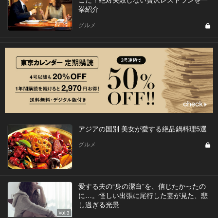
挙紹介
グルメ
アジアの国別 美女が愛する絶品鍋料理5選
グルメ
愛する夫の“身の潔白”を、信じたかったの
に…。怪しい出張に尾行した妻が見た、悲
し過ぎる光景
Vol.3