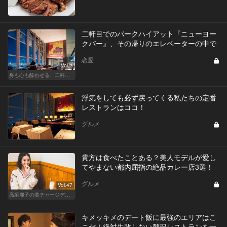
二軒目でのパークハイアット『ニューヨー
クバー』、その帰りのエレベーターの中で
恋愛
Vol.2
身も心も酔わせる、二軒目の切り札
浮気をしても必ず戻ってくる私たちの定番
レストランはココ！
グルメ
貴方は食べたことある？美人モデルが愛し
てやまない都内屈指の絶品カレー店3選！
グルメ
Vol.47
高垣麗子の美チャージディナー
キメッキメのデート飯に最強のエリアはこ
こだ！絶対失敗しない贅沢レストランを一