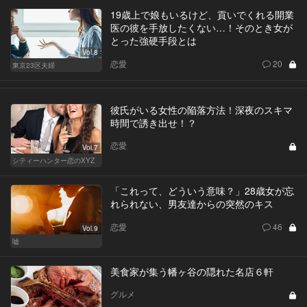
19歳上で娘もいるけど、貢いでくれる開業
医の彼を手放したくない…！そのとき女が
とった強硬手段とは
Vol.8
恋愛
20
東京23区夫婦
彼氏がいる女性の陥落方法！深夜のスキマ
時間で誘き出せ！？
恋愛
Vol.7
シティーハンター恋のXYZ
「これって、どういう意味？」28歳女が忘
れられない、男友達からの突然のキス
恋愛
46
Vol.9
嘘
美食家が集う幡ヶ谷の隠れた名店６軒
グルメ